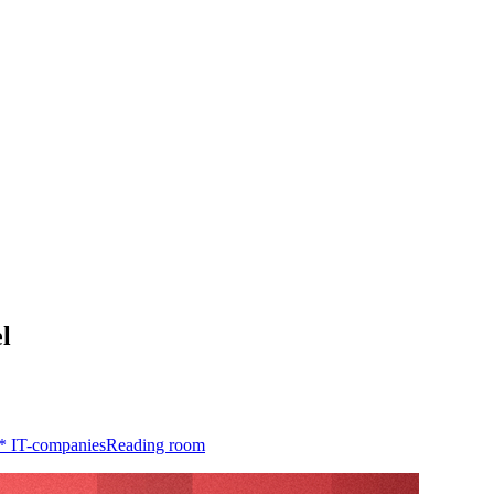
l
*
IT-companies
Reading room