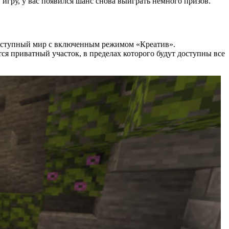
у игру, у вас появился шанс снова выиграть немного призов.
едоступный мир с включенным режимом «Креатив».
ся приватный участок, в пределах которого будут доступны все