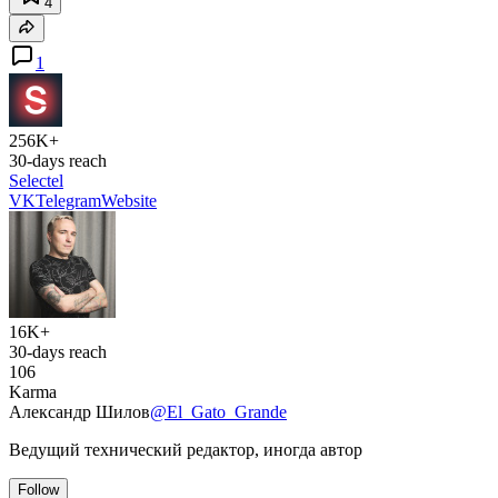
4
1
256K+
30-days reach
Selectel
VK
Telegram
Website
16K+
30-days reach
106
Karma
Александр Шилов
@El_Gato_Grande
Ведущий технический редактор, иногда автор
Follow