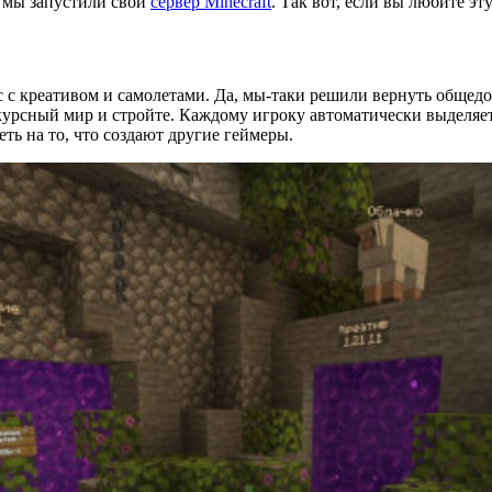
у мы запустили свой
сервер Minecraft
. Так вот, если вы любите эт
рс с креативом и самолетами. Да, мы-таки решили вернуть общ
нкурсный мир и стройте. Каждому игроку автоматически выделяет
ть на то, что создают другие геймеры.