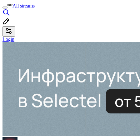
All streams
Login