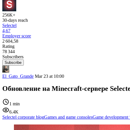
256K+
30-days reach
Selectel
4,67
Employer score
2 604,58
Rating
78 344
Subscribers
Subscribe
El_Gato_Grande
Mar 23 at 10:00
Обновление на Minecraft-сервере Selecte
1 min
6.4K
Selectel corporate blog
Games and game consoles
Game development