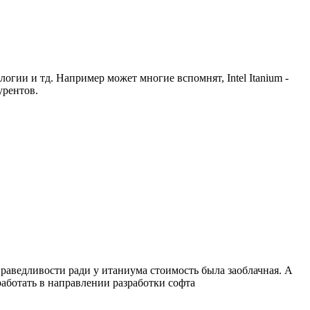
гии и тд. Например может многие вспомнят, Intel Itanium -
урентов.
праведливости ради у итаниума стоимость была заоблачная. А
 работать в направлении разработки софта