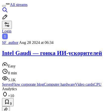
All streams
Login
SF_author
Aug 28 2024 at 06:34
Intel Gaudi — гонка ИИ-ускорителей
Easy
8 min
5.1K
ServerFlow corporate blog
Computer hardware
Video cards
CPU
Analytics
+10
9