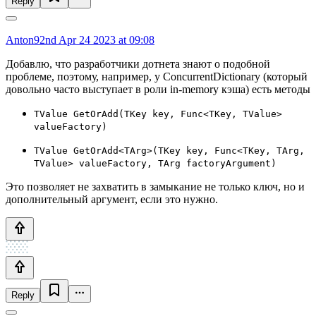
Reply
Anton92nd
Apr 24 2023 at 09:08
Добавлю, что разработчики дотнета знают о подобной
проблеме, поэтому, например, у ConcurrentDictionary (который
довольно часто выступает в роли in-memory кэша) есть методы
TValue GetOrAdd(TKey key, Func<TKey, TValue>
valueFactory)
TValue GetOrAdd<TArg>(TKey key, Func<TKey, TArg,
TValue> valueFactory, TArg factoryArgument)
Это позволяет не захватить в замыкание не только ключ, но и
дополнительный аргумент, если это нужно.
Reply