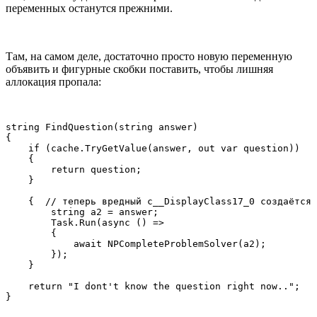
переменных останутся прежними.
Там, на самом деле, достаточно просто новую переменную
объявить и фигурные скобки поставить, чтобы лишняя
аллокация пропала:
string FindQuestion(string answer)

{

    if (cache.TryGetValue(answer, out var question))

    {

        return question;

    }

    {  // теперь вредный c__DisplayClass17_0 создаётся 
        string a2 = answer;

        Task.Run(async () =>

        {

            await NPCompleteProblemSolver(a2);

        });

    }

    return "I dont't know the question right now..";

}