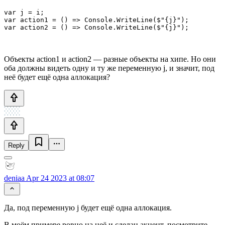
var j = i;

var action1 = () => Console.WriteLine($"{j}");

var action2 = () => Console.WriteLine($"{j}");
Объекты action1 и action2 — разные объекты на хипе. Но они
оба должны видеть одну и ту же переменную j, и значит, под
неё будет ещё одна аллокация?
Reply
deniaa
Apr 24 2023 at 08:07
Да, под переменную j будет ещё одна аллокация.
В моём примере ровно на неё и сделан акцент, посмотрите