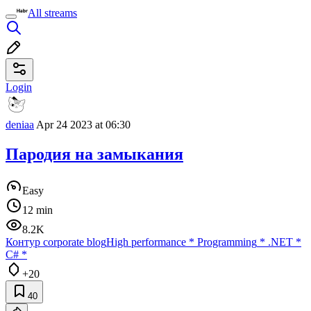
All streams
Login
deniaa
Apr 24 2023 at 06:30
Пародия на замыкания
Easy
12 min
8.2K
Контур corporate blog
High performance
*
Programming
*
.NET
*
C#
*
+20
40