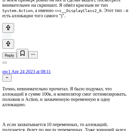
внимательнее на скриншот. Я обвёл красным не тип
, а именно
. Этот тип - и
System.Action
<>c__DisplayClass2_0
есть аллокации того самого "j".
Reply
qw1
Apr 24 2023 at 08:11
Точно, невнимательно прочитал. Я было подумал, что
аллокаций в сумме 100к, и компилятор смог оптимизировать,
положив и Action, и захваченную переменную в одну
аллокацию.
А если захватывается 10 переменных, то аллокаций,
получается, будет по числу переменных. Тоже хороший задел