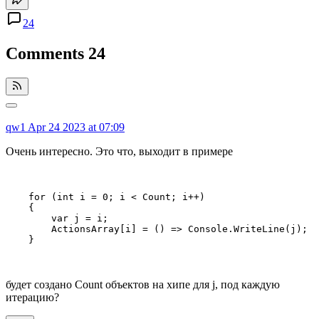
24
Comments
24
qw1
Apr 24 2023 at 07:09
Очень интересно. Это что, выходит в примере
    for (int i = 0; i < Count; i++)

    {

        var j = i;

        ActionsArray[i] = () => Console.WriteLine(j);

    }
будет создано Count объектов на хипе для j, под каждую
итерацию?