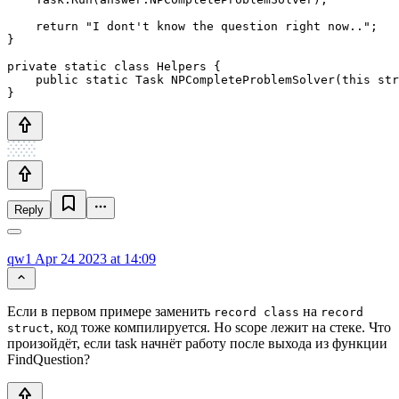
    return "I dont't know the question right now..";

}

private static class Helpers {

    public static Task NPCompleteProblemSolver(this str
}
Reply
qw1
Apr 24 2023 at 14:09
Если в первом примере заменить
на
record class
record
, код тоже компилируется. Но scope лежит на стеке. Что
struct
произойдёт, если task начнёт работу после выхода из функции
FindQuestion?