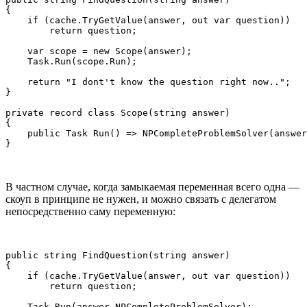
{

    if (cache.TryGetValue(answer, out var question))

        return question;

    var scope = new Scope(answer);

    Task.Run(scope.Run);

    return "I dont't know the question right now..";

}

private record class Scope(string answer)

{

    public Task Run() => NPCompleteProblemSolver(answer
}
В частном случае, когда замыкаемая переменная всего одна —
скоуп в принципе не нужен, и можно связать с делегатом
непосредственно саму переменную:
public string FindQuestion(string answer)

{

    if (cache.TryGetValue(answer, out var question))

        return question;

    Task.Run(answer.NPCompleteProblemSolver);
