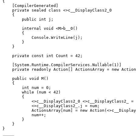
{

    [CompilerGenerated]

    private sealed class <>c__DisplayClass2_0

    {

        public int j;

        internal void <M>b__0()

        {

            Console.WriteLine(j);

        }

    }

    private const int Count = 42;

    [System.Runtime.CompilerServices.Nullable(1)]

    private readonly Action[] ActionsArray = new Action
    public void M()

    {

        int num = 0;

        while (num < 42)

        {

            <>c__DisplayClass2_0 <>c__DisplayClass2_ = 
            <>c__DisplayClass2_.j = num;

            ActionsArray[num] = new Action(<>c__Display
            num++;

        }

    }

}