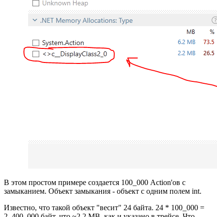
В этом простом примере создается 100_000 Action'ов с
замыканием. Объект замыкания - объект с одним полем int.
Известно, что такой объект "весит" 24 байта. 24 * 100_000 =
2_400_000 байт, что ~2.2 MB, как и указано в трейсе. Что