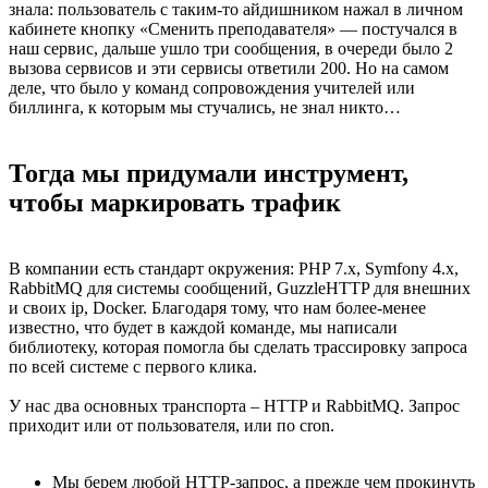
знала: пользователь с таким-то айдишником нажал в личном
кабинете кнопку «Сменить преподавателя» — постучался в
наш сервис, дальше ушло три сообщения, в очереди было 2
вызова сервисов и эти сервисы ответили 200. Но на самом
деле, что было у команд сопровождения учителей или
биллинга, к которым мы стучались, не знал никто…
Тогда мы придумали инструмент,
чтобы маркировать трафик
В компании есть стандарт окружения: PHP 7.x, Symfony 4.x,
RabbitMQ для системы сообщений, GuzzleHTTP для внешних
и своих ip, Docker. Благодаря тому, что нам более-менее
известно, что будет в каждой команде, мы написали
библиотеку, которая помогла бы сделать трассировку запроса
по всей системе с первого клика.
У нас два основных транспорта – HTTP и RabbitMQ. Запрос
приходит или от пользователя, или по cron.
Мы берем любой HTTP-запрос, а прежде чем прокинуть