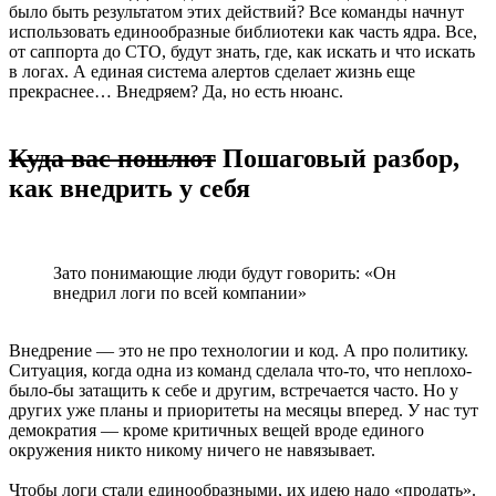
было быть результатом этих действий? Все команды начнут
использовать единообразные библиотеки как часть ядра. Все,
от саппорта до CTO, будут знать, где, как искать и что искать
в логах. А единая система алертов сделает жизнь еще
прекраснее… Внедряем? Да, но есть нюанс.
Куда вас пошлют
Пошаговый разбор,
как внедрить у себя
Зато понимающие люди будут говорить: «Он
внедрил логи по всей компании»
Внедрение — это не про технологии и код. А про политику.
Ситуация, когда одна из команд сделала что-то, что неплохо-
было-бы затащить к себе и другим, встречается часто. Но у
других уже планы и приоритеты на месяцы вперед. У нас тут
демократия — кроме критичных вещей вроде единого
окружения никто никому ничего не навязывает.
Чтобы логи стали единообразными, их идею надо «продать».