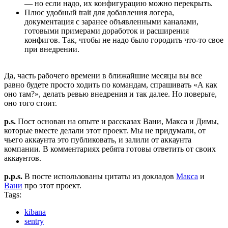
— но если надо, их конфигурацию можно перекрыть.
Плюс удобный trait для добавления логера,
документация с заранее объявленными каналами,
готовыми примерами доработок и расширения
конфигов. Так, чтобы не надо было городить что-то свое
при внедрении.
Да, часть рабочего времени в ближайшие месяцы вы все
равно будете просто ходить по командам, спрашивать «А как
оно там?», делать ревью внедрения и так далее. Но поверьте,
оно того стоит.
p.s.
Пост основан на опыте и рассказах Вани, Макса и Димы,
которые вместе делали этот проект. Мы не придумали, от
чьего аккаунта это публиковать, и залили от аккаунта
компании. В комментариях ребята готовы ответить от своих
аккаунтов.
p.p.s.
В посте использованы цитаты из докладов
Макса
и
Вани
про этот проект.
Tags:
kibana
sentry