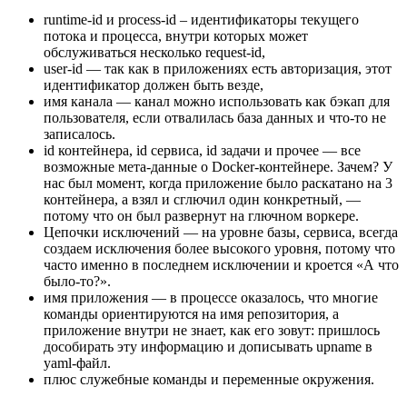
runtime-id и process-id – идентификаторы текущего
потока и процесса, внутри которых может
обслуживаться несколько request-id,
user-id — так как в приложениях есть авторизация, этот
идентификатор должен быть везде,
имя канала — канал можно использовать как бэкап для
пользователя, если отвалилась база данных и что-то не
записалось.
id контейнера, id сервиса, id задачи и прочее — все
возможные мета-данные о Docker-контейнере. Зачем? У
нас был момент, когда приложение было раскатано на 3
контейнера, а взял и сглючил один конкретный, —
потому что он был развернут на глючном воркере.
Цепочки исключений — на уровне базы, сервиса, всегда
создаем исключения более высокого уровня, потому что
часто именно в последнем исключении и кроется «А что
было-то?».
имя приложения — в процессе оказалось, что многие
команды ориентируются на имя репозитория, а
приложение внутри не знает, как его зовут: пришлось
дособирать эту информацию и дописывать upname в
yaml-файл.
плюс служебные команды и переменные окружения.