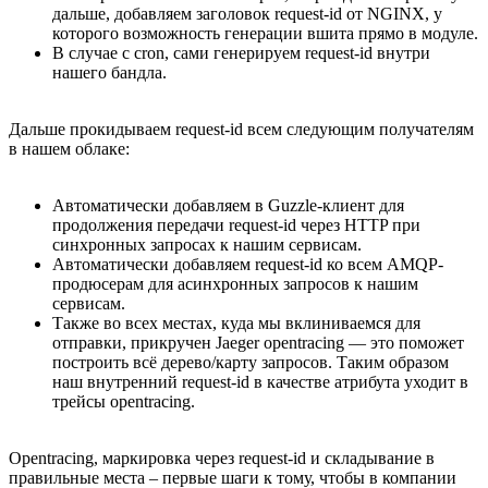
дальше, добавляем заголовок request-id от NGINX, у
которого возможность генерации вшита прямо в модуле.
В случае с cron, сами генерируем request-id внутри
нашего бандла.
Дальше прокидываем request-id всем следующим получателям
в нашем облаке:
Автоматически добавляем в Guzzle-клиент для
продолжения передачи request-id через HTTP при
синхронных запросах к нашим сервисам.
Автоматически добавляем request-id ко всем AMQP-
продюсерам для асинхронных запросов к нашим
сервисам.
Также во всех местах, куда мы вклиниваемся для
отправки, прикручен Jaeger opentracing — это поможет
построить всё дерево/карту запросов. Таким образом
наш внутренний request-id в качестве атрибута уходит в
трейсы opentracing.
Opentracing, маркировка через request-id и складывание в
правильные места – первые шаги к тому, чтобы в компании