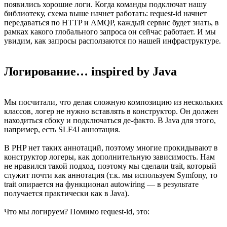
появились хорошие логи. Когда команды подключат нашу
библиотеку, схема выше начнет работать: request-id начнет
передаваться по HTTP и AMQP, каждый сервис будет знать, в
рамках какого глобального запроса он сейчас работает. И мы
увидим, как запросы расползаются по нашей инфраструктуре.
Логирование… inspired by Java
Мы посчитали, что делая сложную композицию из нескольких
классов, логер не нужно вставлять в конструктор. Он должен
находиться сбоку и подключаться де-факто. В Java для этого,
например, есть SLF4J аннотация.
В PHP нет таких аннотаций, поэтому многие прокидывают в
конструктор логеры, как дополнительную зависимость. Нам
не нравился такой подход, поэтому мы сделали trait, который
служит почти как аннотация (т.к. мы используем Symfony, то
trait опирается на функционал autowiring — в результате
получается практически как в Java).
Что мы логируем? Помимо request-id, это: