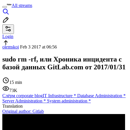
All streams
Login
olemskoi
Feb 3 2017 at 06:56
sudo rm -rf, или Хроника инцидента с
базой данных GitLab.com от 2017/01/31
15 min
73K
Слёрм corporate blog
IT Infrastructure
*
Database Administration
*
Server Administration
*
System administration
*
Translation
Original author:
Gitlab