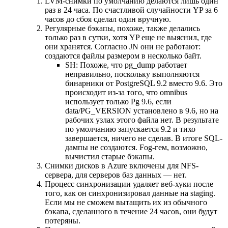
LVM-снимки по умолчанию делаются лишь один
раз в 24 часа. По счастливой случайности YP за 6
часов до сбоя сделал один вручную.
Регулярные бэкапы, похоже, также делались
только раз в сутки, хотя YP еще не выяснил, где
они хранятся. Согласно JN они не работают:
создаются файлы размером в несколько байт.
SH: Похоже, что pg_dump работает
неправильно, поскольку выполняются
бинарники от PostgreSQL 9.2 вместо 9.6. Это
происходит из-за того, что omnibus
использует только Pg 9.6, если
data/PG_VERSION установлено в 9.6, но на
рабочих узлах этого файла нет. В результате
по умолчанию запускается 9.2 и тихо
завершается, ничего не сделав. В итоге SQL-
дампы не создаются. Fog-гем, возможно,
вычистил старые бэкапы.
Снимки дисков в Azure включены для NFS-
сервера, для серверов баз данных — нет.
Процесс синхронизации удаляет веб-хуки после
того, как он синхронизировал данные на staging.
Если мы не сможем вытащить их из обычного
бэкапа, сделанного в течение 24 часов, они будут
потеряны.