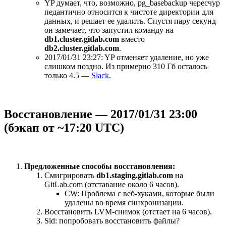
YP думает, что, возможно, pg_basebackup чересчур
педантично относится к чистоте директории для
данных, и решает ее удалить. Спустя пару секунд
он замечает, что запустил команду на
db1.cluster.gitlab.com
вместо
db2.cluster.gitlab.com
.
2017/01/31 23:27: YP отменяет удаление, но уже
слишком поздно. Из примерно 310 Гб осталось
только 4.5 —
Slack
.
Восстановление — 2017/01/31 23:00
(бэкап от ~17:20 UTC)
Предложенные способы восстановления:
Смигрировать
db1.staging.gitlab.com
на
GitLab.com (отставание около 6 часов).
CW: Проблема с веб-хуками, которые были
удалены во время синхронизации.
Восстановить LVM-снимок (отстает на 6 часов).
Sid: попробовать восстановить файлы?