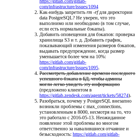
https://gitlab.com/gitlab-
com/infrastructure/issues/1094
Как-нибудь запретить
rm -rf
для директории
data PostgreSQL? Не уверен, что это
выполнимо или необходимо (в том случае,
если есть нормальные бэкапы).
Добавить оповещения для бэкапов: проверка
хранилища S3 и т. д. Добавить график,
показывающий изменения размеров бэкапов,
выдавать предупреждение, когда размер
уменьшается более чем на 10%:
https://gitlab.com/gitlab-
com/infrastructure/issues/1095
.
Рассмотреть добавление времени последнего
успешного бэкапа в БД, чтобы админы
могли легко увидеть эту информацию
(предложено клиентом в
https://gitlab.zendesk.com/agent/tickets/58274
).
Разобраться, почему у PostgreSQL внезапно
возникли проблемы с max_connections,
установленным в 8000, несмотря на то, что
это работало с 2016-05-13. Неожиданное
появление этой проблемы во многом
ответственно за навалившиеся отчаяние и
безысходность:
https://gitlab.com/gitlab-