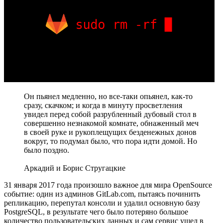
Он пьянел медленно, но все-таки опьянел, как-то
сразу, скачком; и когда в минуту просветления
увидел перед собой разрубленный дубовый стол в
совершенно незнакомой комнате, обнаженный меч
в своей руке и рукоплещущих безденежных донов
вокруг, то подумал было, что пора идти домой. Но
было поздно.
Аркадий и Борис Стругацкие
31 января 2017 года произошло важное для мира OpenSource
событие: один из админов GitLab.com, пытаясь починить
репликацию, перепутал консоли и удалил основную базу
PostgreSQL, в результате чего было потеряно большое
количество пользовательских данных и сам сервис ушел в