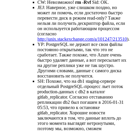
CW: Невозможно!
rm -Rvf
Sid: OK.
JEJ: Наверное, уже слишком поздно, но
может ли помочь, если достаточно быстро
перевести диск в режим read-only? Также
нельзя ли получить дескриптор файла, если
он используется работающим процессом
(согласно
http://unix.stackexchange.com/a/101247/213510
).
YP: PostgreSQL не держит все свои файлы
постоянно открытыми, так что это не
сработает. Также похоже, что Azure очень
быстро удаляет данные, а вот пересылает их
на другие реплики уже не так шустро.
Другими словами, данные с самого диска
восстановить не получится.
SH: Похоже, что на db1 staging-сервере
отдельный PostgreSQL-процесс льет поток
production-данных с db2 в каталог
gitlab_replicator. Согласно отставанию
репликации db2 был погашен в 2016-01-31
05:53, что привело к остановке
gitlab_replicator. Хорошие новости
заключаются в том, что данные вплоть до
этого момента выглядят нетронутыми,
поэтому мы, возможно, сможем