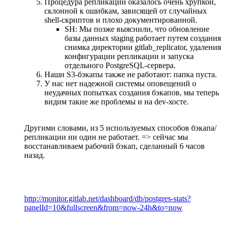
Процедура репликации оказалось очень хрупкой,
склонной к ошибкам, зависящей от случайных
shell-скриптов и плохо документированной.
SH: Мы позже выяснили, что обновление
базы данных staging работает путем создания
снимка директории gitlab_replicator, удаления
конфигурации репликации и запуска
отдельного PostgreSQL-сервера.
Наши S3-бэкапы также не работают: папка пуста.
У нас нет надежной системы оповещений о
неудачных попытках создания бэкапов, мы теперь
видим такие же проблемы и на dev-хосте.
Другими словами, из 5 используемых способов бэкапа/
репликации ни один не работает. => сейчас мы
восстанавливаем рабочий бэкап, сделанный 6 часов
назад.
http://monitor.gitlab.net/dashboard/db/postgres-stats?
panelId=10&fullscreen&from=now-24h&to=now