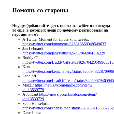
Помощь со стороны
Hugops (добавляйте здесь посты из twitter или откуда-
то еще, в которых люди по-доброму реагировали на
случившееся)
A Twitter Moment for all the kind tweets:
https://twitter.com/i/moments/826818668948549632
Jan Lehnardt
https://twitter.com/janl/status/826717066984116229
Buddy CI
https://twitter.com/BuddyGit/status/82670425049963315
Kent
https://twitter.com/kentchenery/status/826594322870996
Lead off
https://twitter.com/LeadOffTeam/status/8265997946594
Mozair
https://news.ycombinator.com/item?
id=13539779
Applicant
https://news.ycombinator.com/item?
id=13539729
Scott Hanselman
https://twitter.com/shanselman/status/826753118868275
Dave Long