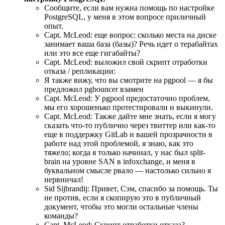
Сообщите, если вам нужна помощь по настройке
PostgreSQL, у меня в этом вопросе приличный
опыт.
Capt. McLeod: еще вопрос: сколько места на диске
занимает ваша база (базы)? Речь идет о терабайтах
или это все еще гигабайты?
Capt. McLeod: выложил свой скрипт отработки
отказа / репликации:
Я также вижу, что вы смотрите на pgpool ­— я бы
предложил pgbouncer взамен
Capt. McLeod: У pgpool предостаточно проблем,
мы его хорошенько протестировали и выкинули.
Capt. McLeod: Также дайте мне знать, если я могу
сказать что-то публично через твиттер или как-то
еще в поддержку GitLab и вашей прозрачности в
работе над этой проблемой, я знаю, как это
тяжело; когда я только начинал, у нас был split-
brain на уровне SAN в infoxchange, и меня в
буквальном смысле рвало — настолько сильно я
нервничал!
Sid Sijbrandij: Привет, Сэм, спасибо за помощь. Ты
не против, если я скопирую это в публичный
документ, чтобы это могли остальные члены
команды?
Capt. McLeod: Скрипт отработки отказа?