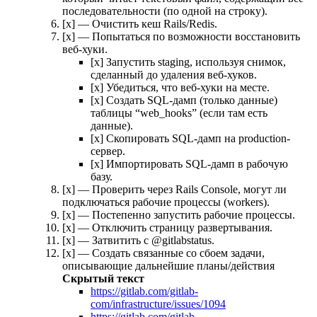
последовательности (по одной на строку).
[x] — Очистить кеш Rails/Redis.
[x] — Попытаться по возможности восстановить
веб-хуки.
[x] Запустить staging, используя снимок,
сделанный до удаления веб-хуков.
[x] Убедиться, что веб-хуки на месте.
[x] Создать SQL-дамп (только данные)
таблицы “web_hooks” (если там есть
данные).
[x] Скопировать SQL-дамп на production-
сервер.
[x] Импортировать SQL-дамп в рабочую
базу.
[x] — Проверить через Rails Console, могут ли
подключаться рабочие процессы (workers).
[x] — Постепенно запустить рабочие процессы.
[x] — Отключить страницу развертывания.
[x] — Затвитить с @gitlabstatus.
[x] — Создать связанные со сбоем задачи,
описывающие дальнейшие планы/действия
Скрытый текст
https://gitlab.com/gitlab-
com/infrastructure/issues/1094
https://gitlab.com/gitlab-