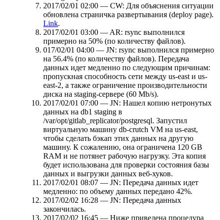
2017/02/01 02:00 — CW: Для объяснения ситуации
обновлена страничка развертывания (deploy page).
Link
.
2017/02/01 03:00 — AR: rsync выполнился
примерно на 50% (по количеству файлов).
017/02/01 04:00 — JN: rsync выполнился примерно
на 56.4% (по количеству файлов). Передача
данных идет медленно по следующим причинам:
пропускная способность сети между us-east и us-
east-2, а также ограничение производительности
диска на staging-сервере (60 Mb/s).
2017/02/01 07:00 — JN: Нашел копию нетронутых
данных на db1 staging в
/var/opt/gitlab_replicator/postgresql. Запустил
виртуальную машину db-crutch VM на us-east,
чтобы сделать бэкап этих данных на другую
машину. К сожалению, она ограничена 120 GB
RAM и не потянет рабочую нагрузку. Эта копия
будет использована для проверки состояния базы
данных и выгрузки данных веб-хуков.
2017/02/01 08:07 — JN: Передача данных идет
медленно: по объему данных передано 42%.
2017/02/02 16:28 — JN: Передача данных
закончилась.
2017/02/02 16:45 — Ниже приведена процедура