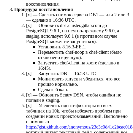
восстановления.
Процедура восстановления
[x] — Сделать снимок сервера DB1 — или 2 или 3
— сделано в 16:36 UTC.
[x] — Обновить db1.cluster.gitlab.com до
PostgreSQL 9.6.1, на нем по-прежнему 9.6.0, а
staging использует 9.6.1 (в противном случае
PostgreSQL может не запуститься).
Установить 8.16.3-EE.1.
Переместить chef-noop в chef-client (было
отключено вручную).
Запустить chef-client на хосте (сделано в
16:45).
[x] — Запустить DB — 16:53 UTC
Мониторить запуск и убедиться, что все
прошло нормально.
Сделать бэкап.
[x] — Обновить Sentry DSN, чтобы ошибки не
попали в staging.
[x] — Увеличить идентификаторы во всех
таблицах на 10k, чтобы избежать проблем при
создании новых проектов/замечаний. Выполнено
с помощью
https://gist.github.com/anonymous/23e3c0d41e2beac01
который читает текстовый файл, содержащий все