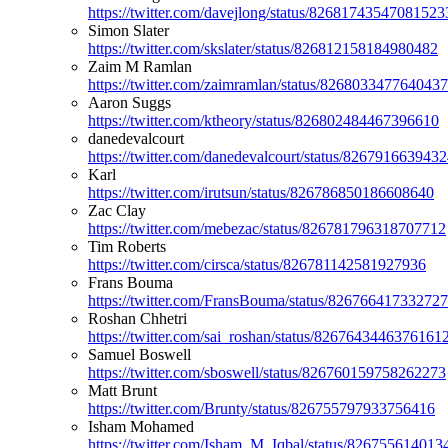
https://twitter.com/davejlong/status/82681743547081523
Simon Slater
https://twitter.com/skslater/status/826812158184980482
Zaim M Ramlan
https://twitter.com/zaimramlan/status/826803347764043
Aaron Suggs
https://twitter.com/ktheory/status/826802484467396610
danedevalcourt
https://twitter.com/danedevalcourt/status/826791663943
Karl
https://twitter.com/irutsun/status/826786850186608640
Zac Clay
https://twitter.com/mebezac/status/826781796318707712
Tim Roberts
https://twitter.com/cirsca/status/826781142581927936
Frans Bouma
https://twitter.com/FransBouma/status/82676641733272
Roshan Chhetri
https://twitter.com/sai_roshan/status/8267643446376161
Samuel Boswell
https://twitter.com/sboswell/status/826760159758262273
Matt Brunt
https://twitter.com/Brunty/status/826755797933756416
Isham Mohamed
https://twitter.com/Isham_M_Iqbal/status/82675561401