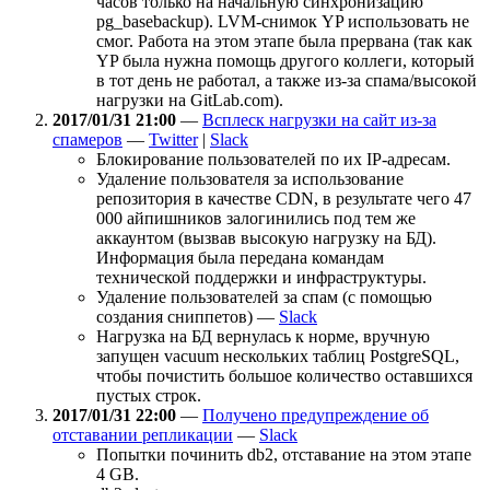
часов только на начальную синхронизацию
pg_basebackup). LVM-снимок YP использовать не
смог. Работа на этом этапе была прервана (так как
YP была нужна помощь другого коллеги, который
в тот день не работал, а также из-за спама/высокой
нагрузки на GitLab.com).
2017/01/31 21:00
—
Всплеск нагрузки на сайт из-за
спамеров
—
Twitter
|
Slack
Блокирование пользователей по их IP-адресам.
Удаление пользователя за использование
репозитория в качестве CDN, в результате чего 47
000 айпишников залогинились под тем же
аккаунтом (вызвав высокую нагрузку на БД).
Информация была передана командам
технической поддержки и инфраструктуры.
Удаление пользователей за спам (с помощью
создания сниппетов) —
Slack
Нагрузка на БД вернулась к норме, вручную
запущен vacuum нескольких таблиц PostgreSQL,
чтобы почистить большое количество оставшихся
пустых строк.
2017/01/31 22:00
—
Получено предупреждение об
отставании репликации
—
Slack
Попытки починить db2, отставание на этом этапе
4 GB.