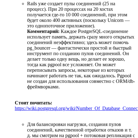
Rails уже создает пулы соединений (25 на
процесс). При 20 процессах на 20 хостах
получается где-то 10 000 соединений, при этом
будет около 400 активных (поскольку Unicorn —
это однопоточное приложение).
Комментарий:
Каждое PostgreSQL-соединение
использует память, держать сразу много открытых
соединений неэффективно; здесь может помочь
pg_bouncer — фантастически простой и быстрый
инструмент по созданию пулов соединений. Он
делает только одну вещь, но делает ее хорошо,
тогда как pgpool все усложняет. Он может
переписывать запросы, некоторые из которых
начинают работать не так, как ожидалось. Pgpool
не создан для использования совместно с ORM/db-
фреймворками.
Стоит почитать:
https://wiki.postgresql.org/wiki/Number_Of_Database_Connec
Для балансировки нагрузки, создания пулов
соединений, качественной отработки отказов и т.
д. мы смотрим на pgpool + потоковая репликация с