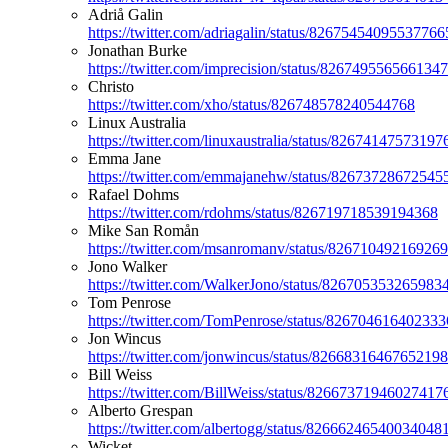
Adriå Galin
https://twitter.com/adriagalin/status/82675454095537766
Jonathan Burke
https://twitter.com/imprecision/status/826749556566134
Christo
https://twitter.com/xho/status/826748578240544768
Linux Australia
https://twitter.com/linuxaustralia/status/8267414757319
Emma Jane
https://twitter.com/emmajanehw/status/82673728672545
Rafael Dohms
https://twitter.com/rdohms/status/826719718539194368
Mike San Romån
https://twitter.com/msanromanv/status/82671049216926
Jono Walker
https://twitter.com/WalkerJono/status/826705353265983
Tom Penrose
https://twitter.com/TomPenrose/status/82670461640233
Jon Wincus
https://twitter.com/jonwincus/status/8266831646765219
Bill Weiss
https://twitter.com/BillWeiss/status/82667371946027417
Alberto Grespan
https://twitter.com/albertogg/status/82666246540034048
Wicket