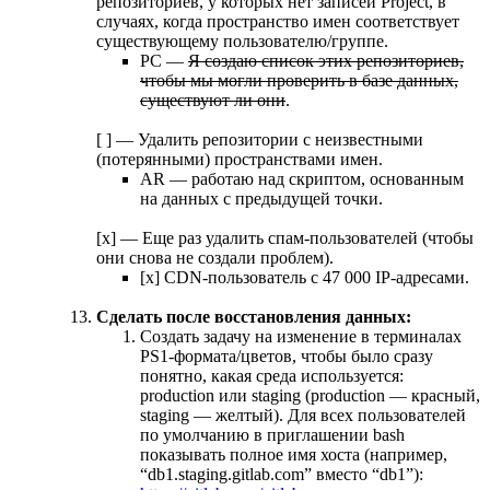
репозиториев, у которых нет записей Project, в
случаях, когда пространство имен соответствует
существующему пользователю/группе.
PC —
Я создаю список этих репозиториев,
чтобы мы могли проверить в базе данных,
существуют ли они
.
[ ] — Удалить репозитории с неизвестными
(потерянными) пространствами имен.
AR — работаю над скриптом, основанным
на данных с предыдущей точки.
[x] — Еще раз удалить спам-пользователей (чтобы
они снова не создали проблем).
[x] CDN-пользователь с 47 000 IP-адресами.
Сделать после восстановления данных:
Создать задачу на изменение в терминалах
PS1-формата/цветов, чтобы было сразу
понятно, какая среда используется:
production или staging (production — красный,
staging — желтый). Для всех пользователей
по умолчанию в приглашении bash
показывать полное имя хоста (например,
“db1.staging.gitlab.com” вместо “db1”):