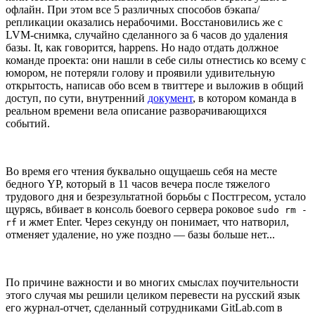
офлайн. При этом все 5 различных способов бэкапа/
репликации оказались нерабочими. Восстановились же с
LVM-снимка, случайно сделанного за 6 часов до удаления
базы. It, как говорится, happens. Но надо отдать должное
команде проекта: они нашли в себе силы отнестись ко всему с
юмором, не потеряли голову и проявили удивительную
открытость, написав обо всем в твиттере и выложив в общий
доступ, по сути, внутренний
документ
, в котором команда в
реальном времени вела описание разворачивающихся
событий.
Во время его чтения буквально ощущаешь себя на месте
бедного YP, который в 11 часов вечера после тяжелого
трудового дня и безрезультатной борьбы с Постгресом, устало
щурясь, вбивает в консоль боевого сервера роковое
sudo rm -
и жмет Enter. Через секунду он понимает, что натворил,
rf
отменяет удаление, но уже поздно — базы больше нет...
По причине важности и во многих смыслах поучительности
этого случая мы решили целиком перевести на русский язык
его журнал-отчет, сделанный сотрудниками GitLab.com в