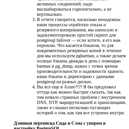
активных соединений, надо
масшабироваться горизонтально, а не
вертикально.
В отчете говорится, насколько ненадежны
ваши процессы отработки отказа и
резервного копирования, мы написали и
задокументировали простой скрипт для
postgresql failover ­­— если хотите, я его вам
перешлю. Что касается бэкапов, то для
инкрементных резервных копий в течение
дня мы используем pgbarman, а также делаем
полные бэкапы дважды в день с помощью
barman и pg_dump, важно с точки зрения
производительности и надежности хранить
ваши бэкапы и директорию с данными
postgresql на разных дисках.
Вы все еще в Azure?!?! Я бы предложил
оттуда как можно быстрее съехать, так как
там немало странных проблем с внутренним
DNS, NTP, маршрутизацией и хранилищами,
также я слышал несколько пугающих
историй о том, как там все устроено внутри.
Длинная переписка Сида и Сэма с упором в
настройку PostgreSQL