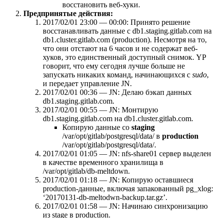
восстановить веб-хуки.
Предпринятые действия:
2017/02/01 23:00 — 00:00: Принято решение
восстанавливать данные с db1.staging.gitlab.com на
db1.cluster.gitlab.com (production). Несмотря на то,
что они отстают на 6 часов и не содержат веб-
хуков, это единственный доступный снимок. YP
говорит, что ему сегодня лучше больше не
запускать никаких команд, начинающихся с
sudo
,
и передает управление JN.
2017/02/01 00:36 — JN: Делаю бэкап данных
db1.staging.gitlab.com.
2017/02/01 00:55 — JN: Монтирую
db1.staging.gitlab.com на db1.cluster.gitlab.com.
Копирую данные со
staging
/var/opt/gitlab/postgresql/data/ в
production
/var/opt/gitlab/postgresql/data/.
2017/02/01 01:05 — JN: nfs-share01 сервер выделен
в качестве временного хранилища в
/var/opt/gitlab/db-meltdown.
2017/02/01 01:18 — JN: Копирую оставшиеся
production-данные, включая запакованный pg_xlog:
‘20170131-db-meltodwn-backup.tar.gz’.
2017/02/01 01:58 — JN: Начинаю синхронизацию
из stage в production.