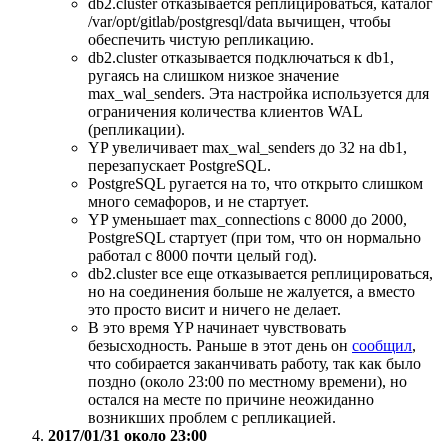
db2.cluster отказывается реплицироваться, каталог
/var/opt/gitlab/postgresql/data вычищен, чтобы
обеспечить чистую репликацию.
db2.cluster отказывается подключаться к db1,
ругаясь на слишком низкое значение
max_wal_senders. Эта настройка используется для
ограничения количества клиентов WAL
(репликации).
YP увеличивает max_wal_senders до 32 на db1,
перезапускает PostgreSQL.
PostgreSQL ругается на то, что открыто слишком
много семафоров, и не стартует.
YP уменьшает max_connections с 8000 до 2000,
PostgreSQL стартует (при том, что он нормально
работал с 8000 почти целый год).
db2.cluster все еще отказывается реплицироваться,
но на соединения больше не жалуется, а вместо
это просто висит и ничего не делает.
В это время YP начинает чувствовать
безысходность. Раньше в этот день он
сообщил
,
что собирается заканчивать работу, так как было
поздно (около 23:00 по местному времени), но
остался на месте по причине неожиданно
возникших проблем с репликацией.
2017/01/31 около 23:00