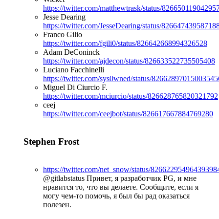
https://twitter.com/matthewtrask/status/82665011904295
Jesse Dearing
https://twitter.com/JesseDearing/status/82664743958718
Franco Gilio
https://twitter.com/fgili0/status/826642668994326528
Adam DeConinck
https://twitter.com/ajdecon/status/826633522735505408
Luciano Facchinelli
https://twitter.com/sys0wned/status/82662897015003545
Miguel Di Ciurcio F.
https://twitter.com/mciurcio/status/826628765820321792
ceej
https://twitter.com/ceejbot/status/826617667884769280
Stephen Frost
https://twitter.com/net_snow/status/82662295496439398
@gitlabstatus Привет, я разработчик PG, и мне
нравится то, что вы делаете. Сообщите, если я
могу чем-то помочь, я был бы рад оказаться
полезен.