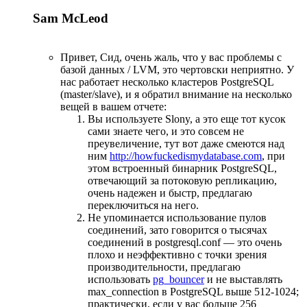
Sam McLeod
Привет, Сид, очень жаль, что у вас проблемы с
базой данных / LVM, это чертовски неприятно. У
нас работает несколько кластеров PostgreSQL
(master/slave), и я обратил внимание на несколько
вещей в вашем отчете:
Вы используете Slony, а это еще тот кусок
сами знаете чего, и это совсем не
преувеличение, тут вот даже смеются над
ним
http://howfuckedismydatabase.com
, при
этом встроенный бинарник PostgreSQL,
отвечающий за потоковую репликацию,
очень надежен и быстр, предлагаю
переключиться на него.
Не упоминается использование пулов
соединений, зато говорится о тысячах
соединений в postgresql.conf — это очень
плохо и неэффективно с точки зрения
производительности, предлагаю
использовать
pg_bouncer
и не выставлять
max_connection в PostgreSQL выше 512-1024;
практически, если у вас больше 256