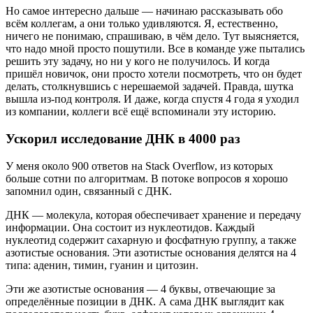
Но самое интересно дальше — начинаю рассказывать обо
всём коллегам, а они только удивляются. Я, естественно,
ничего не понимаю, спрашиваю, в чём дело. Тут выясняется,
что надо мной просто пошутили. Все в команде уже пытались
решить эту задачу, но ни у кого не получилось. И когда
пришёл новичок, они просто хотели посмотреть, что он будет
делать, столкнувшись с нерешаемой задачей. Правда, шутка
вышла из-под контроля. И даже, когда спустя 4 года я уходил
из компании, коллеги всё ещё вспоминали эту историю.
Ускорил исследование ДНК в 4000 раз
У меня около 900 ответов на Stack Overflow, из которых
больше сотни по алгоритмам. В потоке вопросов я хорошо
запомнил один, связанный с ДНК.
ДНК — молекула, которая обеспечивает хранение и передачу
информации. Она состоит из нуклеотидов. Каждый
нуклеотид содержит сахарную и фосфатную группу, а также
азотистые основания. Эти азотистые основания делятся на 4
типа: аденин, тимин, гуанин и цитозин.
Эти же азотистые основания — 4 буквы, отвечающие за
определённые позиции в ДНК. А сама ДНК выглядит как