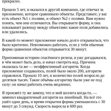
прекрасно.
Прошло 5 лет, я оказался в другой компании, где отвечал за
приложение, которое сравнивало объекты. Представьте, у вас
есть объект №1 с полями, и объект №2 с полями. Вам нужно
понять, чем они отличаются. Вы открываете форму, и она
показывает разницу между объектами: какие поля добавились
или удалились.
В какой-то момент приложение начало долго открываться, что
было критично. Невозможно работать, если у тебя обычная
форма сравнения объектов открывается 30 минут.
Припоминая историю спасённого релиза, я уже догадывался,
в чём может быть дело, и начал смотреть код. Причина
оказалась та же — неэффективный алгоритм. Когда
приложение создавалось, полей было около 200, алгоритм
справлялся. Прошло 10 лет, и количество полей возросло до
десятков тысяч. Такие объёмы алгоритму были уже не под
силу: он начал работать очень медленно.
Я произвёл ту же замену, что и мой коллега когда-то, —
заменил квадратичный алгоритм на линейный. На всё это
ушёл один день, и время открытия формы уменьшилось с 30
минут до 3 секунд. Скорость выросла в 600 раз.