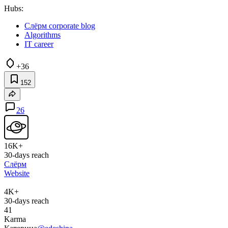
Hubs:
Слёрм corporate blog
Algorithms
IT career
+36
152
26
16K+
30-days reach
Слёрм
Website
4K+
30-days reach
41
Karma