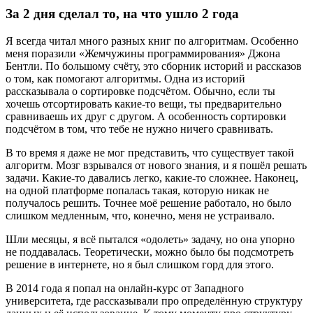
За 2 дня сделал то, на что ушло 2 года
Я всегда читал много разных книг по алгоритмам. Особенно
меня поразили «Жемчужины программирования» Джона
Бентли. По большому счёту, это сборник историй и рассказов
о том, как помогают алгоритмы. Одна из историй
рассказывала о сортировке подсчётом. Обычно, если ты
хочешь отсортировать какие-то вещи, ты предварительно
сравниваешь их друг с другом. А особенность сортировки
подсчётом в том, что тебе не нужно ничего сравнивать.
В то время я даже не мог представить, что существует такой
алгоритм. Мозг взрывался от нового знания, и я пошёл решать
задачи. Какие-то давались легко, какие-то сложнее. Наконец,
на одной платформе попалась такая, которую никак не
получалось решить. Точнее моё решение работало, но было
слишком медленным, что, конечно, меня не устраивало.
Шли месяцы, я всё пытался «одолеть» задачу, но она упорно
не поддавалась. Теоретически, можно было бы подсмотреть
решение в интернете, но я был слишком горд для этого.
В 2014 года я попал на онлайн-курс от Западного
университета, где рассказывали про определённую структуру