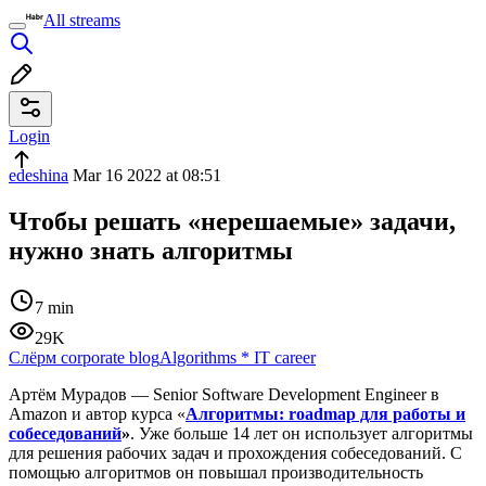
All streams
Login
edeshina
Mar 16 2022 at 08:51
Чтобы решать «нерешаемые» задачи,
нужно знать алгоритмы
7 min
29K
Слёрм corporate blog
Algorithms
*
IT career
Артём Мурадов — Senior Software Development Engineer в
Amazon и автор курса «
Алгоритмы: roadmap для работы и
собеседований
»
. Уже больше 14 лет он использует алгоритмы
для решения рабочих задач и прохождения собеседований. С
помощью алгоритмов он повышал производительность