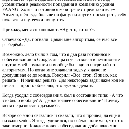
усомниться в реальности попадания в компанию уровня
FAANG. Хотя я и готовился ко встрече с представителем
Amazon, шёл туда больше по фану: на других посмотреть, себя
показать и шутеечки пошутить.
Прихожу, меня спрашивают: «Ну, что, готов?».
Отвечаю: «Да, погнали. Давай мне алгоритмы, сейчас всё
разберём!».
Возможно, дело было в том, что я два раза готовился к
собеседованию в Google, два раза участвовал в чемпионате
внутри моей компании и вообще был адово нагретый по
алгоритмам. Но когда мне задавали задачу, я даже не
дослушивал её до конца. Говорил: «Всё, стоп. Я знаю, как
решать». И начинал решать. Для некоторых задач даже код не
писал — просто объяснял, что нужно сделать.
Когда уходил с собеседования, был в состоянии типа: «А что
это было вообще? А где настоящее собеседование? Почему
меня не разносят задачами?».
Вскоре со мной связались и сказали, что я прошёл, да ещё и
назвали senior. Я тогда удивился, но сейчас понимаю, что это
закономерно. Каждое новое собеседование добавляло мне