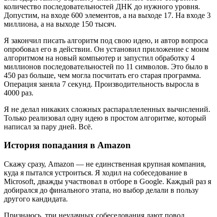
количество последовательностей ДНК до нужного уровня.
Допустим, на входе 600 элементов, а на выходе 17. На входе 3
миллиона, а на выходе 150 тысяч.
Я закончил писать алгоритм под свою идею, и автор вопроса
опробовал его в действии. Он установил приложение с моим
алгоритмом на новый компьютер и запустил обработку 4
миллионов последовательностей по 11 символов. Это было в
450 раз больше, чем могла посчитать его старая программа.
Операция заняла 7 секунд. Производительность выросла в
4000 раз.
Я не делал никаких сложных распараллеленных вычислений.
Только реализовал одну идею в простом алгоритме, который
написал за пару дней. Всё.
История попадания в Amazon
Скажу сразу, Amazon — не единственная крупная компания,
куда я пытался устроиться. Я ходил на собеседование в
Microsoft, дважды участвовал в отборе в Google. Каждый раз я
добирался до финального этапа, но выбор делали в пользу
другого кандидата.
Признаюсь, три неудачных собеседования дают повод