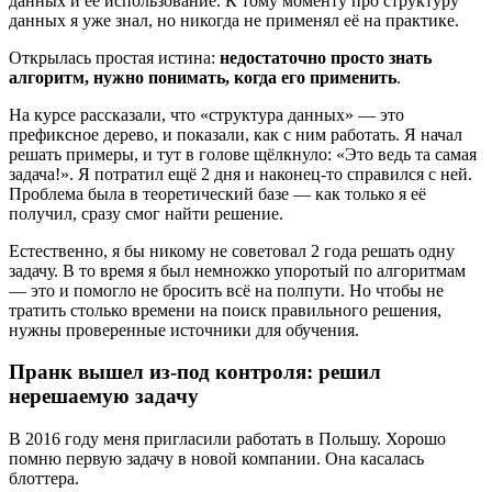
данных и её использование. К тому моменту про структуру
данных я уже знал, но никогда не применял её на практике.
Открылась простая истина:
недостаточно просто знать
алгоритм, нужно понимать, когда его применить
.
На курсе рассказали, что «структура данных» — это
префиксное дерево, и показали, как с ним работать. Я начал
решать примеры, и тут в голове щёлкнуло: «Это ведь та самая
задача!». Я потратил ещё 2 дня и наконец-то справился с ней.
Проблема была в теоретический базе — как только я её
получил, сразу смог найти решение.
Естественно, я бы никому не советовал 2 года решать одну
задачу. В то время я был немножко упоротый по алгоритмам
— это и помогло не бросить всё на полпути. Но чтобы не
тратить столько времени на поиск правильного решения,
нужны проверенные источники для обучения.
Пранк вышел из-под контроля: решил
нерешаемую задачу
В 2016 году меня пригласили работать в Польшу. Хорошо
помню первую задачу в новой компании. Она касалась
блоттера.