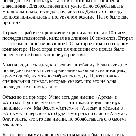
последовательность букв, алфавит которых ограничен 4
значениями. Для исследования нужно было обрабатывать
миллионы таких последовательностей. Делать это автору
вопроса приходилось в полуручном режиме. На то было две
причины.
Первая — рабочее приложение принимало только 10 тысяч
последовательностей, каждая не длиннее 10 символов. Вторая
— это было лицензированное ПО, которое стояло на старом
компьютере. Из-за ограничения лицензии его нельзя было
перенести не более мощное устройство.
У меня родилась идея, как решить проблему. Если взять две
последовательности, которые одинаковы на всех позициях,
кроме одной, их можно смёржить в одну. Нужен только
специальный символ, который скажет, что это не одна
последовательность, а две.
Объясню на примере. У нас есть два имени: «Артем» и
«Артём». Пускай, «е» и «ё» — это какая-нибудь спецбуква,
например «у». Мы берём «Артём» и «Артем» и мёржим в
«Артум». Теперь все, кто будет смотреть на слово «Артум»,
будут знать, что это два имени, но обрабатывать его смогут
как одно.
Благодаря такому варианту сжатия можно было сократить