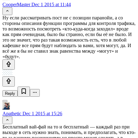
CooperMaster
Dec 1 2015 at 11:44
Ну если рассматривать пост не с позиции паранойи, а со
стороны описания функции программы для контроля трафика,
то возможность посмотреть «кто-куда-когда заходил» вроде
как прям очевидная, было бы странно, если бы её не было. И
это не значит, что раз такая возможность есть, что в любой
кафешке все прям будут наблюдать за вами, хотя могут, да. И
всё же я бы не ставил знак равенства между «могут» и
«будут».
Reply
Apathetic
Dec 1 2015 at 15:26
Бесплатный вай-фай на то и бесплатный — каждый раз при
выходе в сеть нужно знать, понимать, и предполагать, что кто-
то за вашими посещениями не просто может следить, а в