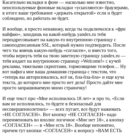
Касательно вкладки в фоне — насколько мне известно,
неиспользуемые фоновые вкладки «усыпляются» браузерами,
в итоге ваше требование «держать открытой» если и будет
соблюдено, но работать не будет.
И вообще, я просто ненавижу, когда ты подключился к «фри
вайфаю», заходишь на какой-нибудь yandex.ru тебя
переадресовывает на какую-то внутреннюю страницу с
самоподписанным SSL, который нужно подтвердить. После
чего ты жмешь какую-нибудь «согласен», и вместо того,
чтобы вернуть тебя на твою заветную страницу yandex.ru —
тебя кидает на внутреннюю страницу «Welcome!» с кучей
рекламы, тяжелыми скриптами, тормозящими телефон… Ну
вот нафига мне ваша домашняя страница с текстом, что
«теперь вы авторизовались, всё ок, бла-бла-бла» и еще куча
текста, до которого мне просто нет дела! Просто дайте мне
просто запрашиваемую мною страничку!
И еще текст про «Мне исполнилось 18 лет» и про то, «Если
вам не исполнилось, то будете в безопасный для
несовершеннолетних» — всех пугает, все будут нажимать
«НЕ СОГЛАСЕН». Вот кнопку «НЕ СОГЛАСЕН» надо
переименовать во вполне логичное «Мне нет 18», а кнопку
«СОГЛАСЕН» — в «Мне есть 18». Вообще непонятно,
причем тут кнопки «СОГЛАСЕН» к вопросу «ВАМ ЕСТЬ