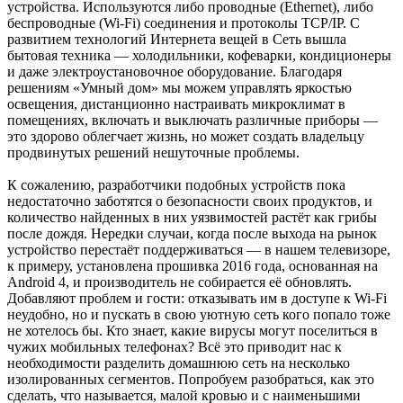
устройства. Используются либо проводные (Ethernet), либо
беспроводные (Wi-Fi) соединения и протоколы TCP/IP. С
развитием технологий Интернета вещей в Сеть вышла
бытовая техника — холодильники, кофеварки, кондиционеры
и даже электроустановочное оборудование. Благодаря
решениям «Умный дом» мы можем управлять яркостью
освещения, дистанционно настраивать микроклимат в
помещениях, включать и выключать различные приборы —
это здорово облегчает жизнь, но может создать владельцу
продвинутых решений нешуточные проблемы.
К сожалению, разработчики подобных устройств пока
недостаточно заботятся о безопасности своих продуктов, и
количество найденных в них уязвимостей растёт как грибы
после дождя. Нередки случаи, когда после выхода на рынок
устройство перестаёт поддерживаться — в нашем телевизоре,
к примеру, установлена прошивка 2016 года, основанная на
Android 4, и производитель не собирается её обновлять.
Добавляют проблем и гости: отказывать им в доступе к Wi-Fi
неудобно, но и пускать в свою уютную сеть кого попало тоже
не хотелось бы. Кто знает, какие вирусы могут поселиться в
чужих мобильных телефонах? Всё это приводит нас к
необходимости разделить домашнюю сеть на несколько
изолированных сегментов. Попробуем разобраться, как это
сделать, что называется, малой кровью и с наименьшими