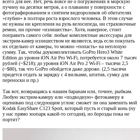
всего для нее. Нет, речь вовсе не о погружениях в морскую
пучину на десятки метров, а о плавании у поверхности с
фотографированием и снятием видеороликов об обитателях
«глубин» в полтора роста взрослого человека. В этом случае
не нужны ни крепления на руль велосипеда, ни страховочные
ремни, ни прочие «излишества». Хотя, наверное, стоит
поправить самого себя: любые комплектные аксессуары для
экстрим-камер излишеством не являются, ведь если покупать
их отдельно от камеры, то можно «попасть» на неплохую
сумму. Так, чтобы доукомплектовать GoPro Hero3 White
Edition до уровня iON Air Pro Wi-Fi, потребуется около 7 тысяч
рублей (~$218); до уровня iON Air Pro 2 Wi-Fi – тысячи 2,5
(~$80), так что GoPro обойдется даже дороже. (2,5 тысячи
придется отдать за зарядку с 4 вилками, штатив, сумку для
переноски и пр.)
Так вот, возвращаясь к нашим баранам или, точнее, рыбкам.
Любую экстрим-камеру или «подводную» фотокамеру я
оцениваю под следующим углом: сможет ли она заменить мой
Kodak EasyShare C123 Sport, который пусть и старый конь (ну
у нас прямо зоопарк какой-то сегодня), но борозды пока не
портит?