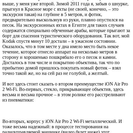
выше, у меня уже второй. Зимой 2011 года я, забыв о шнурке,
прыгнул в Красное море с яхты (не своей, конечно, – это
экскурсия такая) на глубине в 5 метров, и фотик,
предварительно выскользнув из руки, плавно опустился на
песок. На экскурсионных яхтах в Египте для таких случаев
содержатся специально обученные арабы, которые прыгают за
борт для спасения туристического оборудования. Так вот, мой
Kodak спустя минут 10 достали – в ужасном состоянии.
Оказалось, что в том месте у дна имело место быть некое
течение, которое отнесло аппарат на несколько метров в
сторону и хорошенько пошкрябало его о песок и камни.
Досталось в том числе и покрытию объектива, так что по
прибытию домой пришлось покупать новый фотик – взял
точно такой же, но на сей раз не голубой, а желтый.
И вот здесь стоит сказать о втором преимуществе iON Air Pro
2 Wi-Fi. Во-первых, стекло, прикрывающее объектив, здесь
весьма и весьма прочное – в этом ролике его расстреливают
из пневматики:
Во-вторых, корпус у iON Air Pro 2 Wi-Fi металлический. И
тоже весьма надежный: в процессе тестирования на
радиоуправляемой машинке (видео будет ниже) этот