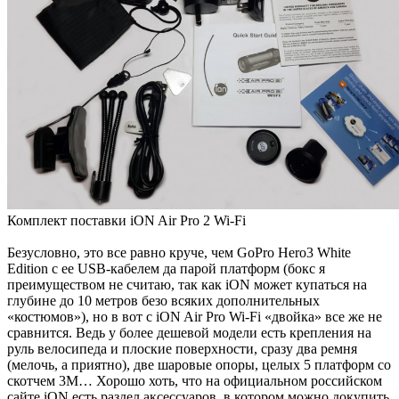
Комплект поставки iON Air Pro 2 Wi-Fi
Безусловно, это все равно круче, чем GoPro Hero3 White
Edition с ее USB-кабелем да парой платформ (бокс я
преимуществом не считаю, так как iON может купаться на
глубине до 10 метров безо всяких дополнительных
«костюмов»), но в вот с iON Air Pro Wi-Fi «двойка» все же не
сравнится. Ведь у более дешевой модели есть крепления на
руль велосипеда и плоские поверхности, сразу два ремня
(мелочь, а приятно), две шаровые опоры, целых 5 платформ со
скотчем 3М… Хорошо хоть, что на официальном российском
сайте iON есть раздел аксессуаров, в котором можно докупить