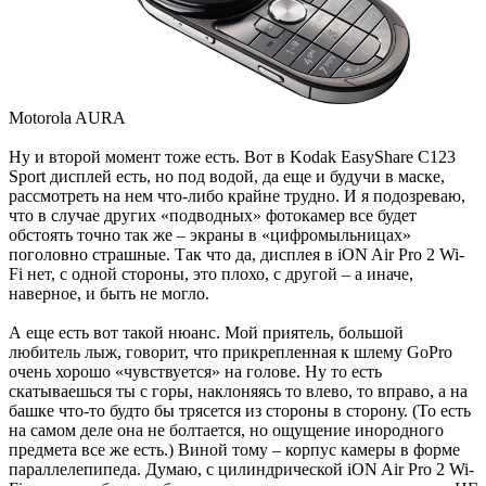
Motorola AURA
Ну и второй момент тоже есть. Вот в Kodak EasyShare C123
Sport дисплей есть, но под водой, да еще и будучи в маске,
рассмотреть на нем что-либо крайне трудно. И я подозреваю,
что в случае других «подводных» фотокамер все будет
обстоять точно так же – экраны в «цифромыльницах»
поголовно страшные. Так что да, дисплея в iON Air Pro 2 Wi-
Fi нет, с одной стороны, это плохо, с другой – а иначе,
наверное, и быть не могло.
А еще есть вот такой нюанс. Мой приятель, большой
любитель лыж, говорит, что прикрепленная к шлему GoPro
очень хорошо «чувствуется» на голове. Ну то есть
скатываешься ты с горы, наклоняясь то влево, то вправо, а на
башке что-то будто бы трясется из стороны в сторону. (То есть
на самом деле она не болтается, но ощущение инородного
предмета все же есть.) Виной тому – корпус камеры в форме
параллелепипеда. Думаю, с цилиндрической iON Air Pro 2 Wi-