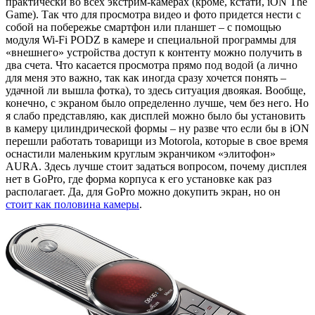
практически во всех экстрим-камерах (кроме, кстати, iON The
Game). Так что для просмотра видео и фото придется нести с
собой на побережье смартфон или планшет – с помощью
модуля Wi-Fi PODZ в камере и специальной программы для
«внешнего» устройства доступ к контенту можно получить в
два счета. Что касается просмотра прямо под водой (а лично
для меня это важно, так как иногда сразу хочется понять –
удачной ли вышла фотка), то здесь ситуация двоякая. Вообще,
конечно, с экраном было определенно лучше, чем без него. Но
я слабо представляю, как дисплей можно было бы установить
в камеру цилиндрической формы – ну разве что если бы в iON
перешли работать товарищи из Motorola, которые в свое время
оснастили маленьким круглым экранчиком «элитофон»
AURA. Здесь лучше стоит задаться вопросом, почему дисплея
нет в GoPro, где форма корпуса к его установке как раз
располагает. Да, для GoPro можно докупить экран, но он
стоит как половина камеры
.