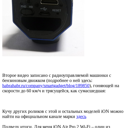
Второе видео записано с радиоуправляемой машинки с
бензиновым движком (подробнее о ней здесь:
habrahabr.ru/company/smartgadget/blog/189850
), гоняющей на
скорости до 60 км/ч и трясущейся, как сумасшедшая:
Кучу других роликов с этой и остальных моделей iON можно
найти на официальном канале марки
здесь
Подведу итоги. Для меня iON Air Pro 2 Wi-Fi – один из