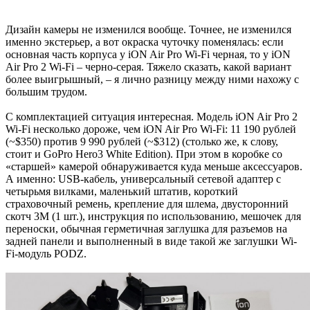
Дизайн камеры не изменился вообще. Точнее, не изменился
именно экстерьер, а вот окраска чуточку поменялась: если
основная часть корпуса у iON Air Pro Wi-Fi черная, то у iON
Air Pro 2 Wi-Fi – черно-серая. Тяжело сказать, какой вариант
более выигрышный, – я лично разницу между ними нахожу с
большим трудом.
С комплектацией ситуация интересная. Модель iON Air Pro 2
Wi-Fi несколько дороже, чем iON Air Pro Wi-Fi: 11 190 рублей
(~$350) против 9 990 рублей (~$312) (столько же, к слову,
стоит и GoPro Hero3 White Edition). При этом в коробке со
«старшей» камерой обнаруживается куда меньше аксессуаров.
А именно: USB-кабель, универсальный сетевой адаптер с
четырьмя вилками, маленький штатив, короткий
страховочный ремень, крепление для шлема, двусторонний
скотч 3М (1 шт.), инструкция по использованию, мешочек для
переноски, обычная герметичная заглушка для разъемов на
задней панели и выполненный в виде такой же заглушки Wi-
Fi-модуль PODZ.