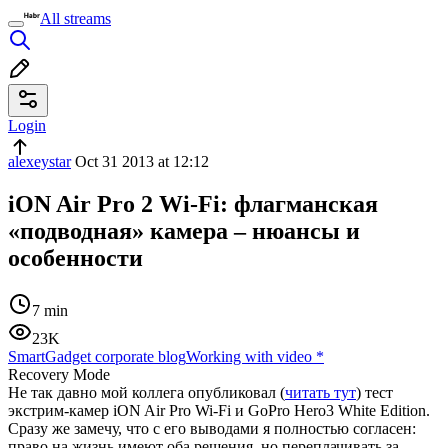
All streams
Login
alexeystar
Oct 31 2013 at 12:12
iON Air Pro 2 Wi-Fi: флагманская
«подводная» камера – нюансы и
особенности
7 min
23K
SmartGadget corporate blog
Working with video
*
Recovery Mode
Не так давно мой коллега опубликовал (
читать тут
) тест
экстрим-камер iON Air Pro Wi-Fi и GoPro Hero3 White Edition.
Сразу же замечу, что с его выводами я полностью согласен:
право на жизнь имеют оба решения, но переплачивать за