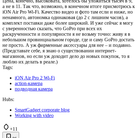
Цена, конечно, высоковата, хотелось бы уложиться тысяч в 9,
а не в 11. Так что, возможно, в конечном итоге присмотрюсь к
iON Air Pro Wi-Fi. Качество видео и фото там если и ниже, но
ненамного, автономка одинаковая (до 2 с лишним часов), а
комплект поставки даже более широкий. И уже сейчас я могу
с уверенностью сказать, что GoPro при всех их
раскрученности и популярности я не возьму точно: живу я в
небольшом провинциальном городе, где и саму GoPro достать
не просто. А уж фирменные аксессуары для нее – и подавно.
(Представьте себе, я знаю о существовании интернет-
магазинов, но если уж доходит дело до новых покупок, то я
люблю их делать в реале.)
Tags:
iON Air Pro 2 Wi-Fi
action-камера
подводная камера
Hubs:
SmartGadget corporate blog
Working with video
+11