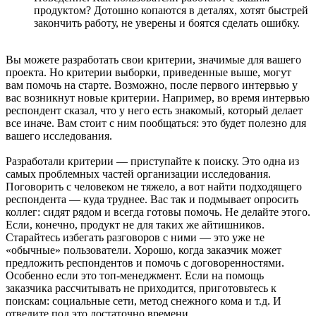
продуктом? Дотошно копаются в деталях, хотят быстрей
закончить работу, не уверены и боятся сделать ошибку.
Вы можете разработать свои критерии, значимые для вашего
проекта. Но критерии выборки, приведенные выше, могут
вам помочь на старте. Возможно, после первого интервью у
вас возникнут новые критерии. Например, во время интервью
респондент сказал, что у него есть знакомый, который делает
все иначе. Вам стоит с ним пообщаться: это будет полезно для
вашего исследования.
Разработали критерии — приступайте к поиску. Это одна из
самых проблемных частей организации исследования.
Поговорить с человеком не тяжело, а вот найти подходящего
респондента — куда труднее. Вас так и подмывает опросить
коллег: сидят рядом и всегда готовы помочь. Не делайте этого.
Если, конечно, продукт не для таких же айтишников.
Старайтесь избегать разговоров с ними — это уже не
«обычные» пользователи. Хорошо, когда заказчик может
предложить респондентов и помочь с договоренностями.
Особенно если это топ-менеджмент. Если на помощь
заказчика рассчитывать не приходится, приготовьтесь к
поискам: социальные сети, метод снежного кома и т.д. И
отведите под это достаточно времени.