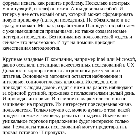
форумы искать, как решить проблему. Несколько нехитрых
манипуляций, и телефон ожил. Анна довольна собой. И
теперь у нее есть новый опыт, который может сформировать
новую привычку (паттерн поведения). Не обязательно и не
сразу, но может. Мы как разработчики IT-продуктов работаем
с уже имеющимися привычками, но также создаем новые
паттерны поведения. Без понимания пользователей «здесь и
сейчас» это невозможно. И тут на помощь приходит
качественная методология.
Крупные западные IT-компании, например Intel или Microsoft,
давно осознали потенциал качественных исследований в UX.
Должность корпоративного антрополога уже у многих
штатная. Основными методами остаются наблюдение и
интервью, социологическая классика. Исследователи
приходят к людям домой, ездят с ними на работу, наблюдают
за офисной рутиной, проживая с пользователями целый день.
И проводят интервью. В отличие от маркетологов они не
зациклены на продукте. Их интересует повседневная жизнь
пользователя. Только изучив ее, можно думать о том, какой
продукт поможет человеку решать его задачи. Иначе ваше
уникальное торговое предложение будет интересно только
вам. Результаты таких исследований могут предотвратить
провал готового IT-продукта.