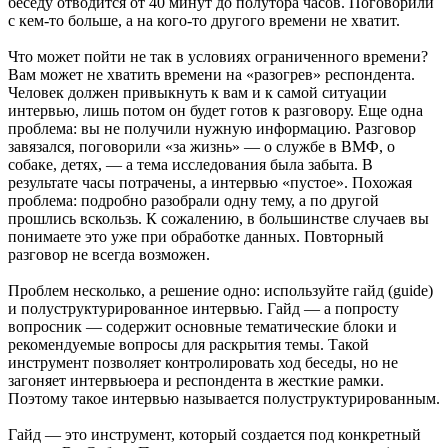
беседу отводится от 40 минут до полутора часов. Поговорили
с кем-то больше, а на кого-то другого времени не хватит.
Что может пойти не так в условиях ограниченного времени?
Вам может не хватить времени на «разогрев» респондента.
Человек должен привыкнуть к вам и к самой ситуации
интервью, лишь потом он будет готов к разговору. Еще одна
проблема: вы не получили нужную информацию. Разговор
завязался, поговорили «за жизнь» — о службе в ВМФ, о
собаке, детях, — а тема исследования была забыта. В
результате часы потрачены, а интервью «пустое». Похожая
проблема: подробно разобрали одну тему, а по другой
прошлись вскользь. К сожалению, в большинстве случаев вы
понимаете это уже при обработке данных. Повторный
разговор не всегда возможен.
Проблем несколько, а решение одно: используйте гайд (guide)
и полуструктурированное интервью. Гайд — а попросту
вопросник — содержит основные тематические блоки и
рекомендуемые вопросы для раскрытия темы. Такой
инструмент позволяет контролировать ход беседы, но не
загоняет интервьюера и респондента в жесткие рамки.
Поэтому такое интервью называется полуструктурированным.
Гайд — это инструмент, который создается под конкретный