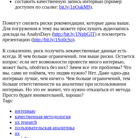
составить качественную запись интервью (пример
доступен по ссылке:
bit.ly/1pOakM9
).
Помогут снизить риски рекомендации, которые даны выше.
Для погружения в тему вы можете прослушать аудиозапись
доклада на AnalysDays (
http://bit.ly/1NpbGIT
) и посмотреть
презентацию (
http://bit.ly/1So0cSo
).
К сожалению, риск получить некачественные данные есть
всегда. И чем больше ограничений, тем выше риски. Остается
вопрос: если нет возможности провести много интервью,
может быть, обойтись без них? Зачем все эти проблемы? Что
мы, сами не поймем, что людям нужно? Нет. Даже одно-два
интервью лучше, чем ничего. Чем больше ограничений, тем
больше ответственности на аналитике при использовании
интервью. Но это не значит, что нужно отказаться от метода.
Просто будьте внимательней, хорошо?
Tags:
интервью
качественная методология
ux research
пользовательская аналитика
ux