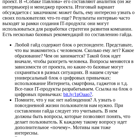
проект. В «Собаке Павлова» его составляют аналитик (он же
интервьюер) и менеджер проекта. Итоговый вариант
обсуждается с заказчиком: может быть, ему интересно узнать о
своих пользователях что-то еще? Результаты интервью часто
выходят за рамки создания IT-продукта: они могут
использоваться для разработки стратегии развития компании.
Есть несколько базовых рекомендаций по составлению гайда.
Любой гайд содержит блок о респонденте. Представьте,
что вы знакомитесь с человеком. Сколько ему лет? Какое
образование? Чем он занимается? Такой блок идет
вначале, чтобы разогреть человека. Вопросы меняются в
зависимости от проекта, но какие-то базовые могут
сохраняться в разных ситуациях. В нашем случае
универсальный блок о цифровых привычках:
использование Интернета, смартфона, гаджетов и т.д.
Все-таки IT-продукты разрабатываем. Ссылка на блок о
цифровых привычках:
bit.ly/1pOaao7
.
Помните, что у нас нет наблюдения? А узнать о
повседневной жизни пользователя нам нужно. При
составлении гайда следует это учитывать. В нем
должны быть вопросы, которые позволяют понять, что
делает пользователь. К каждому такому вопросу идет
дополнительное «почему». Мотивы нам тоже
интересны.