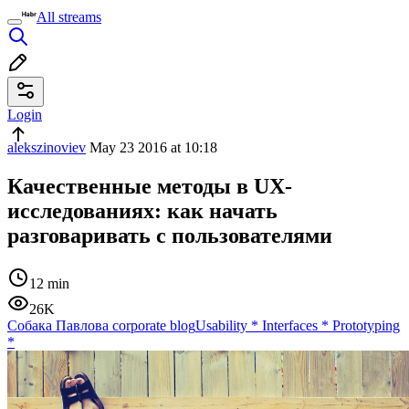
All streams
Login
alekszinoviev
May 23 2016 at 10:18
Качественные методы в UX-
исследованиях: как начать
разговаривать с пользователями
12 min
26K
Собака Павлова corporate blog
Usability
*
Interfaces
*
Prototyping
*