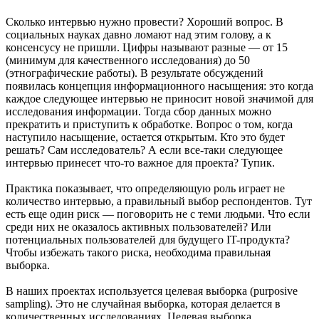
Сколько интервью нужно провести? Хороший вопрос. В
социальных науках давно ломают над этим голову, а к
консенсусу не пришли. Цифры называют разные — от 15
(минимум для качественного исследования) до 50
(этнографические работы). В результате обсуждений
появилась концепция информационного насыщения: это когда
каждое следующее интервью не приносит новой значимой для
исследования информации. Тогда сбор данных можно
прекратить и приступить к обработке. Вопрос о том, когда
наступило насыщение, остается открытым. Кто это будет
решать? Сам исследователь? А если все-таки следующее
интервью принесет что-то важное для проекта? Тупик.
Практика показывает, что определяющую роль играет не
количество интервью, а правильный выбор респондентов. Тут
есть еще один риск — поговорить не с теми людьми. Что если
среди них не оказалось активных пользователей? Или
потенциальных пользователей для будущего IT-продукта?
Чтобы избежать такого риска, необходима правильная
выборка.
В наших проектах используется целевая выборка (purposive
sampling). Это не случайная выборка, которая делается в
количественных исследованиях. Целевая выборка