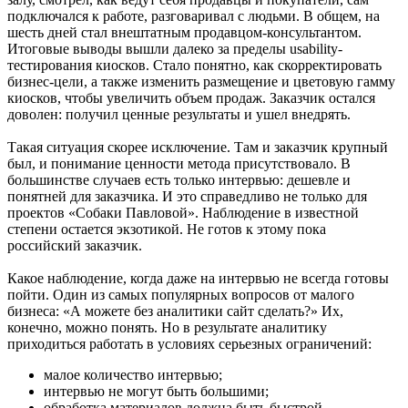
подключался к работе, разговаривал с людьми. В общем, на
шесть дней стал внештатным продавцом-консультантом.
Итоговые выводы вышли далеко за пределы usability-
тестирования киосков. Стало понятно, как скорректировать
бизнес-цели, а также изменить размещение и цветовую гамму
киосков, чтобы увеличить объем продаж. Заказчик остался
доволен: получил ценные результаты и ушел внедрять.
Такая ситуация скорее исключение. Там и заказчик крупный
был, и понимание ценности метода присутствовало. В
большинстве случаев есть только интервью: дешевле и
понятней для заказчика. И это справедливо не только для
проектов «Собаки Павловой». Наблюдение в известной
степени остается экзотикой. Не готов к этому пока
российский заказчик.
Какое наблюдение, когда даже на интервью не всегда готовы
пойти. Один из самых популярных вопросов от малого
бизнеса: «А можете без аналитики сайт сделать?» Их,
конечно, можно понять. Но в результате аналитику
приходиться работать в условиях серьезных ограничений:
малое количество интервью;
интервью не могут быть большими;
обработка материалов должна быть быстрой.