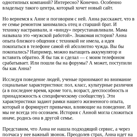
однотипных компаний? Интересно? Конечно. Особенно
владельцу такого центра, который хочет новый сайт.
Но вернемся к Анне и поговорим с ней. Анна расскажет, что в
ее семье ремонтом занимались отец и старший брат. И
технику настраивали, и «винду» переустанавливали. Мама
называла это «мужской работой». Знакомая история? Анна
опыта близкого общения с техникой не имела, а идея
покопаться в телефоне самой ей абсолютно чужда. Вы бы
покопались? Например, можно вытащить аккумулятор и
вставить обратно. Я бы так и сделал — с моим телефоном
срабатывает. Или пошли бы на форумы? А может, поступили
бы как Анна?
Исследуя поведение людей, ученые принимают во внимание
социальные характеристики: пол, класс, культурные различия
(а в последнее время, кроме того, возраст, дееспособность и
принадлежность к специфическому сообществу). Эти
характеристики задают рамки нашего жизненного опыта,
который и формирует привычки, влияющие на поведение. И
мы не всегда это осознаем. История с Анной могла сложиться
иначе, родись она в другой семье.
Представим, что Анна не нашла подходящий сервис, а через
полчаса у нее важный звонок. Преодолев страх, Анна идет на