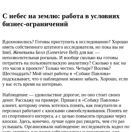
С небес на землю: работа в условиях
бизнес-ограничений
Вдохновились? Готовы приступить к исследованию? Хорошо
иметь собственного штатного исследователя, но пока вы не
Intel, Женевьева Белл (Genevieve Bell) для вас —
непозволительная роскошь. И вообще сколько вы готовы
потратить на пользовательскую аналитику? Сколько у вас на
это часов в проекте? Только честно. Четыре? Восемь?
Шестнадцать? Мой опыт работы в «Собаке Павлова»
подсказывает, что о наблюдении можно забыть. Хорошо, если
у вас есть время на интервью.
Наблюдение — удовольствие дорогое, но оно стоит своих
денег. Расскажу на примере. Пришел в «Собаку Павлова»
клиент, которому очень хотелось понять, как покупатели и
персонал работают с киосками самообслуживания. Понять не
из спортивного интереса, а с целью повысить продажи через
киоски. Здесь, конечно, лучше один раз увидеть, чем сто раз
услышать. Организовали наблюдение: исследователь ходил по
залу, смотрел, как ведут себя продавцы и покупатели, сам