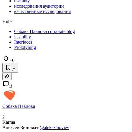
usability
исследования аудитории
качественные исследования
Hubs:
Собака Павлова corporate blog
Usability
Interfaces
Prototyping
+6
71
0
Собака Павлова
2
Karma
Алексей Зиновьев
@alekszinoviev