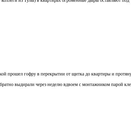
еги из Тулы) в квартирах огроменные дыры оставляют под тоненькое
кой прошел гофру в перекрытии от щитка до квартиры и протяну
братно выдирали через неделю вдвоем с монтажником парой клещ