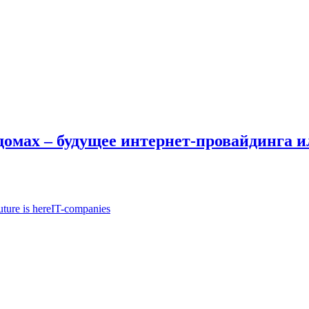
омах – будущее интернет-провайдинга 
ture is here
IT-companies