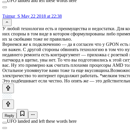
UFO landed and left these words here
Tsimur_S
May 22 2018 at 22:38
У любой технологии есть и преимущества и недостатки. Для ко
них спорны в том виде в котором сформулированы либо примени
их за скобками тоже не правильно.
Вернемся же к подключению — да я согласен что у GPON есть 
он важен. С другой стороны обвинять технологию в том что нуж
недавнего ремонта есть контраргумент — прихожка с розеткой 
патчкорд в щитке, увы нет. То что вы подготовились к этой си
вас. Ну это примерно как считать плохими процесоры AMD толь
Остальное упомянутое вами тоже та еще вкусовщина.Возможнос
электричество то интернет продолжит работать. *мелким тек
Это подбешивает если честно. Но опять же — это действител
Reply
UFO landed and left these words here