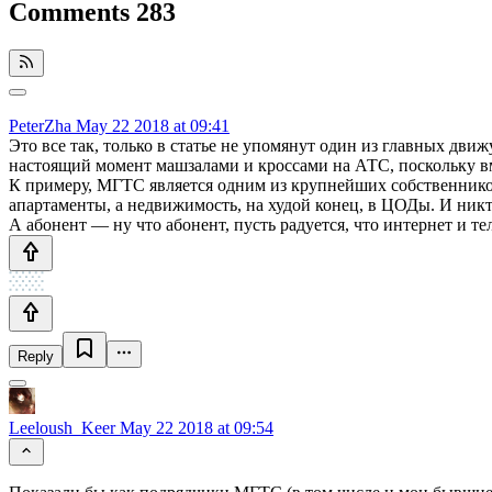
Comments
283
PeterZha
May 22 2018 at 09:41
Это все так, только в статье не упомянут один из главных д
настоящий момент машзалами и кроссами на АТС, поскольку вме
К примеру, МГТС является одним из крупнейших собственнико
апартаменты, а недвижимость, на худой конец, в ЦОДы. И никт
А абонент — ну что абонент, пусть радуется, что интернет и т
Reply
Leeloush_Keer
May 22 2018 at 09:54