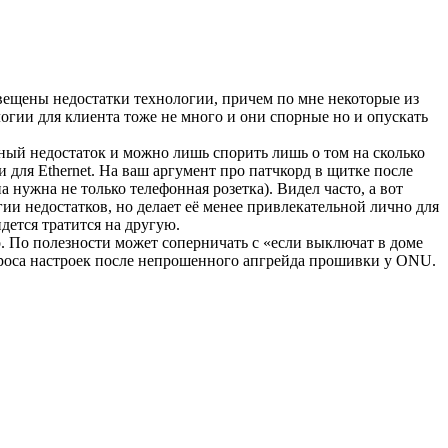
освещены недостатки технологии, причем по мне некоторые из
огии для клиента тоже не много и они спорные но и опускать
ный недостаток и можно лишь спорить лишь о том на сколько
 для Ethernet. На ваш аргумент про патчкорд в щитке после
нужна не только телефонная розетка). Видел часто, а вот
гии недостатков, но делает её менее привлекательной лично для
дется тратится на другую.
. По полезности может соперничать с «если выключат в доме
броса настроек после непрошенного апгрейда прошивки у ONU.