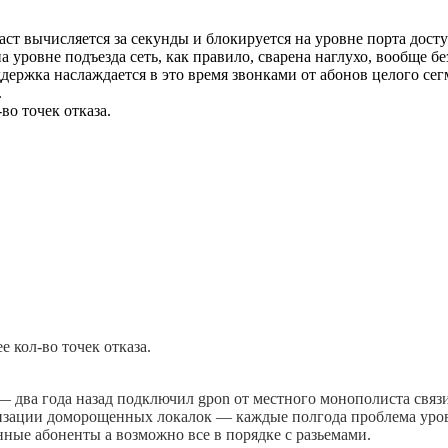
ст вычисляется за секунды и блокируется на уровне порта досту
 уровне подъезда сеть, как правило, сварена наглухо, вообще бе
ддержка наслаждается в это время звонками от абонов целого се
.
о точек отказа.
 кол-во точек отказа.
 два года назад подключил gpon от местного монополиста связи
изации доморощенных локалок — каждые полгода проблема уровн
нные абоненты а возможно все в порядке с разьемами.