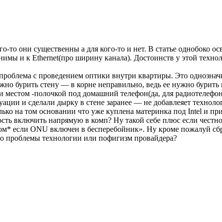
го-то они существенны а для кого-то и нет. В статье однобоко 
мы и к Ethernet(про ширину канала). Достоинств у этой технол
проблема с проведением оптики внутри квартиры. Это однознач
но бурить стену — в корне неправильно, ведь ее нужно бурить и
и местом -полочкой под домашний телефон(да, для радиотелефона 
туации и сделали дырку в стене заранее — не добавлеяет техноло
ко на том основании что уже куплена материнка под Intel и при
ть включить напрямую в комп? Ну такой себе плюс если честно
стом* если ONU включен в бесперебойник». Ну кроме пожалуй с
ьно проблемы технологии или пофигизм провайдера?