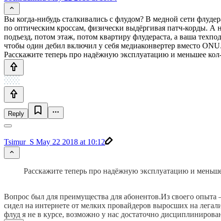
Вы когда-нибудь сталкивались с флудом? В медной сети флудера
по оптическим кроссам, физически выдёргивая патч-корды. А на
подъезд, потом этаж, потом квартиру флудераста, а ваша техпо
чтобы один дебил включил у себя медиаконвертер вместо ONU
Расскажите теперь про надёжную эксплуатацию и меньшее кол-в
Reply
Tsimur_S
May 22 2018 at 10:12
Расскажите теперь про надёжную эксплуатацию и меньшее
Вопрос был для преимущества для абонентов.Из своего опыта —
сидел на интернете от мелких провайдеров выросших на легал
флуд я не в курсе, возможно у нас достаточно дисциплинирова