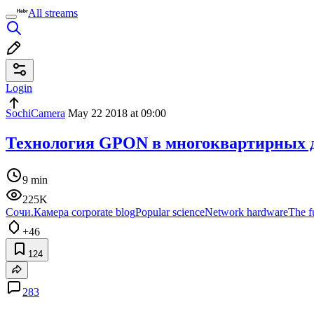
All streams
Login
SochiCamera
May 22 2018 at 09:00
Технология GPON в многоквартирных д
9 min
225K
Сочи.Камера corporate blog
Popular science
Network hardware
The fu
+46
124
283