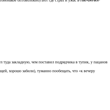
 оптоволокно) Вот где страх и ужас в ̶Л̶а̶с̶-̶В̶е̶г̶а̶с̶е̶
л туда закладную, чем поставил подрядчика в тупик, у пацанов
ей, хорошо забили), туманно пообещать, что «к вечеру