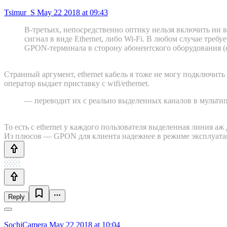
Tsimur_S
May 22 2018 at 09:43
В-третьих, непосредственно оптику нельзя включить ни 
сигнал в виде Ethernet, либо Wi-Fi. В любом случае треб
GPON-терминала в сторону абонентского оборудования (с
Странный аргумент, ethernet кабель я тоже не могу подключить
оператор выдает приставку с wifi/ethernet.
— переводит их с реально выделенных каналов в мультип
То есть с ethernet у каждого пользователя выделенная линия а
Из плюсов — GPON для клиента надежнее в режиме эксплуатац
Reply
SochiCamera
May 22 2018 at 10:04