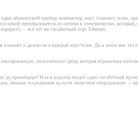
в один абонентский прибор: компьютер, ноут, планшет, телек, 
уется некий преобразователь из оптики в электричество, который,
юрприз!) — всё тот же гигабитный порт Ethernet.
 в планшет и далеко не в каждый ноут/телек. Да и зачем мне эт
лексированную, уплотнённую среду, которая ограничена потолко
ж до дц провайдера? Или в подъезд входит один гигабитный пров
ии, меньше посредников на пути оконечное оборудование — про