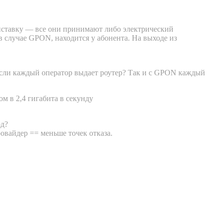
приставку — все они принимают либо электрический
 в случае GPON, находится у абонента. На выходе из
о если каждый оператор выдает роутер? Так и с GPON каждый
м в 2,4 гигабита в секунду
од?
вайдер == меньше точек отказа.