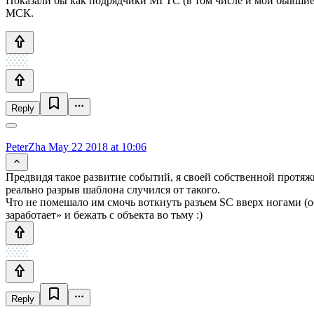
Показали бы как подрядчики МГТС (в том числе и мои бывшие колл
МСК.
Reply
PeterZha
May 22 2018 at 10:06
Предвидя такое развитие событий, я своей собственной протяж
реально разрыв шаблона случился от такого.
Что не помешало им смочь воткнуть разъем SC вверх ногами (о
заработает» и бежать с объекта во тьму :)
Reply