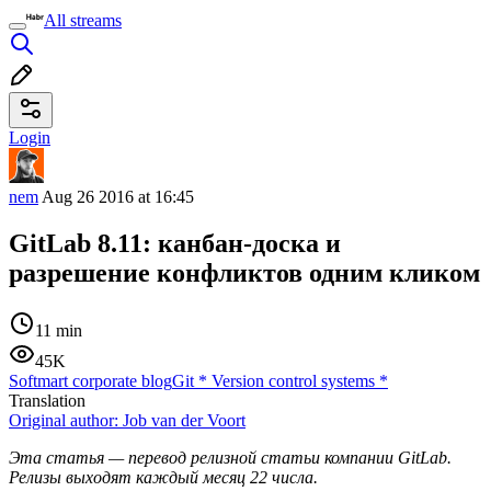
All streams
Login
nem
Aug 26 2016 at 16:45
GitLab 8.11: канбан-доска и
разрешение конфликтов одним кликом
11 min
45K
Softmart corporate blog
Git
*
Version control systems
*
Translation
Original author:
Job van der Voort
Эта статья — перевод релизной статьи компании GitLab.
Релизы выходят каждый месяц 22 числа.