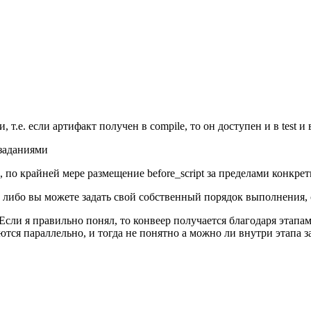
 т.е. если артифакт получен в compile, то он доступен и в test и в
заданиями
ий, по крайней мере размещение before_script за пределами конкре
 либо вы можете задать свой собственный порядок выполнения, 
Если я правильно понял, то конвеер получается благодаря этапам
яются параллельно, и тогда не понятно а можно ли внутри этапа