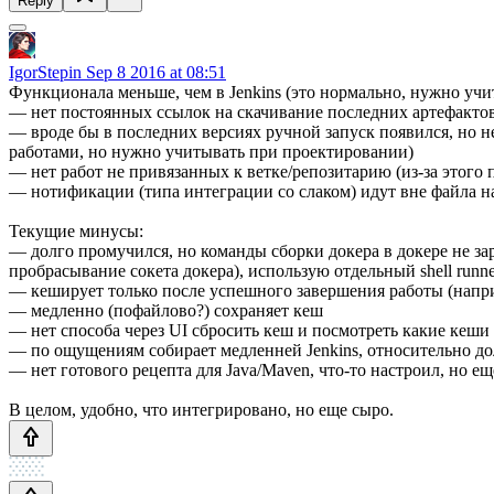
Reply
IgorStepin
Sep 8 2016 at 08:51
Функционала меньше, чем в Jenkins (это нормально, нужно учи
— нет постоянных ссылок на скачивание последних артефактов (
— вроде бы в последних версиях ручной запуск появился, но 
работами, но нужно учитывать при проектировании)
— нет работ не привязанных к ветке/репозитарию (из-за этого 
— нотификации (типа интеграции со слаком) идут вне файла н
Текущие минусы:
— долго промучился, но команды сборки докера в докере не зар
пробрасывание сокета докера), использую отдельный shell runne
— кеширует только после успешного завершения работы (напри
— медленно (пофайлово?) сохраняет кеш
— нет способа через UI сбросить кеш и посмотреть какие кеши 
— по ощущениям собирает медленней Jenkins, относительно дол
— нет готового рецепта для Java/Maven, что-то настроил, но ещ
В целом, удобно, что интегрировано, но еще сыро.