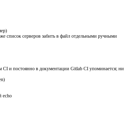
мер)
 же список серверов забить в файл отдельными ручными
м CI и постоянно в документации Gitlab CI упоминается; ни
en)
й echo