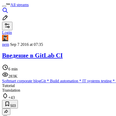
All streams
Login
nem
Sep 7 2016 at 07:35
Введение в GitLab CI
6 min
283K
Softmart corporate blog
Git
*
Build automation
*
IT systems testing
*
Tutorial
Translation
+43
503