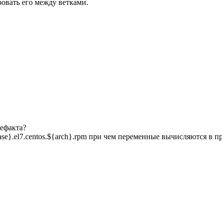
овать его между ветками.
ефакта?
ase}.el7.centos.${arch}.rpm при чем переменные вычисляются в п