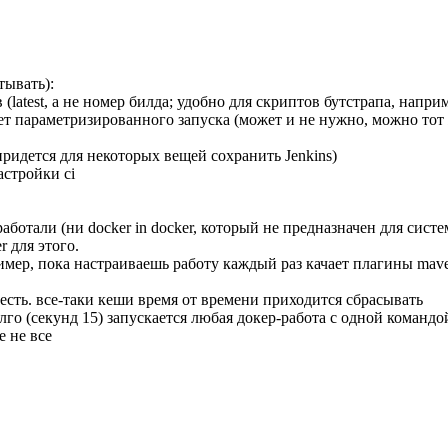
тывать):
latest, а не номер билда; удобно для скриптов бутстрапа, напри
нет параметризированного запуска (может и не нужно, можно тот
придется для некоторых вещей сохранить Jenkins)
астройки ci
аботали (ни docker in docker, который не предназначен для систе
r для этого.
мер, пока настраиваешь работу каждый раз качает плагины mav
есть. все-таки кеши время от времени приходится сбрасывать
го (секунд 15) запускается любая докер-работа с одной командо
е не все