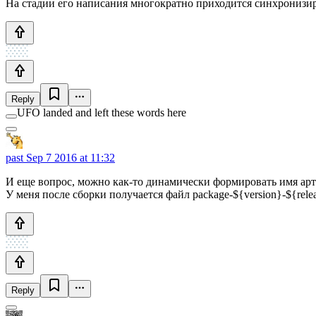
На стадии его написания многократно приходится синхронизир
Reply
UFO landed and left these words here
past
Sep 7 2016 at 11:32
И еще вопрос, можно как-то динамически формировать имя арт
У меня после сборки получается файл package-${version}-${rele
Reply