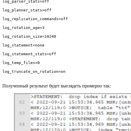
log_parser_stats=off

log_planner_stats=off

log_replication_commands=off

log_rotation_age=3

log_rotation_size=10240

log_statement=none

log_statement_stats=off

log_temp_files=0

log_truncate_on_rotation=on
Полученный результат будет выглядеть примерно так: