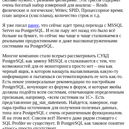
очень богатый набор измерений для анализа: – Reads
физические и логические; Writes; SPID, Процессорное время;
план запроса (хэш плана), количество строк и т.д.
Я уже писал
ранее
, что сейчас идет тренд перехода с MSSQL
Server на PostgreSQL. И если пару лет назад это было всё
больше на бумаге, то сейчас мы чаще и чаще сталкиваемся с
реальными продуктивными и даже высоконагруженными
системами на PostgreSQL.
Многие компании стали всерьез рассматривать СУБД
PostgreSQL как замену MSSQL и сталкиваются с тем, что
возможностей для ее мониторинга просто нет – она как
черный ящик, в котором наощупь вылавливаешь какую-ту
информацию и пытаешься систематизировать ее хоть как-то.
Есть некие универсальные рекомендации по настройкам
PostgreSQL, кочующие из форума в форум, и которые якобы
должны подойти всем системам, отвечающим определенным
признакам, например, «всем системам на 1С». Есть
представление pg_stat_statements. Найдется, наверное, еще
пара-тройка источников для получения полезных данных,
типа лога PostgreSQL с очень ограниченным функционалом.
И на этом всё. Совсем всё! Ничего даже рядом стоящего с
SQL Profiler не существует. В PostgreSQL как таковое понятие
«трасс» просто отсутствует.