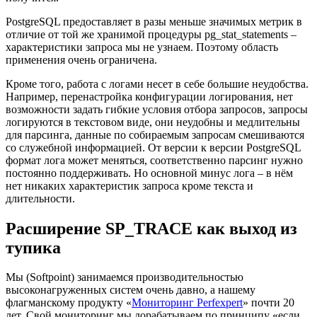
PostgreSQL предоставляет в разы меньше значимых метрик в
отличие от той же хранимой процедуры pg_stat_statements –
характеристики запроса мы не узнаем. Поэтому область
применения очень ограничена.
Кроме того, работа с логами несет в себе большие неудобства.
Например, перенастройка конфигурации логирования, нет
возможности задать гибкие условия отбора запросов, запросы
логируются в текстовом виде, они неудобны и медлительны
для парсинга, данные по собираемым запросам смешиваются
со служебной информацией. От версии к версии PostgreSQL
формат лога может меняться, соответственно парсинг нужно
постоянно поддерживать. Но основной минус лога – в нём
нет никаких характеристик запроса кроме текста и
длительности.
Расширение SP_TRACE как выход из
тупика
Мы (Softpoint) занимаемся производительностью
высоконагруженных систем очень давно, а нашему
флагманскому продукту «
Мониторинг Perfexpert
» почти 20
лет. Свой мониторинг мы дорабатываем по принципу «если