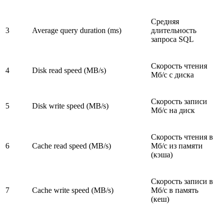
Средняя
3
Average query duration (ms)
длительность
запроса SQL
Скорость чтения
4
Disk read speed (MB/s)
Мб/c с диска
Скорость записи
5
Disk write speed (MB/s)
Мб/c на диск
Скорость чтения в
6
Cache read speed (MB/s)
Мб/c из памяти
(кэша)
Скорость записи в
7
Cache write speed (MB/s)
Мб/c в память
(кеш)