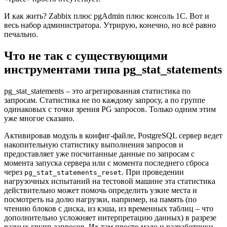
И как жить? Zabbix плюс pgAdmin плюс консоль 1С. Вот и
весь набор администратора. Утрирую, конечно, но всё равно
печально.
Что не так с существующими
инструментами типа pg_stat_statements
pg_stat_statements – это агрегированная статистика по
запросам. Статистика не по каждому запросу, а по группе
одинаковых с точки зрения PG запросов. Только одним этим
уже многое сказано.
Активировав модуль в конфиг-файле, PostgreSQL сервер ведет
накопительную статистику выполнения запросов и
предоставляет уже посчитанные данные по запросам с
момента запуска сервера или с момента последнего сброса
через
. При проведении
pg_stat_statements_reset
нагрузочных испытаний на тестовой машине эта статистика
действительно может помочь определить узкие места и
посмотреть на долю нагрузки, например, на память (по
чтению блоков с диска, из кэша, из временных таблиц – что
дополнительно усложняет интерпретацию данных) в разрезе
разных групп запросов. Их там просто мало и разработчики