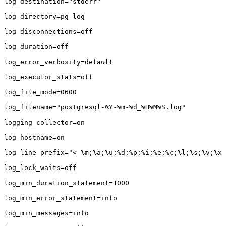
log_destination="stderr"

log_directory=pg_log

log_disconnections=off

log_duration=off

log_error_verbosity=default

log_executor_stats=off

log_file_mode=0600

log_filename="postgresql-%Y-%m-%d_%H%M%S.log"

logging_collector=on

log_hostname=on

log_line_prefix="< %m;%a;%u;%d;%p;%i;%e;%c;%l;%s;%v;%x 
log_lock_waits=off

log_min_duration_statement=1000

log_min_error_statement=info

log_min_messages=info
