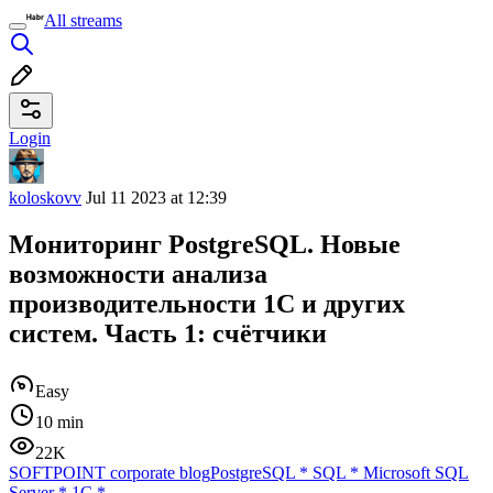
All streams
Login
koloskovv
Jul 11 2023 at 12:39
Мониторинг PostgreSQL. Новые
возможности анализа
производительности 1С и других
систем. Часть 1: счётчики
Easy
10 min
22K
SOFTPOINT corporate blog
PostgreSQL
*
SQL
*
Microsoft SQL
Server
*
1C
*