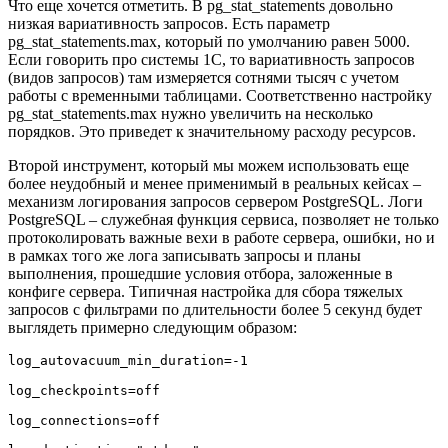
Что еще хочется отметить. В pg_stat_statements довольно
низкая вариативность запросов. Есть параметр
pg_stat_statements.max, который по умолчанию равен 5000.
Если говорить про системы 1С, то вариативность запросов
(видов запросов) там измеряется сотнями тысяч с учетом
работы с временными таблицами. Соответственно настройку
pg_stat_statements.max нужно увеличить на несколько
порядков. Это приведет к значительному расходу ресурсов.
Второй инструмент, который мы можем использовать еще
более неудобный и менее применимый в реальных кейсах –
механизм логирования запросов сервером PostgreSQL. Логи
PostgreSQL – служебная функция сервиса, позволяет не только
протоколировать важные вехи в работе сервера, ошибки, но и
в рамках того же лога записывать запросы и планы
выполнения, прошедшие условия отбора, заложенные в
конфиге сервера. Типичная настройка для сбора тяжелых
запросов с фильтрами по длительности более 5 секунд будет
выглядеть примерно следующим образом:
log_autovacuum_min_duration=-1

log_checkpoints=off

log_connections=off
