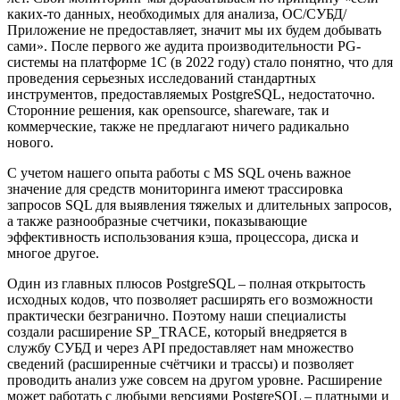
каких-то данных, необходимых для анализа, ОС/СУБД/
Приложение не предоставляет, значит мы их будем добывать
сами». После первого же аудита производительности PG-
системы на платформе 1С (в 2022 году) стало понятно, что для
проведения серьезных исследований стандартных
инструментов, предоставляемых PostgreSQL, недостаточно.
Сторонние решения, как opensource, shareware, так и
коммерческие, также не предлагают ничего радикально
нового.
С учетом нашего опыта работы с MS SQL очень важное
значение для средств мониторинга имеют трассировка
запросов SQL для выявления тяжелых и длительных запросов,
а также разнообразные счетчики, показывающие
эффективность использования кэша, процессора, диска и
многое другое.
Один из главных плюсов PostgreSQL – полная открытость
исходных кодов, что позволяет расширять его возможности
практически безгранично. Поэтому наши специалисты
создали расширение SP_TRACE, который внедряется в
службу СУБД и через API предоставляет нам множество
сведений (расширенные счётчики и трассы) и позволяет
проводить анализ уже совсем на другом уровне. Расширение
может работать с любыми версиями PostgreSQL – платными и