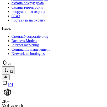
охрана вокруг дома
охрана территории
вооруженная охрана
ОВО
поставить на охрану
Hubs:
Спецлаб corporate blog
Business Models
Internet marketing
Community management
Network technologies
-4
13
101
2K+
30-days reach