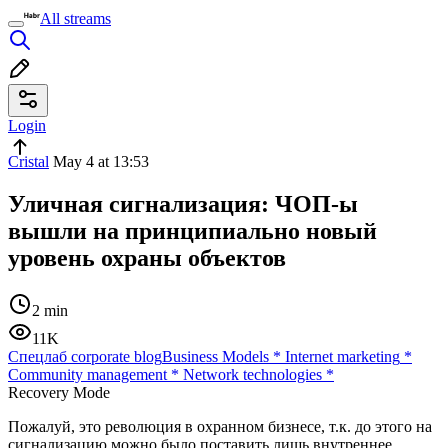
All streams
Login
Cristal
May 4 at 13:53
Уличная сигнализация: ЧОП-ы
вышли на принципиально новый
уровень охраны объектов
2 min
11K
Спецлаб corporate blog
Business Models
*
Internet marketing
*
Community management
*
Network technologies
*
Recovery Mode
Пожалуй, это революция в охранном бизнесе, т.к. до этого на
сигнализацию можно было поставить лишь внутреннее