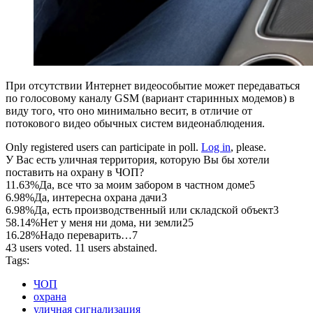
При отсутствии Интернет видеособытие может передаваться
по голосовому каналу GSM (вариант старинных модемов) в
виду того, что оно минимально весит, в отличие от
потокового видео обычных систем видеонаблюдения.
Only registered users can participate in poll.
Log in
, please.
У Вас есть уличная территория, которую Вы бы хотели
поставить на охрану в ЧОП?
11.63%
Да, все что за моим забором в частном доме
5
6.98%
Да, интересна охрана дачи
3
6.98%
Да, есть производственный или складской объект
3
58.14%
Нет у меня ни дома, ни земли
25
16.28%
Надо переварить…
7
43 users voted. 11 users abstained.
Tags:
ЧОП
охрана
уличная сигнализация