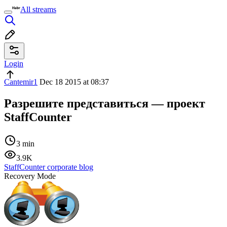
All streams
Login
Cantemir1
Dec 18 2015 at 08:37
Разрешите представиться — проект
StaffCounter
3 min
3.9K
StaffCounter corporate blog
Recovery Mode