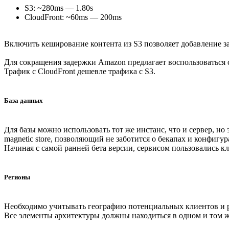
S3: ~280ms — 1.80s
CloudFront: ~60ms — 200ms
Включить кеширование контента из S3 позволяет добавление за
Для сокращения задержки Amazon предлагает воспользоваться 
Трафик с CloudFront дешевле трафика c S3.
База данных
Для базы можно использовать тот же инстанс, что и сервер, н
magnetic store, позволяющий не заботится о бекапах и конфигур
Начиная с самой ранней бета версии, сервисом пользовались 
Регионы
Необходимо учитывать географию потенциальных клиентов и рын
Все элементы архитектуры должны находиться в одном и том ж