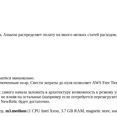
, Amazon распределяет оплату на много мелких статей расходов
вается минимально.
люченным swap. Свести затраты до нуля позволяет AWS Free Tie
с самого начала заложить в архитектуру возможность к резкому
 не влияя на остальные (например если потребуется перезагрузит
NewRelic будет достаточно.
ер,
m3.medium
(1 CPU Intel Xeon, 3.7 GB RAM, magnetic store, н