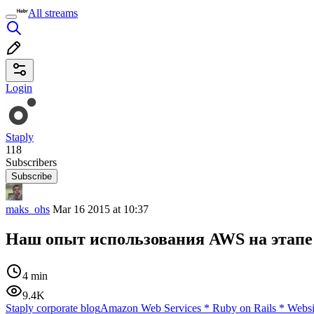
All streams
Login
Staply
118
Subscribers
Subscribe
maks_ohs
Mar 16 2015 at 10:37
Наш опыт использования AWS на этапе
4 min
9.4K
Staply corporate blog
Amazon Web Services
*
Ruby on Rails
*
Websi