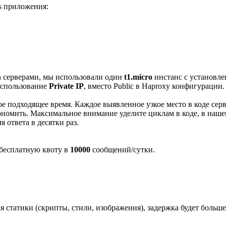
s приложения:
on серверами, мы использовали один
t1.micro
инстанс с установл
использование
Private IP
, вместо Public в Haproxy конфигурации.
е подходящее время. Каждое выявленное узкое место в коде сер
ономить. Максимальное внимание уделите циклам в коде, в наш
 ответа в десятки раз.
т бесплатную квоту в
10000
сообщений/сутки.
ия статики (скрипты, стили, изображения), задержка будет больш