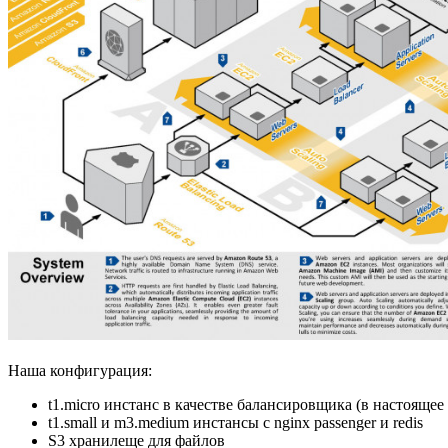
Наша конфигурация:
t1.micro инстанс в качестве балансировщика (в настоящее 
t1.small и m3.medium инстансы с nginx passenger и redis
S3 хранилеще для файлов