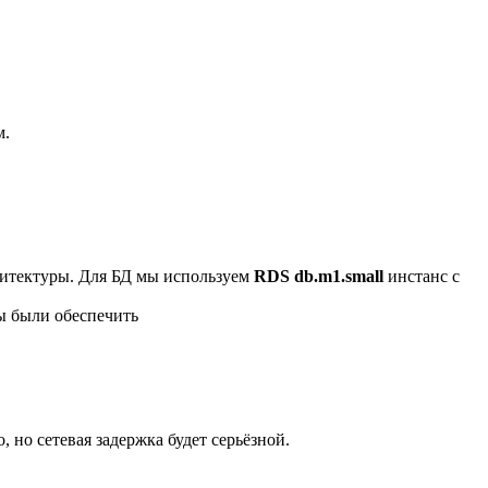
м.
рхитектуры. Для БД мы используем
RDS db.m1.small
инстанс с
ны были обеспечить
но сетевая задержка будет серьёзной.