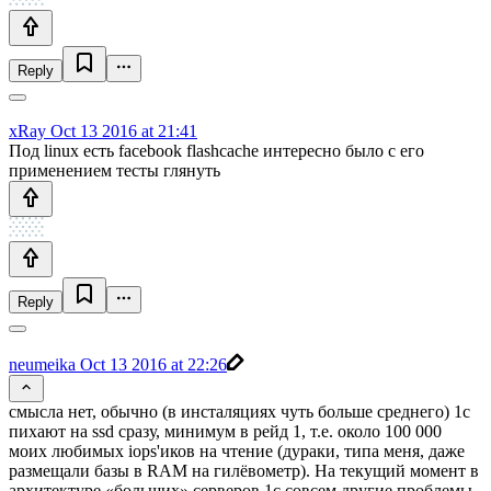
Reply
xRay
Oct 13 2016 at 21:41
Под linux есть facebook flashcache интересно было с его
применением тесты глянуть
Reply
neumeika
Oct 13 2016 at 22:26
смысла нет, обычно (в инсталяциях чуть больше среднего) 1с
пихают на ssd сразу, минимум в рейд 1, т.е. около 100 000
моих любимых iops'иков на чтение (дураки, типа меня, даже
размещали базы в RAM на гилёвометр). На текущий момент в
архитектуре «больших» серверов 1с совсем другие проблемы.