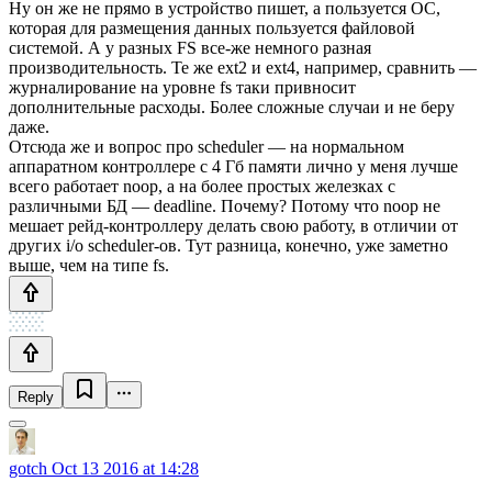
Ну он же не прямо в устройство пишет, а пользуется ОС,
которая для размещения данных пользуется файловой
системой. А у разных FS все-же немного разная
производительность. Те же ext2 и ext4, например, сравнить —
журналирование на уровне fs таки привносит
дополнительные расходы. Более сложные случаи и не беру
даже.
Отсюда же и вопрос про scheduler — на нормальном
аппаратном контроллере с 4 Гб памяти лично у меня лучше
всего работает noop, а на более простых железках с
различными БД — deadline. Почему? Потому что noop не
мешает рейд-контроллеру делать свою работу, в отличии от
других i/o scheduler-ов. Тут разница, конечно, уже заметно
выше, чем на типе fs.
Reply
gotch
Oct 13 2016 at 14:28