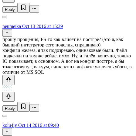
Reply
neumeika
Oct 13 2016 at 15:39
прошу прощения, FS-то как влияет на постгре? (это я, как
бывший интегратор сего поделия, спрашиваю)
конфиги железа, я так подозреваю, одинаковые были. Файл
подкачки на том же рейде, имхо. Ну, и гилёв, конечно, только
IO показывает, в основном. А вот на конфиг постгре, я бы
тоже взглянул, вакуум, синк, кэш в дефолте уж очень убоги, в
отличие от MS SQL
Reply
kolu4iy
Oct 14 2016 at 09:40