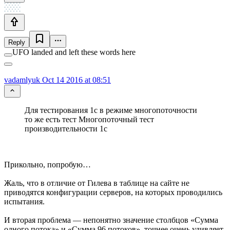
Reply
UFO landed and left these words here
vadamlyuk
Oct 14 2016 at 08:51
Для тестирования 1с в режиме многопоточности
то же есть тест Многопоточный тест
производительности 1с
Прикольно, попробую…
Жаль, что в отличие от Гилева в таблице на сайте не
приводятся конфигурации серверов, на которых проводились
испытания.
И вторая проблема — непонятно значение столбцов «Сумма
одного потока» и «Сумма 96 потоков», точнее очень удивляет