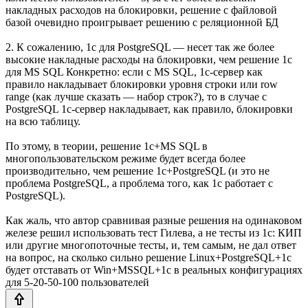
накладных расходов на блокировки, решение с файловой
базой очевидно проигрывает решению с реляционной БД
2. К сожалению, 1с для PostgreSQL — несет так же более
высокие накладные расходы на блокировки, чем решение 1c
для MS SQL Конкретно: если с MS SQL, 1c-сервер как
правило накладывает блокировки уровня строки или row
range (как лучше сказать — набор строк?), то в случае с
PostgreSQL 1c-сервер накладывает, как правило, блокировки
на всю таблицу.
По этому, в теории, решение 1с+MS SQL в
многопользовательском режиме будет всегда более
производительно, чем решение 1c+PostgreSQL (и это не
проблема PostgreSQL, а проблема того, как 1с работает с
PostgreSQL).
Как жаль, что автор сравнивая разные решения на одинаковом
железе решил использовать тест Гилева, а не тесты из 1с: КИП
или другие многопоточные тесты, и, тем самым, не дал ответ
на вопрос, на сколько сильно решение Linux+PostgreSQL+1c
будет отставать от Win+MSSQL+1c в реальных конфигурациях
для 5-20-50-100 пользователей