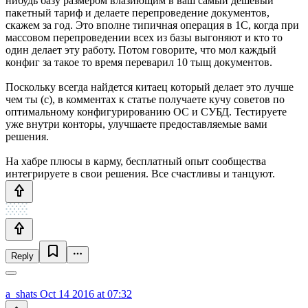
нибудь базу размером влазиющим в ваш самый дешевый
пакетный тариф и делаете перепроведение документов,
скажем за год. Это вполне типичная операция в 1С, когда при
массовом перепроведении всех из базы выгоняют и кто то
один делает эту работу. Потом говорите, что мол каждый
конфиг за такое то время переварил 10 тыщ документов.
Поскольку всегда найдется китаец который делает это лучше
чем ты (с), в комментах к статье получаете кучу советов по
оптимальному конфигурированию ОС и СУБД. Тестируете
уже внутри конторы, улучшаете предоставляемые вами
решения.
На хабре плюсы в карму, бесплатный опыт сообщества
интегрируете в свои решения. Все счастливы и танцуют.
Reply
a_shats
Oct 14 2016 at 07:32