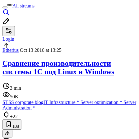
All streams
Login
Etherius
Oct 13 2016 at 13:25
Сравнение производительности
системы 1С под Linux и Windows
3 min
50K
STSS corporate blog
IT Infrastructure
*
Server optimization
*
Server
Administration
*
+22
108