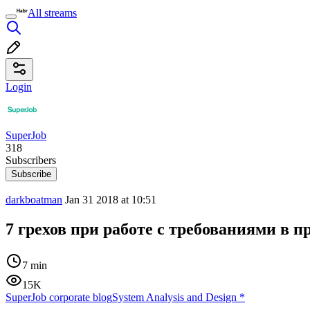
All streams
Login
SuperJob
318
Subscribers
Subscribe
darkboatman
Jan 31 2018 at 10:51
7 грехов при работе с требованиями в п
7 min
15K
SuperJob corporate blog
System Analysis and Design
*