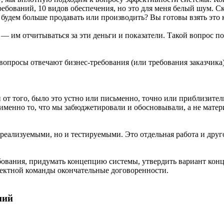
бований, 10 видов обеспечения, но это для меня белый шум. Ск
удем больше продавать или производить? Вы готовы взять это к
— им отчитываться за эти деньги и показатели. Такой вопрос п
 вопросы отвечают бизнес-требования (или требования заказчика)
от того, было это устно или письменно, точно или приблизите
 именно то, что мы забюджетировали и обосновывали, а не мате
еализуемыми, но и тестируемыми. Это отдельная работа и друго
ребования, придумать концепцию системы, утвердить вариант ко
роектной команды окончательные договоренности.
ний