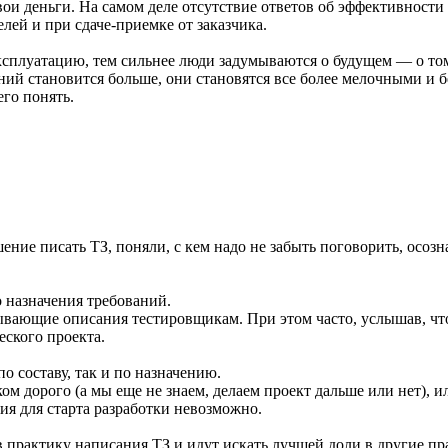
свои деньги. На самом деле отсутствие ответов об эффективност
елей и при сдаче-приемке от заказчика.
плуатацию, тем сильнее люди задумываются о будущем — о том, 
ечаний становится больше, они становятся все более мелочными
его понять.
ие писать ТЗ, поняли, с кем надо не забыть поговорить, осозн
 назначения требований.
ывающие описания тестировщикам. При этом часто, услышав, что
еского проекта.
о составу, так и по назначению.
м дорого (а мы еще не знаем, делаем проект дальше или нет), и
ия для старта разработки невозможно.
в практику написания ТЗ и идут искать лучшей доли в другие пр