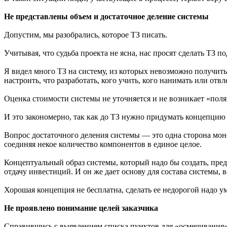
Не представлены объем и достаточное деление системы
Допустим, мы разобрались, которое ТЗ писать.
Учитывая, что судьба проекта не ясна, нас просят сделать ТЗ п
Я видел много ТЗ на систему, из которых невозможно получить 
настроить, что разработать, кого учить, кого нанимать или отвл
Оценка стоимости системы не уточняется и не возникает «поля 
И это закономерно, так как до ТЗ нужно придумать концепцию
Вопрос достаточного деления системы — это одна сторона мон
соединяя некое количество компонентов в единое целое.
Концептуальный образ системы, который надо бы создать, пред
отдачу инвестиций. И он же дает основу для состава системы,
Хорошая концепция не бесплатна, сделать ее недорогой надо ум
Не проявлено понимание целей заказчика
Справившись с выявлением списка пунктов для «осмечивания»