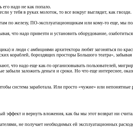
ь его надо не как попало.
ли у тебя в руках молоток, то все вокруг выглядит, как гвозди.
истам по железу, ПО-эксплуатационщикам или кому-то еще, мы по
вая, что надо привезти и установить оборудование, озаботиться
щика) и люди с амбициями архитектора любят загоняться по кр
ских кораблей, бороздящих просторы Большого театра», забывая
вают, что надо еще как-то организовывать пользователей, мигр
е забыли заложить деньги и сроки. Но что еще интереснее, оказ
чтобы система заработала. Или просто «чужие» или непонятные 
ый эффект и вернуть вложения, как бы мы этот возврат ни счита
вателями, не получает необходимых ей эксплуатационных расход