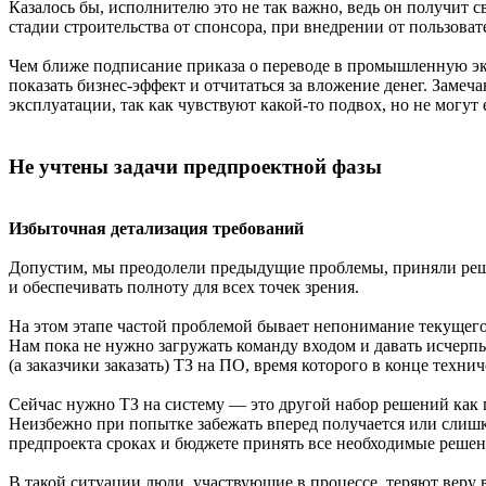
Казалось бы, исполнителю это не так важно, ведь он получит 
стадии строительства от спонсора, при внедрении от пользоват
Чем ближе подписание приказа о переводе в промышленную экс
показать бизнес-эффект и отчитаться за вложение денег. Зам
эксплуатации, так как чувствуют какой-то подвох, но не могут 
Не учтены задачи предпроектной фазы
Избыточная детализация требований
Допустим, мы преодолели предыдущие проблемы, приняли решен
и обеспечивать полноту для всех точек зрения.
На этом этапе частой проблемой бывает непонимание текущего
Нам пока не нужно загружать команду входом и давать исчерп
(а заказчики заказать) ТЗ на ПО, время которого в конце технич
Сейчас нужно ТЗ на систему — это другой набор решений как п
Неизбежно при попытке забежать вперед получается или слишко
предпроекта сроках и бюджете принять все необходимые решен
В такой ситуации люди, участвующие в процессе, теряют веру 