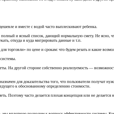
одешевле и вместе с водой часто выплескивают ребенка.
полный и ясный список, дающий нормальную смету. Не ясно, что 
екать, откуда и куда мигрировать данные и т.п.
для торговли» по цене и срокам: что будем резать и какие возмо
 системы.
еты. На другой стороне собственно реализуемость — возможнос
назначен для доказательства того, что пользователи получат ну
 ведущего к обоснованному определению стоимости.
еть. Поэтому часто делается плохая концепция или не делается 
, мы вплотную подходим к вопросу эффективности системы. Ког