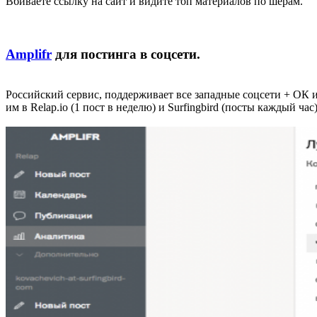
Вбиваете ссылку на сайт и видите топ материалов по шерам.
Amplifr
для постинга в соцсети.
Российский сервис, поддерживает все западные соцсети + ОК 
им в Relap.io (1 пост в неделю) и Surfingbird (посты каждый ч