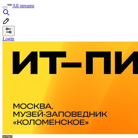
All streams
Login