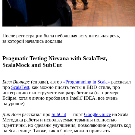
После регистрации была небольшая вступительная речь,
за которой начались доклады.
Pragmatic Testing Nirvana with ScalaTest,
ScalaMock and SubCut
Билл Виннерс
(справа), автор
«Programming in Scala»
рассказал
про
ScalaTest
, как можно писать тесты в BDD-стиле, про
интеграцию с инструментами разработчика (на примере
Eclipse, хотя я лично пробовал в IntelliJ IDEA, всё очень
на уровне).
Дик Волл
рассказал про
SubCut
— порт
Google Guice
на Scala.
Методика работы и используемые термины полностью
идентичны, но сделаны улучшения, позволяющие сделать код
на Scala чище. Также, как в Guice, можно привязать