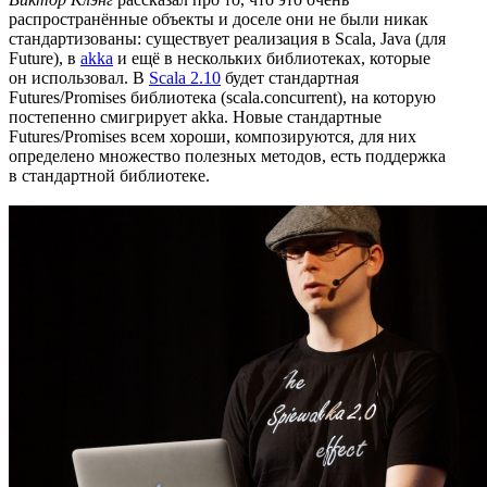
распространённые объекты и доселе они не были никак
стандартизованы: существует реализация в Scala, Java (для
Future), в
akka
и ещё в нескольких библиотеках, которые
он использовал. В
Scala 2.10
будет стандартная
Futures/Promises библиотека (scala.concurrent), на которую
постепенно смигрирует akka. Новые стандартные
Futures/Promises всем хороши, композируются, для них
определено множество полезных методов, есть поддержка
в стандартной библиотеке.