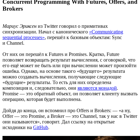
Concurrent Programming With Futures, Offers, and
Brokers
Мариус Эриксен
из Twitter говорил о примитивах
синхронизации. Начал с канонического
«Communicating
sequential processes»
, перешёл к базовым объектам: Sync
и Channel.
От них он перешёл к Futures и Promises. Кратко, Future
позволяет возвращать результат вычисления, с оговоркой, что
его ещё может не быть или при вычислении может произойти
ошибка. Однако, на основе такого «будущего» результата
можно создавать вычисления, получающие следующие
«будущие» результаты. То есть для них определена
композиция и, следовательно, они
являются монадой
.
Promise — это обратный объект, он позволяет клиенту вызвать
операцию, которая будет выполнена.
Дойдя до конца, он вспомнил про Offers и Brokers: — «а ну,
Offer — это Promise, а Broker — это Channel, так у нас в Twitter
они называются», говорит. Дал ссылку на открытые
исходники на
GitHub
.