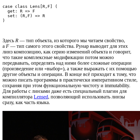
case class Lens[R,F] (

  get: R => F

  set: (R,F) => R

)
Здесь
R
— тип объекта, из которого мы читаем свойство,
а
F
— тип самого этого свойства. Рунар выводит для этих
линз композицию, как серию изменений объекта и говорит,
что такие комплексные модификации потом можно
передвавать, определять над ними более сложные операции
(произведение или «выбор»), а также выражать с их помощью
другие объекты и операции. В конце всё приходит к тому, что
можно писать программы в практически императивном стиле,
сохраняя при этом функциональную чистоту и immutability.
Для работы с линзами даже есть специальный плагин для
компиллятора
Lensed
, позволяющий использовать линзы
сразу, как часть языка.