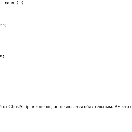
t count) {

rn;

n;

т GhostScript в консоль, он не является обязательным. Вместо о