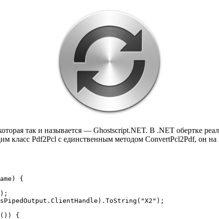
 которая так и называется — Ghostscript.NET. В .NET обертке ре
дим класс Pdf2Pcl с единственным методом ConvertPcl2Pdf, он н
ame) {

);

sPipedOutput.ClientHandle).ToString("X2");

()) {
