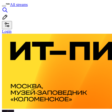
All streams
Login