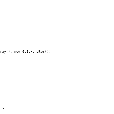
ray(), new GsIoHandler());

 }
