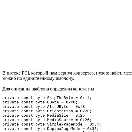
В потоке PCl, который нам вернул конвертер, нужно найти мес
можно по единственному шаблону.
Для описания шаблона определим константы:
private const byte SkipTheByte = 0xff;

private const byte UByte = 0xc0;

private const byte AttrUByte = 0xf8;

private const byte Orientation = 0x28;

private const byte MediaSize = 0x25;

private const byte MediaSource = 0x26;

private const byte SimplexPageMode = 0x34;

private const byte DuplexPageMode = 0x35;
