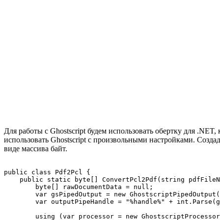
Для работы с Ghostscript будем использовать обертку для .NET,
использовать Ghostscript с произвольными настройками. Созда
виде массива байт.
public class Pdf2Pcl {

    public static byte[] ConvertPcl2Pdf(string pdfFileN
        byte[] rawDocumentData = null;

        var gsPipedOutput = new GhostscriptPipedOutput(
        var outputPipeHandle = "%handle%" + int.Parse(g
        using (var processor = new GhostscriptProcessor