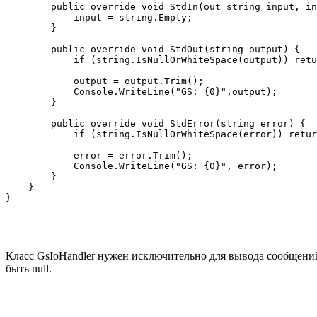
        public override void StdIn(out string input, in
            input = string.Empty;

        }

        public override void StdOut(string output) {

            if (string.IsNullOrWhiteSpace(output)) retu
            output = output.Trim();

            Console.WriteLine("GS: {0}",output);

        }

        public override void StdError(string error) {

            if (string.IsNullOrWhiteSpace(error)) retur
            error = error.Trim();

            Console.WriteLine("GS: {0}", error);

        }

    }

Класс GsIoHandler нужен исключительно для вывода сообщений о
быть null.