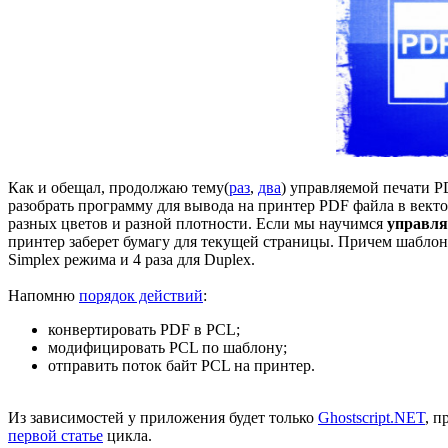
Как и обещал, продолжаю тему(
раз
,
два
) управляемой печати P
разобрать программу для вывода на принтер PDF файла в векто
разных цветов и разной плотности. Если мы научимся
управля
принтер заберет бумагу для текущей страницы. Причем шаблон 
Simplex режима и 4 раза для Duplex.
Напомню
порядок действий
:
конвертировать PDF в PCL;
модифицировать PCL по шаблону;
отправить поток байт PCL на принтер.
Из зависимостей у приложения будет только
Ghostscript.NET
, п
первой статье
цикла.