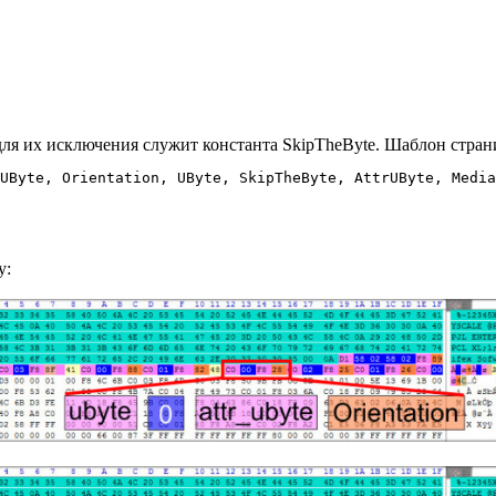
для их исключения служит константа SkipTheByte. Шаблон стран
у: