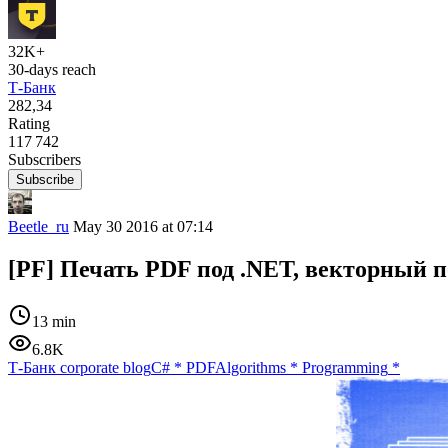
32K+
30-days reach
Т-Банк
282,34
Rating
117 742
Subscribers
Subscribe
Beetle_ru
May 30 2016 at 07:14
[PF] Печать PDF под .NET, векторный п
13 min
6.8K
Т-Банк corporate blog
C#
*
PDF
Algorithms
*
Programming
*