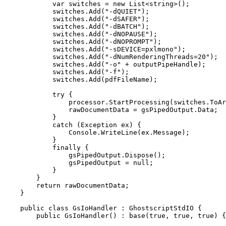
            var switches = new List<string>();

            switches.Add("-dQUIET");

            switches.Add("-dSAFER");

            switches.Add("-dBATCH");

            switches.Add("-dNOPAUSE");

            switches.Add("-dNOPROMPT");

            switches.Add("-sDEVICE=pxlmono");

            switches.Add("-dNumRenderingThreads=20");

            switches.Add("-o" + outputPipeHandle);

            switches.Add("-f");

            switches.Add(pdfFileName);

            try {

                processor.StartProcessing(switches.ToAr
                rawDocumentData = gsPipedOutput.Data;

            }

            catch (Exception ex) {

                Console.WriteLine(ex.Message);

            }

            finally {

                gsPipedOutput.Dispose();

                gsPipedOutput = null;

            }

        }

        return rawDocumentData;

    }

    public class GsIoHandler : GhostscriptStdIO {

        public GsIoHandler() : base(true, true, true) {