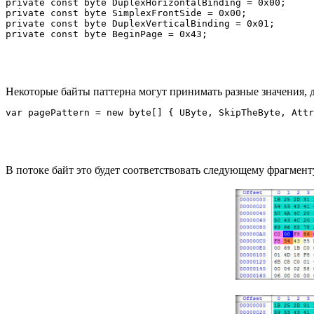
private const byte DuplexHorizontalBinding = 0x00;

private const byte SimplexFrontSide = 0x00;

private const byte DuplexVerticalBinding = 0x01;

Некоторые байты паттерна могут принимать разные значения, 
В потоке байт это будет соответствовать следующему фрагмент