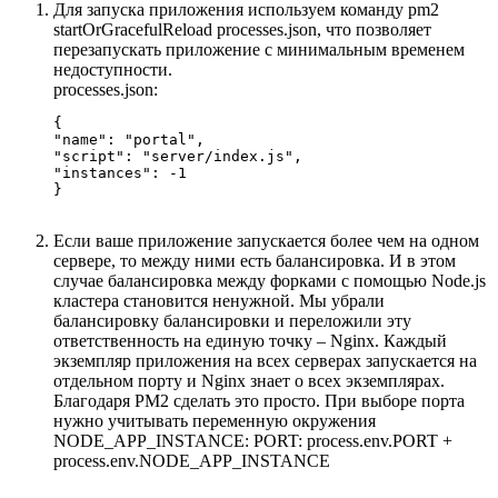
Для запуска приложения используем команду pm2
startOrGracefulReload processes.json, что позволяет
перезапускать приложение с минимальным временем
недоступности.
processes.json:
{

"name": "portal",

"script": "server/index.js",

"instances": -1

}
Если ваше приложение запускается более чем на одном
сервере, то между ними есть балансировка. И в этом
случае балансировка между форками с помощью Node.js
кластера становится ненужной. Мы убрали
балансировку балансировки и переложили эту
ответственность на единую точку – Nginx. Каждый
экземпляр приложения на всех серверах запускается на
отдельном порту и Nginx знает о всех экземплярах.
Благодаря PM2 сделать это просто. При выборе порта
нужно учитывать переменную окружения
NODE_APP_INSTANCE: PORT: process.env.PORT +
process.env.NODE_APP_INSTANCE