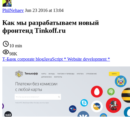
PhilNehaev
Jun 23 2016 at 13:04
Как мы разрабатываем новый
фронтенд Tinkoff.ru
10 min
98K
Т-Банк corporate blog
JavaScript
*
Website development
*