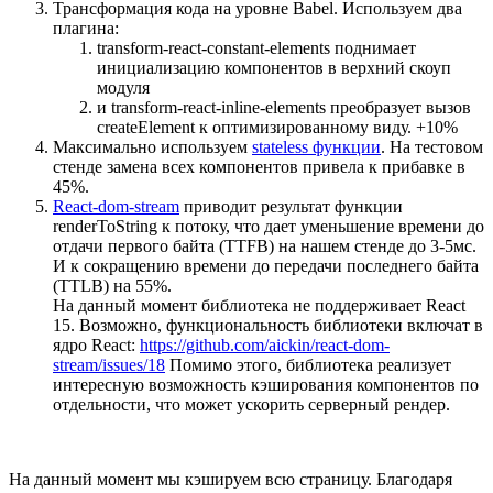
Трансформация кода на уровне Babel. Используем два
плагина:
transform-react-constant-elements поднимает
инициализацию компонентов в верхний скоуп
модуля
и transform-react-inline-elements преобразует вызов
createElement к оптимизированному виду. +10%
Максимально используем
stateless функции
. На тестовом
стенде замена всех компонентов привела к прибавке в
45%.
React-dom-stream
приводит результат функции
renderToString к потоку, что дает уменьшение времени до
отдачи первого байта (TTFB) на нашем стенде до 3-5мс.
И к сокращению времени до передачи последнего байта
(TTLB) на 55%.
На данный момент библиотека не поддерживает React
15. Возможно, функциональность библиотеки включат в
ядро React:
https://github.com/aickin/react-dom-
stream/issues/18
Помимо этого, библиотека реализует
интересную возможность кэширования компонентов по
отдельности, что может ускорить серверный рендер.
На данный момент мы кэшируем всю страницу. Благодаря