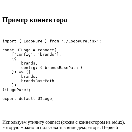
Пример коннектора
import { LogoPure } from './LogoPure.jsx';

const UILogo = connect(

    ['config', 'brands'],

    ({

        brands,

        config: { brandsBasePath }

    }) => ({

        brands,

        brandsBasePath

    })

)(LogoPure);

export default UILogo;
Используем утилиту connect (схожа с коннектором из redux),
которую можно использовать в виде декоратора. Первый