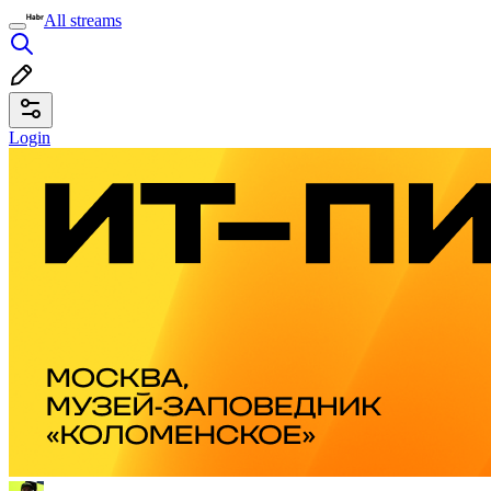
All streams
Login