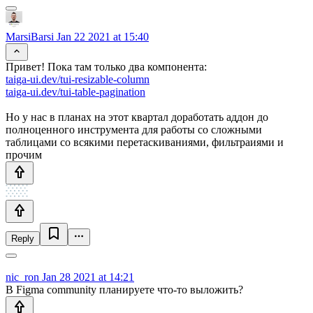
MarsiBarsi
Jan 22 2021 at 15:40
Привет! Пока там только два компонента:
taiga-ui.dev/tui-resizable-column
taiga-ui.dev/tui-table-pagination
Но у нас в планах на этот квартал доработать аддон до
полноценного инструмента для работы со сложными
таблицами со всякими перетаскиваниями, фильтраиями и
прочим
Reply
nic_ron
Jan 28 2021 at 14:21
В Figma community планируете что-то выложить?