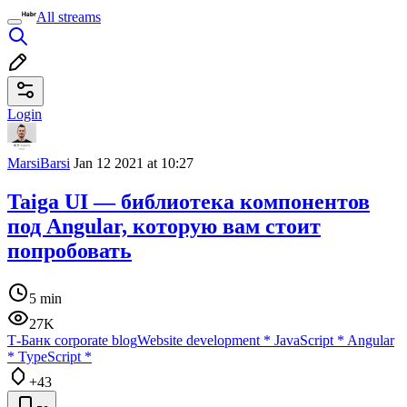
All streams
Login
MarsiBarsi
Jan 12 2021 at 10:27
Taiga UI — библиотека компонентов
под Angular, которую вам стоит
попробовать
5 min
27K
Т-Банк corporate blog
Website development
*
JavaScript
*
Angular
*
TypeScript
*
+43