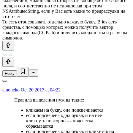
выделением, можно слова отобразить вообще без текстового
поля, и соответственно не использовав при этом
NSAttributedString, если у Вас есть какие то предрассудки на
этот счет.
То есть отрисовывать отдельно каждую букву. В ios есть
средства, с помощью которых можно получить вектор
каждого символа(CGPath) и получить координаты и размеры
символов.
Reply
ainoneko
Oct 20 2017 at 04:22
Правила выделения нужны такие:
кликаем на букву, она подсвечивается
если подсвечена одна буква, и на нее
кликнуть повторно — подсветка
сбрасывается
если подсвечена одна буква, и кликнуть на