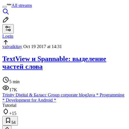
All streams
Login
vaivaikitay
Oct 19 2017 at 14:31
TextView и Spannable: выделение
частей слова
5 min
17K
Trinity Digital & Баласс Group corporate blog
Java
*
Programming
*
Development for Android
*
Tutorial
+15
54