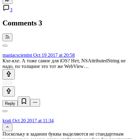
3
Comments
3
maniacscientist
Oct 19 2017 at 20:58
Кхе-кхе. А тоже самое для iOS? Нет, NSAttributedString не
надо, по толщине это тот же WebView…
Reply
krati
Oct 20 2017 at 11:34
Поскольку в задании буквы выделяются не стандартным