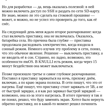
Но для разработки — да, вещь оказалась полезной: в ней
можно включить доступ по SSH и раздать по сети SD-карту.
Не знаю, можно ли это сделать на стоковой прошивке —
может, и можно, но не успел это проверить до того, как её
снёс.
На следующий день меня ждало второе разочарование: когда
стал включать приставку, она не включалась. Оказалось,
батарейка села. Но причина была глубже — приставка
продолжала расходовать электричество, когда входила в
сонный режим. Немного изучив эту проблему в сети, понял,
что это обычное явление. Решение — выключать приставку, а
не вводить её в сон. Странно, но ладно, возможно, это
особенности muOS. В KNULLI есть режим, когда через 15
минут бездействия она может выключаться.
Позже произошло третье и самое глубокое разочарование.
Поставил я приставку заряжаться на ночь, прихожу днём,
включаю, а по краю экрана полоска. В сети пишут, что это от
нагрева. Ещё пишут, что приставку стоит заряжать от 5В, а не
от быстрой зарядки, а я как раз заряжал быстрой зарядкой —
возможно, она из-за этого нагрелась. В итоге причину я так и
не понял, решил, что буду заменять экран. Хотел было вернуть
обратно приставку, но в какой-то момент решил починить