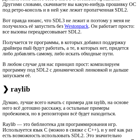
Другими словами, скачиваете вы какую-нибудь прошивку ОС
под ретро-консоль и в ней уже лежит пропатченная SDL2.
Вот правда нюанс, что SDL3 не лежит и поэтому у меня не
получилось её запустить без
Westonpack
. Он работает просто:
все вызовы переадресовывает SDL2.
Получается те программы, в которых добавил поддержку
драйвера mali будут работать, а те, в которых нет, придется
либо добавлять самому, либо искать обходные пути.
В любом случае для нас принцип прост: компилируем
программу под SDL2 с динамической линковкой и дальше
запускаем её.
❯ raylib
Думаю, лучше всего начать с примера для raylib, на основе
него всё дотошно расскажу, а остальные примеры
пробежимся, но в репозитории всё будет находиться.
Raylib — это библиотека для программирования игр.
Используется язык С (можно в связке с C++), и у неё как раз
есть возможность использовать SDL2. Это значительно