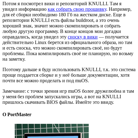
Потом я посмотрел вики и репозиторий KNULLI. Там я
увидел информацию
как собрать свою прошивку
. Например,
для её сборки необходимо 180 Гб на жестком диске. Еще в
репозитории KNULLI есть файлы buildroot, а это очень
хороший знак, значит можно скомпилировать и собрать
любую другую программу. В конце концов мои догадки
оправдались, когда увидел эту
сноску в вики
— получается
действительно Linux берется из официального образа, но там
и есть сноска, что можно скомпилировать своё, но будут
проблемы. Пока компилировать своё не планирую, но возьму
на заметку.
Поэтому дальше я буду использовать KNULLI, т.к. это система
проще поддается сборке и у неё больше документации, хотя
почти все можно проделать и под muOS.
Замечание: с точки зрения игр muOS более дружелюбна и там
у меня без проблем запускались игры, а вот на KNULLI
пришлось скачивать BIOS файлы. Имейте это ввиду.
О PortMaster