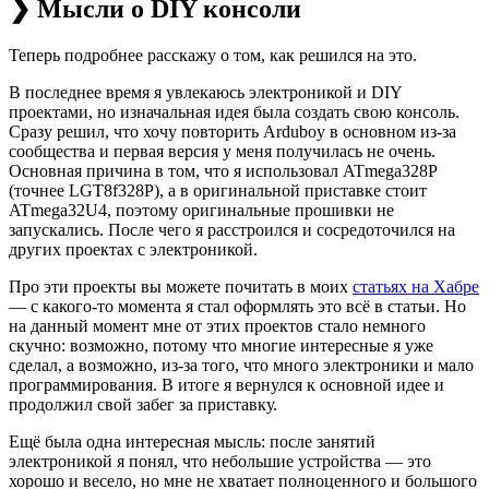
❯ Мысли о DIY консоли
Теперь подробнее расскажу о том, как решился на это.
В последнее время я увлекаюсь электроникой и DIY
проектами, но изначальная идея была создать свою консоль.
Сразу решил, что хочу повторить Arduboy в основном из-за
сообщества и первая версия у меня получилась не очень.
Основная причина в том, что я использовал ATmega328P
(точнее LGT8f328P), а в оригинальной приставке стоит
ATmega32U4, поэтому оригинальные прошивки не
запускались. После чего я расстроился и сосредоточился на
других проектах с электроникой.
Про эти проекты вы можете почитать в моих
статьях на Хабре
— с какого-то момента я стал оформлять это всё в статьи. Но
на данный момент мне от этих проектов стало немного
скучно: возможно, потому что многие интересные я уже
сделал, а возможно, из-за того, что много электроники и мало
программирования. В итоге я вернулся к основной идее и
продолжил свой забег за приставку.
Ещё была одна интересная мысль: после занятий
электроникой я понял, что небольшие устройства — это
хорошо и весело, но мне не хватает полноценного и большого