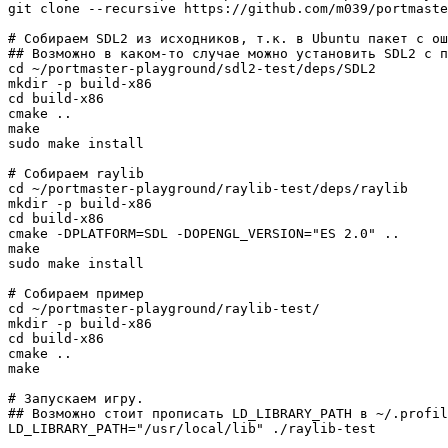
git clone --recursive https://github.com/m039/portmaste
# Собираем SDL2 из исходников, т.к. в Ubuntu пакет с ош
## Возможно в каком-то случае можно установить SDL2 с п
cd ~/portmaster-playground/sdl2-test/deps/SDL2

mkdir -p build-x86

cd build-x86

cmake ..

make

sudo make install

# Собираем raylib

cd ~/portmaster-playground/raylib-test/deps/raylib

mkdir -p build-x86

cd build-x86

cmake -DPLATFORM=SDL -DOPENGL_VERSION="ES 2.0" ..

make

sudo make install

# Собираем пример

cd ~/portmaster-playground/raylib-test/

mkdir -p build-x86

cd build-x86

cmake ..

make

# Запускаем игру. 

## Возможно стоит прописать LD_LIBRARY_PATH в ~/.profil
LD_LIBRARY_PATH="/usr/local/lib" ./raylib-test