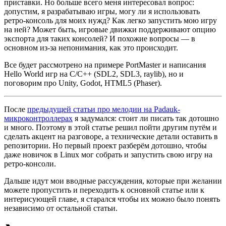
приставки. Но больше всего меня интересовал вопрос:
допустим, я разрабатываю игры, могу ли я использовать
ретро-консоль для моих нужд? Как легко запустить мою игру
на ней? Может быть, игровые движки поддерживают опцию
экспорта для таких консолей? И похожие вопросы — в
основном из-за непонимания, как это происходит.
Все будет рассмотрено на примере PortMaster и написания
Hello World игр на С/С++ (SDL2, SDL3, raylib), но и
поговорим про Unity, Godot, HTML5 (Phaser).
После
предыдущей статьи про мелодии на Padauk-
микроконтроллерах
я задумался: стоит ли писать так дотошно
и много. Поэтому в этой статье решил пойти другим путём и
сделать акцент на разговоре, а технические детали оставить в
репозитории. Но первый проект разберём дотошно, чтобы
даже новичок в Linux мог собрать и запустить свою игру на
ретро-консоли.
Дальше идут мои вводные рассуждения, которые при желании
можете пропустить и переходить к основной статье или к
интерисующей главе, я старался чтобы их можно было понять
независимо от остальной статьи.