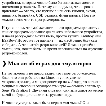
устройства, которым можно было бы заниматься долго и
постоянно развивать. Поэтому я и подумал, что игровая
приставка — это то, что нужно: в ней есть кнопки, экран,
пищалка, батарейка, USB-отладка, флеш-память. Под это
можно вечно что-то программировать.
И тут я понял, что моё желание — это программирование, а
точнее программирование для такого небольшого устройства,
и начал рассуждать: может быть, просто купить Arduboy или
ESPBoy? Но это не тот вариант — их я всё равно буду сам
собирать. А что насчёт ретро-консолей? И так я пришёл к
мысли, что, может быть, на время переключиться на изучение
ретро-консолей.
❯ Мысли об играх для эмуляторов
На тот момент я не представлял, что такое ретро-консоли.
Знал, что они работают на Linux, и у них уже не
микроконтроллер, а микропроцессор на 4–8 ядер, то есть они
мощные и способны эмулировать игры — обычно вплоть до
Sony PlayStation 1. Другими словами, они запускают эмулятор
какой-нибудь приставки и загружают игру.
И можете угадать, какая была первая моя мысль? Она