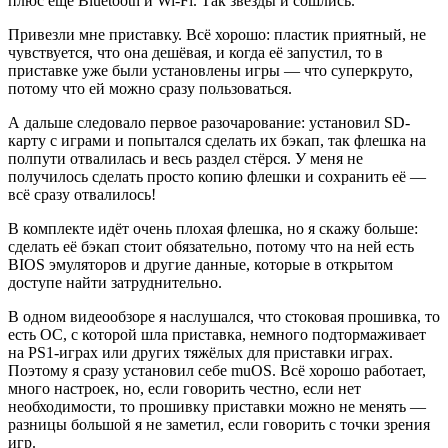
плюс ещё Bluetooth и Wi-Fi. Так звёзды и сошлись.
Привезли мне приставку. Всё хорошо: пластик приятный, не
чувствуется, что она дешёвая, и когда её запустил, то в
приставке уже были установлены игры — что суперкруто,
потому что ей можно сразу пользоваться.
А дальше следовало первое разочарование: установил SD-
карту с играми и попытался сделать их бэкап, так флешка на
полпути отвалилась и весь раздел стёрся. У меня не
получилось сделать просто копию флешки и сохранить её —
всё сразу отвалилось!
В комплекте идёт очень плохая флешка, но я скажу больше:
сделать её бэкап стоит обязательно, потому что на ней есть
BIOS эмуляторов и другие данные, которые в открытом
доступе найти затруднительно.
В одном видеообзоре я наслушался, что стоковая прошивка, то
есть ОС, с которой шла приставка, немного подтормаживает
на PS1-играх или других тяжёлых для приставки играх.
Поэтому я сразу установил себе muOS. Всё хорошо работает,
много настроек, но, если говорить честно, если нет
необходимости, то прошивку приставки можно не менять —
разницы большой я не заметил, если говорить с точки зрения
игр.