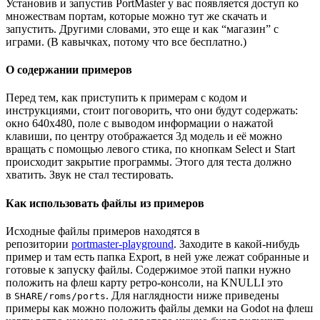
Установив и запустив PortMaster у вас появляется доступ ко
множествам портам, которые можно тут же скачать и
запустить. Другими словами, это еще и как “магазин” с
играми. (В кавычках, потому что все бесплатно.)
О содержании примеров
Перед тем, как приступить к примерам с кодом и
инструкциями, стоит поговорить, что они будут содержать:
окно 640x480, поле с выводом информации о нажатой
клавиши, по центру отображается 3д модель и её можно
вращать с помощью левого стика, по кнопкам Select и Start
происходит закрытие программы. Этого для теста должно
хватить. Звук не стал тестировать.
Как использовать файлы из примеров
Исходные файлы примеров находятся в
репозитории
portmaster-playground
. Заходите в какой-нибудь
пример и там есть папка Export, в ней уже лежат собранные и
готовые к запуску файлы. Содержимое этой папки нужно
положить на флеш карту ретро-консоли, на KNULLI это
в
. Для наглядности ниже приведены
SHARE/roms/ports
примеры как можно положить файлы демки на Godot на флеш