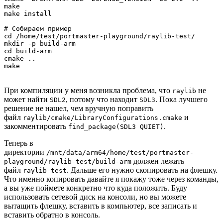
make

make install

# Собираем пример

cd /home/test/portmaster-playground/raylib-test/

mkdir -p build-arm

cd build-arm

cmake ..

make
При компиляции у меня возникла проблема, что
не
raylib
может найти
, потому что находит
. Пока лучшего
SDL2
SDL3
решение не нашел, чем вручную поправить
файл
и
raylib/cmake/LibraryConfigurations.cmake
закомментировать
.
find_package(SDL3 QUIET)
Теперь в
директории
/mnt/data/arm64/home/test/portmaster-
должен лежать
playground/raylib-test/build-arm
файл
. Дальше его нужно скопировать на флешку.
raylib-test
Что именно копировать давайте я покажу тоже через команды,
а вы уже поймете конкретно что куда положить. Буду
использовать сетевой диск на консоли, но вы можете
вытащить флешку, вставить в компьютер, все записать и
вставить обратно в консоль.