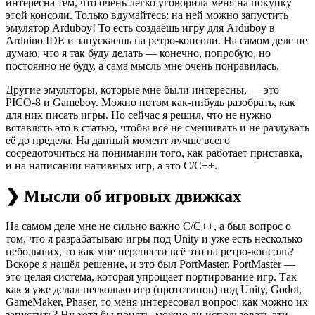
интересна тем, что очень легко уговорила меня на покупку
этой консоли. Только вдумайтесь: на ней можно запустить
эмулятор Arduboy! То есть создаёшь игру для Arduboy в
Arduino IDE и запускаешь на ретро-консоли. На самом деле не
думаю, что я так буду делать — конечно, попробую, но
постоянно не буду, а сама мысль мне очень понравилась.
Другие эмуляторы, которые мне были интересны, — это
PICO-8 и Gameboy. Можно потом как-нибудь разобрать, как
для них писать игры. Но сейчас я решил, что не нужно
вставлять это в статью, чтобы всё не смешивать и не раздувать
её до предела. На данный момент лучше всего
сосредоточиться на понимании того, как работает приставка,
и на написании нативных игр, а это C/C++.
❯ Мысли об игровых движках
На самом деле мне не сильно важно C/C++, а был вопрос о
том, что я разрабатываю игры под Unity и уже есть несколько
небольших, то как мне перенести всё это на ретро-консоль?
Вскоре я нашёл решение, и это был PortMaster. PortMaster —
это целая система, которая упрощает портирование игр. Так
как я уже делал несколько игр (прототипов) под Unity, Godot,
GameMaker, Phaser, то меня интересовал вопрос: как можно их
запустить? Ну хотя бы понять, можно ли использовать эти