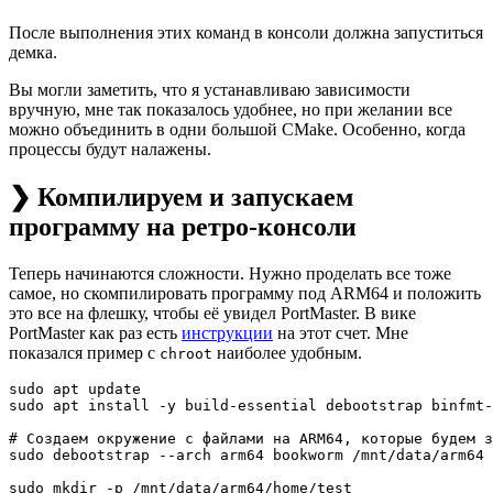
После выполнения этих команд в консоли должна запуститься
демка.
Вы могли заметить, что я устанавливаю зависимости
вручную, мне так показалось удобнее, но при желании все
можно объединить в одни большой CMake. Особенно, когда
процессы будут налажены.
❯ Компилируем и запускаем
программу на ретро-консоли
Теперь начинаются сложности. Нужно проделать все тоже
самое, но скомпилировать программу под ARM64 и положить
это все на флешку, чтобы её увидел PortMaster. В вике
PortMaster как раз есть
инструкции
на этот счет. Мне
показался пример с
наиболее удобным.
chroot
sudo apt update

sudo apt install -y build-essential debootstrap binfmt-
# Создаем окружение с файлами на ARM64, которые будем з
sudo debootstrap --arch arm64 bookworm /mnt/data/arm64 
sudo mkdir -p /mnt/data/arm64/home/test
