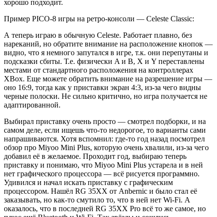
хорошо подходит.
Пример PICO-8 игры на ретро-консоли — Celeste Classic:
А теперь играю в обычную Celeste. Работает плавно, без
нареканий, но обратите внимание на расположение кнопок —
видно, что я немного запутался в игре, т.к. они перепутаны и
подсказки сбиты. Т.е. физически A и B, X и Y переставлены
местами от стандартного расположения на контроллерах
XBox. Еще можете обратить внимание на разрешение игры —
оно 16:9, тогда как у приставки экран 4:3, из-за чего видны
черные полоски. Не сильно критично, но игра получается не
адаптированной.
Выбирал приставку очень просто — смотрел подборки, и на
самом деле, если ищешь что-то недорогое, то варианты сами
напрашиваются. Хотя вспомнил: где-то год назад посмотрел
обзор про Miyoo Mini Plus, которую очень хвалили, из-за чего
добавил её в желаемое. Проходит год, выбираю теперь
приставку и понимаю, что Miyoo Mini Plus устарела и в ней
нет графического процессора — всё рисуется программно.
Удивился и начал искать приставку с графическим
процессором. Нашёл RG 35XX от Anbernic и было стал её
заказывать, но как-то смутило то, что в ней нет Wi-Fi. А
оказалось, что в последней RG 35XX Pro всё то же самое, но