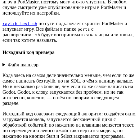
игру в PortMaster, поэтому могу что-то упустить. В любом
случае смотрите уже опубликованные игры в PortMaster и
используйте их настройки.
по сути подключает скрипты PortMaster и
raylib-test.sh
запускает игру. Все файлы в папке
с
ports
расширением
будут восприниматься как игры или rom-ы,
.sh
если так хотите называть.
Исходный код примера
Файл main.cpp
Кода здесь на самом деле значительно меньше, чем если то же
самое написать без raylib, но на SDL, о чём я напишу дальше.
Но в несколько раз больше, чем если то же самое написать на
Godot. Godot, к слову, запускается без проблем, но не так
интересно, конечно, — о нём поговорим в следующем
разделе.
Исходный код содержит следующий алгоритм: создаётся окно,
загружается модель, запускается бесконечный цикл с
обработкой событий; по нажатию на клавиши меняется текст,
по перемещению левого джойстика вертится модель, по
нажатию на кнопки Start и Select закрывается программа.