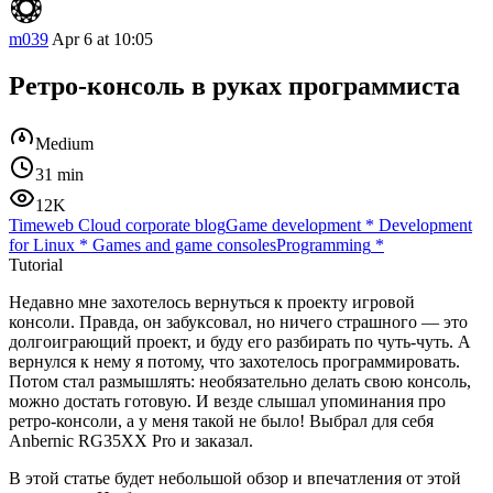
m039
Apr 6 at 10:05
Ретро-консоль в руках программиста
Medium
31 min
12K
Timeweb Cloud corporate blog
Game development
*
Development
for Linux
*
Games and game consoles
Programming
*
Tutorial
Недавно мне захотелось вернуться к проекту игровой
консоли. Правда, он забуксовал, но ничего страшного — это
долгоиграющий проект, и буду его разбирать по чуть-чуть. А
вернулся к нему я потому, что захотелось программировать.
Потом стал размышлять: необязательно делать свою консоль,
можно достать готовую. И везде слышал упоминания про
ретро-консоли, а у меня такой не было! Выбрал для себя
Anbernic RG35XX Pro и заказал.
В этой статье будет небольшой обзор и впечатления от этой