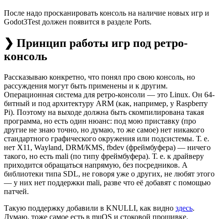
После надо просканировать консоль на наличие новых игр и
Godot3Test должен появится в разделе Ports.
❯ Принцип работы игр под ретро-
консоль
Рассказываю конкретно, что понял про свою консоль, но
рассуждения могут быть применены и к другим.
Операционная система для ретро-консоли — это Linux. Он 64-
битный и под архитектуру ARM (как, например, у Raspberry
Pi). Поэтому на выходе должна быть скомпилирована такая
программа, но есть один нюанс: под мою приставку (про
другие не знаю точно, но думаю, то же самое) нет никакого
стандартного графического окружения или подсистемы. Т. е.
нет X11, Wayland, DRM/KMS, fbdev (фреймбуфера) — ничего
такого, но есть mali (по типу фреймбуфера). Т. е. к драйверу
приходится обращаться напрямую, без посредников. А
библиотеки типа SDL, не говоря уже о других, не любят этого
— у них нет поддержки mali, разве что её добавят с помощью
патчей.
Такую поддержку добавили в KNULLI, как видно
здесь
.
Думаю, тоже самое есть в muOS и стоковой прошивке.