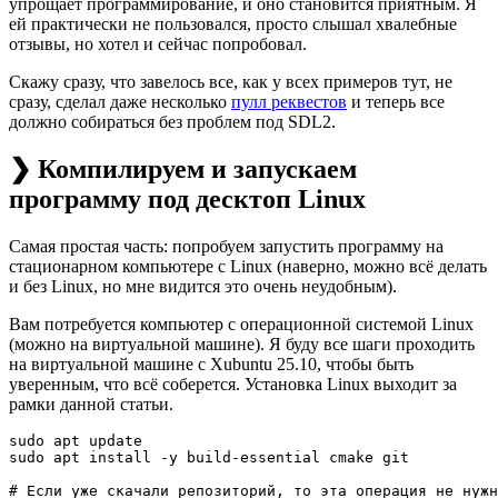
упрощает программирование, и оно становится приятным. Я
ей практически не пользовался, просто слышал хвалебные
отзывы, но хотел и сейчас попробовал.
Скажу сразу, что завелось все, как у всех примеров тут, не
сразу, сделал даже несколько
пулл реквестов
и теперь все
должно собираться без проблем под SDL2.
❯ Компилируем и запускаем
программу под десктоп Linux
Самая простая часть: попробуем запустить программу на
стационарном компьютере с Linux (наверно, можно всё делать
и без Linux, но мне видится это очень неудобным).
Вам потребуется компьютер с операционной системой Linux
(можно на виртуальной машине). Я буду все шаги проходить
на виртуальной машине с Xubuntu 25.10, чтобы быть
уверенным, что всё соберется. Установка Linux выходит за
рамки данной статьи.
sudo apt update

sudo apt install -y build-essential cmake git

# Если уже скачали репозиторий, то эта операция не нужн