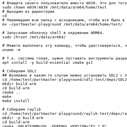
# Впишите своего пользователя вместо m039. Это для того
sudo chown m039:m039 /mnt/data/arm64/home/test

# Выходим из директории

cd

# Перемещаем всю папку с исходниками, чтобы все было в 
mv ~/portmaster-playground /mnt/data/arm64/home/test/

# Запускаем оболочку shell в окружении ARM64.

sudo chroot /mnt/data/arm64/

# Можете выполнить эту команду, чтобы удостовериться, ч
uname -m

# Т.к. система голая, нужно поставить инструменты разра
apt install -y build-essential cmake git

# Собираем SDL2

## Возможно в каком-то случае можно установить SDL2 с п
cd /home/test/portmaster-playground/sdl2-test/deps/SDL2
mkdir build-arm

cd build-arm

cmake ..

make

make install

# Собираем raylib

cd /home/test/portmaster-playground/raylib-test/deps/ra
mkdir -p build-arm

cd build-arm

cmake -DPLATFORM=SDL -DOPENGL_VERSION="ES 2.0" ..
