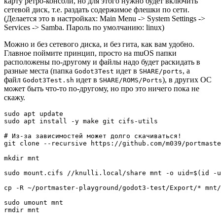
карту ретро-консоли, но для этого нужно будет включить
сетевой диск, т.е. раздать содержимое флешки по сети.
(Делается это в настройках: Main Menu -> System Settings ->
Services -> Samba. Пароль по умолчанию: linux)
Можно и без сетевого диска, и без гита, как вам удобно.
Главное поймите принцип, просто на muOS папки
расположены по-другому и файлы надо будет раскидать в
разные места (папка
идет в
, а
Godot3Test
SHARE/ports
файл
идет в
), в других ОС
Godot3Test.sh
SHARE/ROMS/Ports
может быть что-то по-другому, но про это ничего пока не
скажу.
sudo apt update

sudo apt install -y make git cifs-utils

# Из-за зависимостей может долго скачиваться!

git clone --recursive https://github.com/m039/portmaste
mkdir mnt

sudo mount.cifs //knulli.local/share mnt -o uid=$(id -u
cp -R ~/portmaster-playground/godot3-test/Export/* mnt/
sudo umount mnt

rmdir mnt