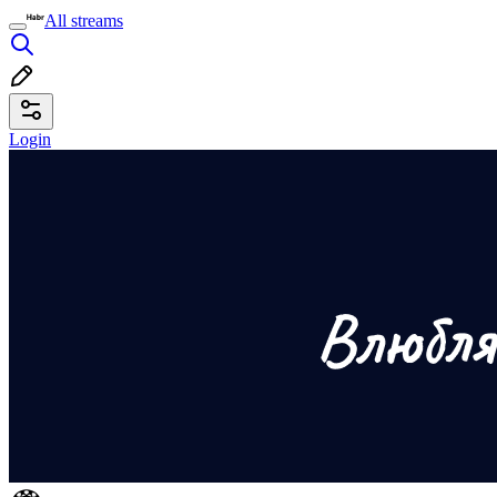
All streams
Login