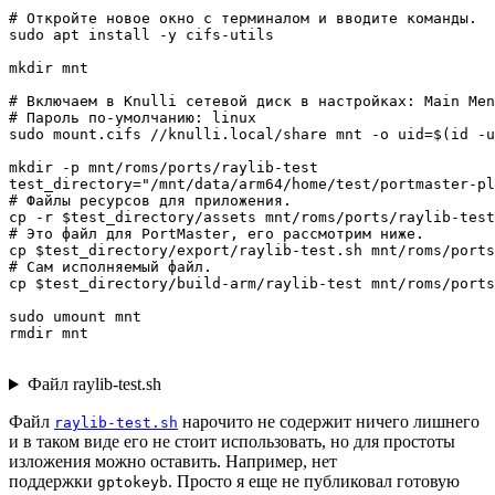
# Откройте новое окно с терминалом и вводите команды.

sudo apt install -y cifs-utils

mkdir mnt

# Включаем в Knulli сетевой диск в настройках: Main Men
# Пароль по-умолчанию: linux

sudo mount.cifs //knulli.local/share mnt -o uid=$(id -u
mkdir -p mnt/roms/ports/raylib-test

test_directory="/mnt/data/arm64/home/test/portmaster-pl
# Файлы ресурсов для приложения.

cp -r $test_directory/assets mnt/roms/ports/raylib-test
# Это файл для PortMaster, его рассмотрим ниже.

cp $test_directory/export/raylib-test.sh mnt/roms/ports

# Сам исполняемый файл.

cp $test_directory/build-arm/raylib-test mnt/roms/ports
sudo umount mnt

rmdir mnt
Файл raylib-test.sh
Файл
нарочито не содержит ничего лишнего
raylib-test.sh
и в таком виде его не стоит использовать, но для простоты
изложения можно оставить. Например, нет
поддержки
. Просто я еще не публиковал готовую
gptokeyb