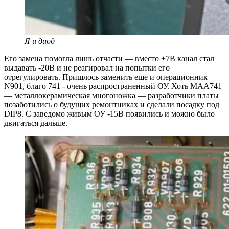
Я и диод
Его замена помогла лишь отчасти — вместо +7В канал стал
выдавать -20В и не реагировал на попытки его
отрегулировать. Пришлось заменить еще и операционник
N901, благо 741 - очень распространенный ОУ. Хоть МАА741
— металлокерамическая многоножка — разработчики платы
позаботились о будущих ремонтниках и сделали посадку под
DIP8. С заведомо живым ОУ -15В появились и можно было
двигаться дальше.