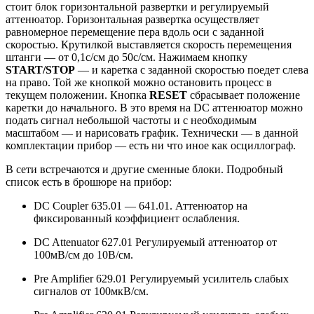
стоит блок горизонтальной развертки и регулируемый
аттенюатор. Горизонтальная развертка осуществляет
равномерное перемещение пера вдоль оси с заданной
скоростью. Крутилкой выставляется скорость перемещения
штанги — от 0,1с/см до 50с/см. Нажимаем кнопку
START/STOP
— и каретка с заданной скоростью поедет слева
на право. Той же кнопкой можно остановить процесс в
текущем положении. Кнопка
RESET
сбрасывает положение
каретки до начального. В это время на DC аттенюатор можно
подать сигнал небольшой частоты и с необходимым
масштабом — и нарисовать график. Технически — в данной
комплектации прибор — есть ни что иное как осциллограф.
В сети встречаются и другие сменные блоки. Подробный
список есть в брошюре на прибор:
DC Coupler 635.01 — 641.01. Аттенюатор на
фиксированный коэффициент ослабления.
DC Attenuator 627.01 Регулируемый аттенюатор от
100мВ/см до 10В/см.
Pre Amplifier 629.01 Регулируемый усилитель слабых
сигналов от 100мкВ/см.