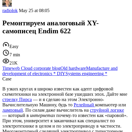
radiolok
May 25 at 08:05
Ремонтируем аналоговый XY-
самописец Endim 622
Easy
7 min
21K
Timeweb Cloud corporate blog
Old hardware
Manufacture and
development of electronics
*
DIY
Systems engineering
*
Case
В узких кругах я широко известен как адепт цифровой
схемотехники на электронной базе ушедших эпох. Дайте мне
стрелку Пирса
— и я сделаю на этом Электронно-
Вычислительную Машину, будь то
Релейный
компьютер или
ламповый
. По силам даже вычислитель на
струйной логике
— который в
интернетах
почему-то известен как «паровой».
При этом, университет я заканчивал как специалист по
электротехнике в целом и по электроприводу в частности.
Многоконтурный следящий электропривод с тиристорным