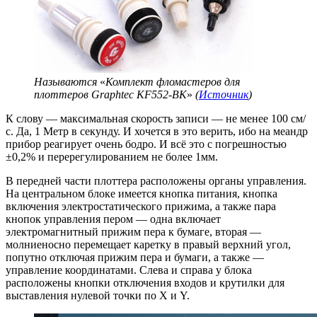
Называются
«
Комплект фломастеров для
плоттеров Graphtec KF552-BK
»
(
Источник
)
К слову — максимальная скорость записи — не менее 100 см/
с. Да, 1 Метр в секунду. И хочется в это верить, ибо на меандр
прибор реагирует очень бодро. И всё это с погрешностью
±0,2% и перерегулированием не более 1мм.
В передней части плоттера расположены органы управления.
На центральном блоке имеется кнопка питания, кнопка
включения электростатического прижима, а также пара
кнопок управления пером — одна включает
электромагнитный прижим пера к бумаге, вторая —
молниеносно перемещает каретку в правый верхний угол,
попутно отключая прижим пера и бумаги, а также —
управление координатами. Слева и справа у блока
расположены кнопки отключения входов и крутилки для
выставления нулевой точки по X и Y.