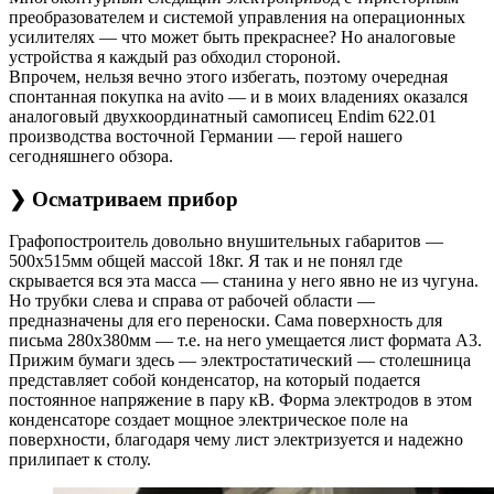
преобразователем и системой управления на операционных
усилителях — что может быть прекраснее? Но аналоговые
устройства я каждый раз обходил стороной.
Впрочем, нельзя вечно этого избегать, поэтому очередная
спонтанная покупка на avito — и в моих владениях оказался
аналоговый двухкоординатный самописец Endim 622.01
производства восточной Германии — герой нашего
сегодняшнего обзора.
❯ Осматриваем прибор
Графопостроитель довольно внушительных габаритов —
500х515мм общей массой 18кг. Я так и не понял где
скрывается вся эта масса — станина у него явно не из чугуна.
Но трубки слева и справа от рабочей области —
предназначены для его переноски. Сама поверхность для
письма 280х380мм — т.е. на него умещается лист формата А3.
Прижим бумаги здесь — электростатический — столешница
представляет собой конденсатор, на который подается
постоянное напряжение в пару кВ. Форма электродов в этом
конденсаторе создает мощное электрическое поле на
поверхности, благодаря чему лист электризуется и надежно
прилипает к столу.