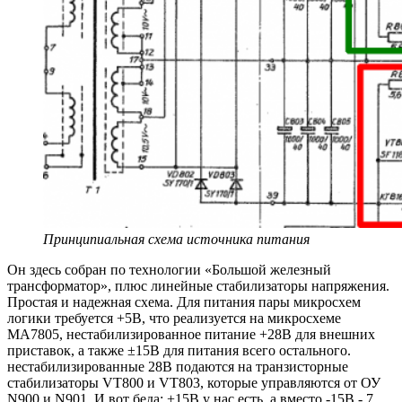
Принципиальная схема источника питания
Он здесь собран по технологии «Большой железный
трансформатор», плюс линейные стабилизаторы напряжения.
Простая и надежная схема. Для питания пары микросхем
логики требуется +5В, что реализуется на микросхеме
MA7805, нестабилизированное питание +28В для внешних
приставок, а также ±15В для питания всего остального.
нестабилизированные 28В подаются на транзисторные
стабилизаторы VT800 и VT803, которые управляются от ОУ
N900 и N901. И вот беда: +15В у нас есть, а вместо -15В - 7.