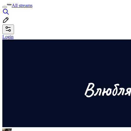
All streams
Login