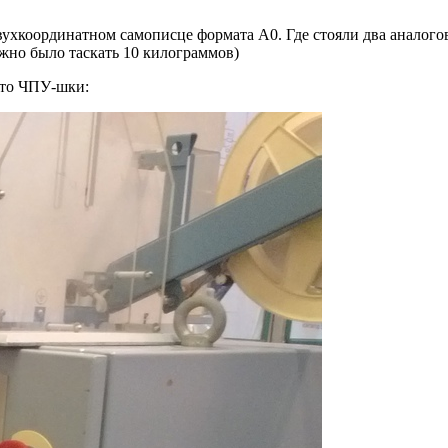
ухкоординатном самописце формата А0. Где стояли два аналого
жно было таскать 10 килограммов)
ото ЧПУ-шки: