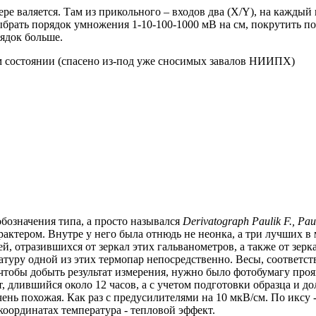
ре валяется. Там из прикольного – входов два (X/Y), на каждый 
ыбрать порядок умножения 1-10-100-1000 мВ на см, покрутить п
рядок больше.
м состоянии (спасено из-под уже сносимых завалов НИИПХ)
обозначения типа, а просто назывался
Derivatograph Paulik F., Paul
рактером. Внутре у него была отнюдь не неонка, а три лучших 
ей, отразившихся от зеркал этих гальванометров, а также от зер
туру одной из этих термопар непосредственно. Весы, соответстве
 чтобы добыть результат измерения, нужно было фотобумагу проя
т, длившийся около 12 часов, а с учетом подготовки образца и д
очень похожая. Как раз с предусилителями на 10 мкВ/см. По иксу 
оординатах температура - тепловой эффект.