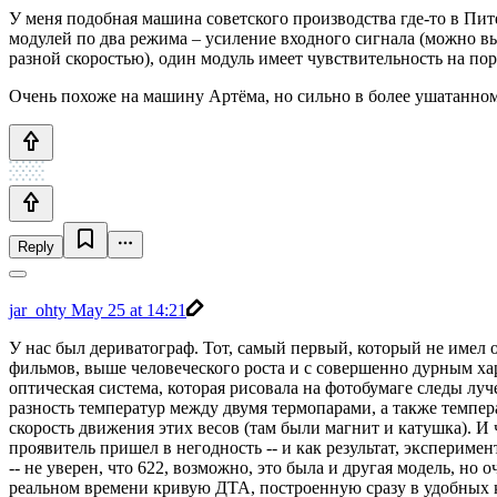
У меня подобная машина советского производства где-то в Пите
модулей по два режима – усиление входного сигнала (можно в
разной скоростью), один модуль имеет чувствительность на по
Очень похоже на машину Артёма, но сильно в более ушатанно
Reply
jar_ohty
May 25 at 14:21
У нас был дериватограф. Тот, самый первый, который не имел 
фильмов, выше человеческого роста и с совершенно дурным ха
оптическая система, которая рисовала на фотобумаге следы луч
разность температур между двумя термопарами, а также темпера
скорость движения этих весов (там были магнит и катушка). И
проявитель пришел в негодность -- и как результат, эксперимен
-- не уверен, что 622, возможно, это была и другая модель, но 
реальном времени кривую ДТА, построенную сразу в удобных к