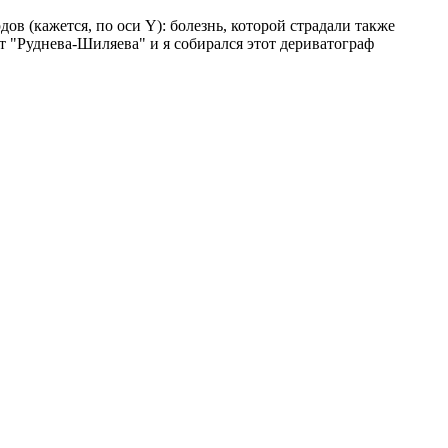
дов (кажется, по оси Y): болезнь, которой страдали также
т "Руднева-Шиляева" и я собирался этот дериватограф