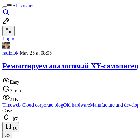
All streams
Login
radiolok
May 25 at 08:05
Ремонтируем аналоговый XY-самописец
Easy
7 min
21K
Timeweb Cloud corporate blog
Old hardware
Manufacture and develop
Case
+87
13