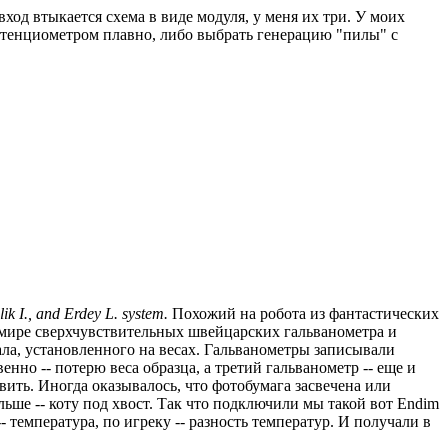
вход втыкается схема в виде модуля, у меня их три. У моих
отенциометром плавно, либо выбрать генерацию "пилы" с
ik I., and Erdey L. system.
Похожий на робота из фантастических
в мире сверхчувствительных швейцарских гальванометра и
кала, установленного на весах. Гальванометры записывали
нно -- потерю веса образца, а третий гальванометр -- еще и
вить. Иногда оказывалось, что фотобумага засвечена или
ольше -- коту под хвост. Так что подключили мы такой вот Endim
-- температура, по игреку -- разность температур. И получали в