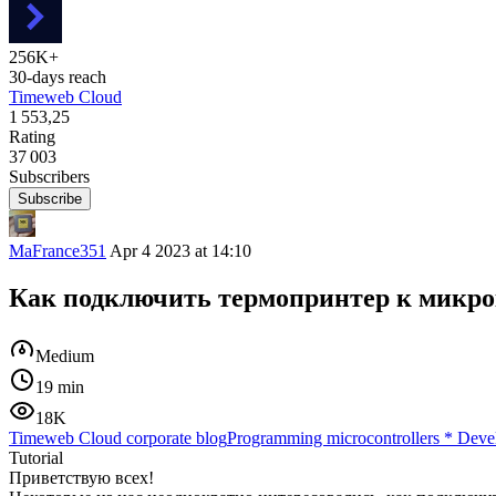
256K+
30-days reach
Timeweb Cloud
1 553,25
Rating
37 003
Subscribers
Subscribe
MaFrance351
Apr 4 2023 at 14:10
Как подключить термопринтер к микро
Medium
19 min
18K
Timeweb Cloud corporate blog
Programming microcontrollers
*
Devel
Tutorial
Приветствую всех!