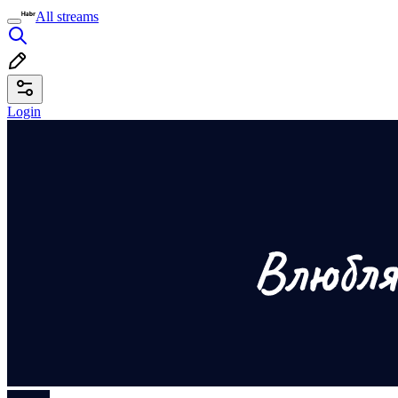
All streams
Login