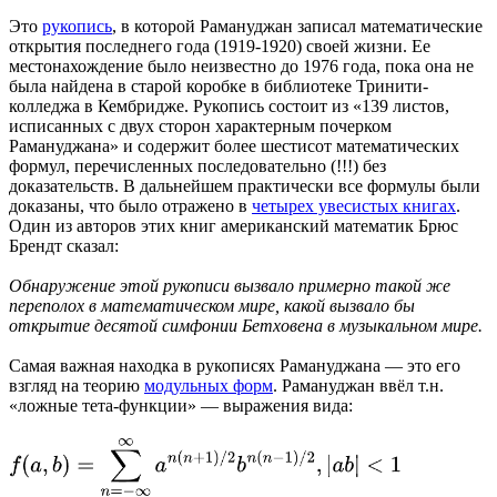
Это
рукопись
, в которой Рамануджан записал математические
открытия последнего года (1919-1920) своей жизни. Ее
местонахождение было неизвестно до 1976 года, пока она не
была найдена в старой коробке в библиотеке Тринити-
колледжа в Кембридже. Рукопись состоит из «139 листов,
исписанных с двух сторон характерным почерком
Рамануджана» и содержит более шестисот математических
формул, перечисленных последовательно (!!!) без
доказательств. В дальнейшем практически все формулы были
доказаны, что было отражено в
четырех увесистых книгах
.
Один из авторов этих книг американский математик Брюс
Брендт сказал:
Обнаружение этой рукописи вызвало примерно такой же
переполох в математическом мире, какой вызвало бы
открытие десятой симфонии Бетховена в музыкальном мире.
Самая важная находка в рукописях Рамануджана — это его
взгляд на теорию
модульных форм
. Рамануджан ввёл т.н.
«ложные тета-функции» — выражения вида: