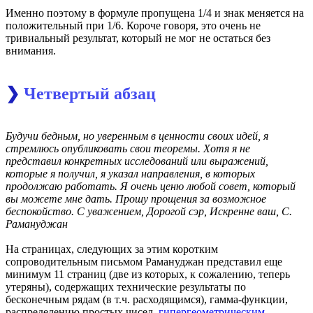
Именно поэтому в формуле пропущена 1/4 и знак меняется на
положительный при 1/6. Короче говоря, это очень не
тривиальный результат, который не мог не остаться без
внимания.
❯
Четвертый абзац
Будучи бедным, но уверенным в ценности своих идей, я
стремлюсь опубликовать свои теоремы. Хотя я не
представил конкретных исследований или выражений,
которые я получил, я указал направления, в которых
продолжаю работать. Я очень ценю любой совет, который
вы можете мне дать. Прошу прощения за возможное
беспокойство. С уважением, Дорогой сэр, Искренне ваш, С.
Рамануджан
На страницах, следующих за этим коротким
сопроводительным письмом Рамануджан представил еще
минимум 11 страниц (две из которых, к сожалению, теперь
утеряны), содержащих технические результаты по
бесконечным рядам (в т.ч. расходящимся), гамма-функции,
распределению простых чисел,
гипергеометрическим