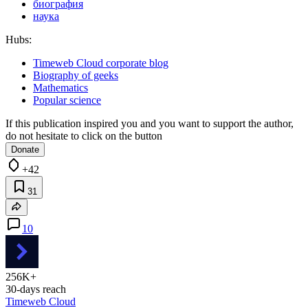
биография
наука
Hubs:
Timeweb Cloud corporate blog
Biography of geeks
Mathematics
Popular science
If this publication inspired you and you want to support the author,
do not hesitate to click on the button
Donate
+42
31
10
256K+
30-days reach
Timeweb Cloud