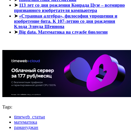
➤
113 лет со дня рождения Конрада Цузе – всемирно
признанного изобретателя компьютера
➤
«Странная алгебра», философия упрощения и
изобретение бита. К 107-летию со дня рождения
Клода Элвуда Шеннона
➤
Big data. Математика на службе биологии
Tags:
timeweb_статьи
математика
рамануджан