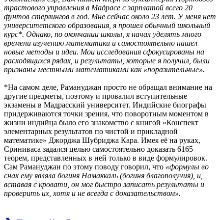
трастового управления в Мадрасе с зарплатой всего 20
фунтов стерлингов в год. Мне сейчас около 23 лет. У меня нет
университетского образования, я прошел обычный школьный
курс*. Однако, по окончании школы, я начал уделять много
времени изучению математики и самостоятельно нашел
новые методы и идеи. Мои исследования сфокусированы на
расходящихся рядах, и результаты, которые я получил, были
признаны местными математиками как «поразительные».
*На самом деле, Рамануджан просто не обращал внимание на
другие предметы, поэтому и провалил вступительные
экзамены в Мадрасский университет. Индийские биографы
придерживаются точки зрения, что поворотным моментом в
жизни индийца было его знакомство с книгой «Конспект
элементарных результатов по чистой и прикладной
математике» Джорджа Шубриджа Кара. Имея её на руках,
Сриниваса задался целью самостоятельно доказать 6165
теорем, представленных в ней только в виде формулировок.
Сам Рамануджан по этому поводу говорил, что
«формулы во
снах ему являла богиня Намаккаль (богиня благополучия), и,
вставая с кровати, он мог быстро записать результаты и
проверить их, хотя и не всегда с доказательством».