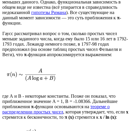
меньших данного. Однако, функциональная зависимость в
общем виде не известна (всё упирается в справедливость
недоказанной
гипотезы Римана
). Все существующие на
данный момент зависимости — это суть приближения к
π
-
функции.
Гаусс рассматривал вопрос о том, сколько простых чисел
меньше заданного числа, когда ему было 15 или 16 лет в 1792-
1793 годах. Лежандр немного позже, в 1797-98 годах
предположил (на основе таблиц простых чисел Фелькеля и
Веги), что
π
-функция аппроксимируется выражением:
где A и B - некоторые константы. Позже он показал, что
приближенное значение A = 1, B = -1.08366. Дальнейшие
приближения
π
-функции основываются на
теореме о
распределении простых чисел
, которая утверждает, что, если
x
стремится к бесконечности, то
π (x)
стремится к
x / ln (x)
: