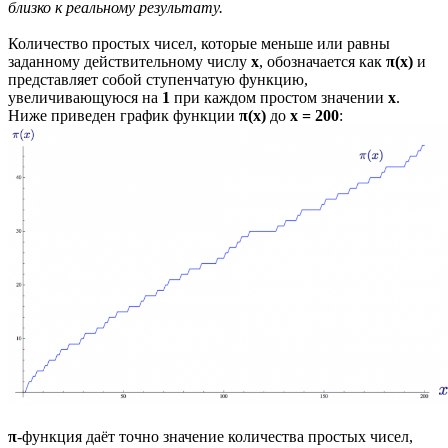
близко к реальному результату.
Количество простых чисел, которые меньше или равны
заданному действительному числу
x
, обозначается как
π(x)
и
представляет собой ступенчатую функцию,
увеличивающуюся на
1
при каждом простом значении
x
.
Ниже приведен график функции
π(x)
до
x = 200
:
π
-функция даёт точно значение количества простых чисел,