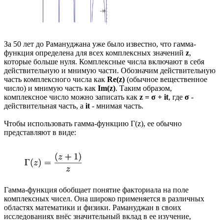
За 50 лет до Рамануджана уже было известно, что гамма-
функция определена для всех комплексных значений
z
,
которые больше нуля. Комплексные числа включают в себя
действительную и мнимую части. Обозначим действительную
часть комплексного числа как
Re(z)
(обычное вещественное
число) и мнимую часть как
Im(z)
. Таким образом,
комплексное число можно записать как
z = σ + it
, где
σ
-
действительная часть, а
it
- мнимая часть.
Чтобы использовать гамма-функцию Γ(z), ее обычно
представляют в виде:
Гамма-функция обобщает понятие факториала на поле
комплексных чисел. Она широко применяется в различных
областях математики и физики. Рамануджан в своих
исследованиях внёс значительный вклад в ее изучение,