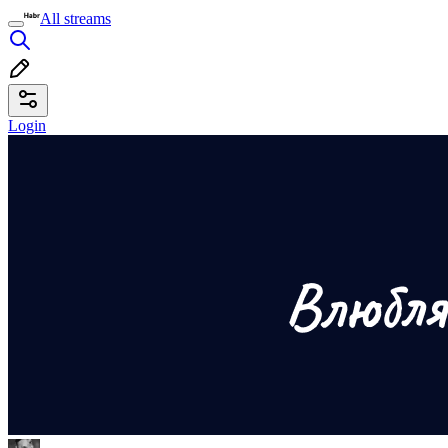
All streams
Login