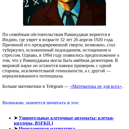
По семейным обстоятельствам Рамануджан вернется в
Индию, где умрет в возрасте 32 лет 26 апреля 1920 года.
Причиной его преждевременной смерти, возможно, стал
туберкулез, осложненный недоеданием, истощением и
стрессом. Однако, в 1994 году появилось предположение о
том, что у Рамануджана могла быть амёбная дизентерия. В
мировой науке он останется навеки примером, с одной
стороны, исключительной гениальности, а с другой —
нереализованного потенциала.
Больше математики в Telegram —
«Математика не для всех»
.
Возможно, захочется почитать и это:
➤
Удивительные клеточные автоматы: клетки-
киллеры, BSFK[L]
➤
Инопланетная математика