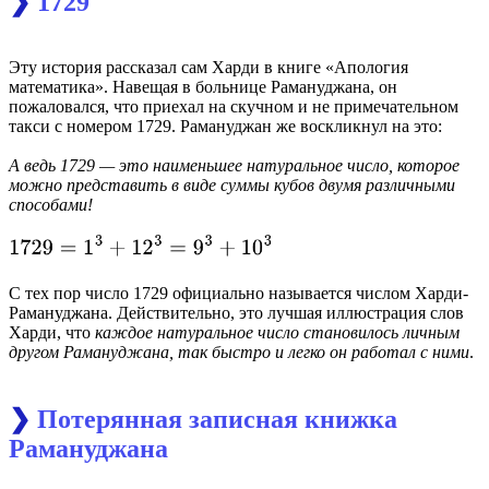
❯
1729
Эту история рассказал сам Харди в книге «Апология
математика». Навещая в больнице Рамануджана, он
пожаловался, что приехал на скучном и не примечательном
такси с номером 1729. Рамануджан же воскликнул на это:
А ведь 1729 — это наименьшее натуральное число, которое
можно представить в виде суммы кубов двумя различными
способами!
С тех пор число 1729 официально называется числом Харди-
Рамануджана. Действительно, это лучшая иллюстрация слов
Харди, что
каждое натуральное число становилось личным
другом Рамануджана, так быстро и легко он работал с ними
.
❯
Потерянная записная книжка
Рамануджана