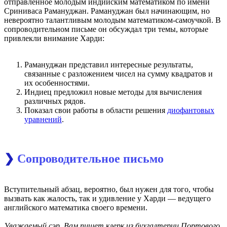
отправленное молодым индийским математиком по имени
Сриниваса Рамануджан. Рамануджан был начинающим, но
невероятно талантливым молодым математиком-самоучкой. В
сопроводительном письме он обсуждал три темы, которые
привлекли внимание Харди
:
Рамануджан представил интересные результаты,
связанные с разложением чисел на сумму квадратов и
их особенностями.
Индиец предложил новые методы для вычисления
различных рядов.
Показал свои работы в области решения
диофантовых
уравнений
.
❯
Сопроводительное письмо
Вступительный абзац, вероятно, был нужен для того, чтобы
вызвать как жалость, так и удивление у Харди — ведущего
английского математика своего времени.
Уважаемый сэр, Вам пишет клерк из бухгалтерии Портового