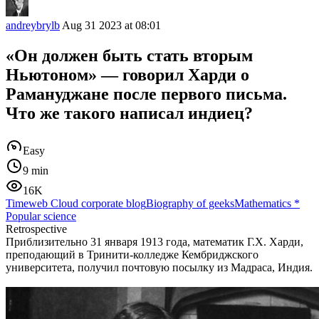
andreybrylb
Aug 31 2023 at 08:01
«Он должен быть стать вторым
Ньютоном» — говорил Харди о
Рамануджане после первого письма.
Что же такого написал индиец?
Easy
9 min
16K
Timeweb Cloud corporate blog
Biography of geeks
Mathematics
*
Popular science
Retrospective
Приблизительно 31 января 1913 года, математик Г.Х. Харди,
преподающий в Тринити-колледже Кембриджского
университета, получил почтовую посылку из Мадраса, Индия.