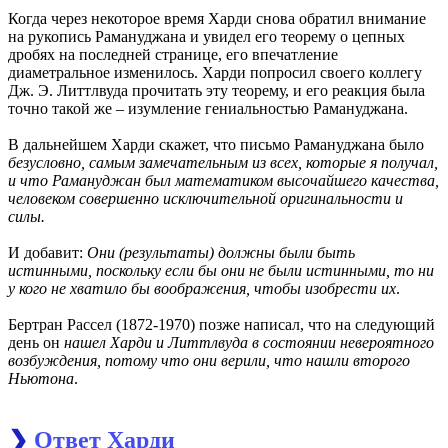
Когда через некоторое время Харди снова обратил внимание
на рукопись Рамануджана и увидел его теорему о цепных
дробях на последней странице, его впечатление
диаметральное изменилось. Харди попросил своего коллегу
Дж. Э. Литтлвуда прочитать эту теорему, и его реакция была
точно такой же – изумление гениальностью Рамануджана.
В дальнейшем Харди скажет, что письмо Рамануджана было
безусловно, самым замечательным из всех, которые я получал,
и что Рамануджан был математиком высочайшего качества,
человеком совершенно исключительной оригинальности и
силы.
И добавит:
Они (результаты) должны были быть
истинными, поскольку если бы они не были истинными, то ни
у кого не хватило бы воображения, чтобы изобрести их
.
Бертран Рассел (1872-1970) позже написал, что на следующий
день он
нашел Харди и Литтлвуда в состоянии невероятного
возбуждения, потому что они верили, что нашли второго
Ньютона
.
❯
Ответ Харди