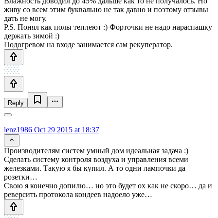
Влажность доводил до 45% дальше как то не получалось. Но
живу со всем этим буквально не так давно и поэтому отзывы
дать не могу.
P.S. Понял как полы теплеют :) Форточки не надо нараспашку
держать зимой :)
Подогревом на входе занимается сам рекуператор.
Reply
lenz1986
Oct 29 2015 at 18:37
Производителям систем умный дом идеальная задача :)
Сделать систему контроля воздуха и управления всеми
железками. Такую я бы купил. А то одни лампочки да
розетки…
Свою я конечно допилю… но это будет ох как не скоро… да и
реверсить протокола кондеев надоело уже…