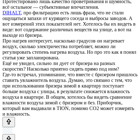
Протестировано лишь качество проветривания и шумность,
всё остальное — субъективные впечатления.
DIHALT
, про фильтрацию есть лишь фраза, что не стали
ощущаться запахи от курящего соседа и выбросы заводов. А
вот измерений этих показателей нет. Хотелось бы их видеть в
виде: вот содержание различных веществ на улице, а вот на
выходе из бризера.
Про нагрев интересует, насколько градусов он нагревает
воздух, сколько электричества потребляет, можно ли
регулировать степень нагрева воздуха. Но про это как я понял
статья уже запланирована.
Ещё не увидел, сильно ли дует от бризера на разных
скоростях? Насколько приятно сидять прямо под ним?
Где-то встречал, упоминание, что вместе с бризером пришлось
ставить увлажнитель воздуха. Думаю, это связано с тем, что
при использовании бризера зимой в квартиру поступает
больше воздуха с улицы, в результате снижается влажность
воздуха в квартире. В общем, хотелось бы видеть сравнение
влажности воздуха зимой с бризером и без. Приборчик,
который вам выдавали в TION, помимо CO2 может измерять
и влажность.