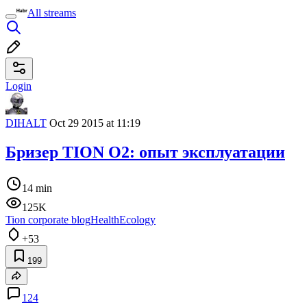
All streams
Login
DIHALT
Oct 29 2015 at 11:19
Бризер TION O2: опыт эксплуатации
14 min
125K
Tion corporate blog
Health
Ecology
+53
199
124