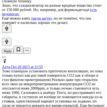
сложную технику.
Знаю, что газоанализатор на разные вредные вещества стоит
от 150 000 рублей. Но, например, для формальдегида
есть
недорогие
.
Ещё можно взять
такую штуку
, но не понятно, что она
измеряет и насколько хорошо это делает.
Reply
Azya
Oct 29 2015 at 11:55
Тоже планирую установить приточную вентиляцию, но пока
только купил как-раз такой измеритель CO2 как в обзоре и
стал фанатом проветривания) Реально даже при открытии
всех окон на микропроветривание концентрация CO2 не
опускается ниже 2000ppm, и только ночью становится чуть
ниже 1000. Склоняюсь к выбору Tion'а, но расстраивают его
габариты, в гостиную он вообще не помещается никуда из-за
стояков, единственный вариант установка на лоджию, но
тогда ее придется держать все время открытой. Еще беспокоит