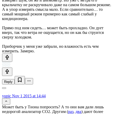
измеряет шум, он же и анемометр. Но уже с метра его
крыльчатку не раскручивало даже на самом большом режиме.
А в упор измерять смысла мало. Если сравнительно… то
самый мощный режим примерно как самый слабый у
кондиционера.
Прямо под ним сидеть… может быть прохладно. Он дует
вверх, так что ветра не ощущается, но он как бы струится
сверху холодком.
Приборчик у меня уже забрали, но влажность есть чем
измерить. Замерю.
Reply
yupic
Nov 1 2015 at 14:44
Может быть у Тиона попросить? А то они вам дали лишь
недорогой анализатор CO2. Другим (
раз
,
два
) дают более