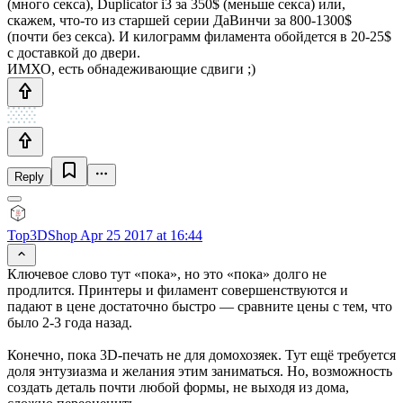
(много секса), Duplicator i3 за 350$ (меньше секса) или,
скажем, что-то из старшей серии ДаВинчи за 800-1300$
(почти без секса). И килограмм филамента обойдется в 20-25$
с доставкой до двери.
ИМХО, есть обнадеживающие сдвиги ;)
Reply
Top3DShop
Apr 25 2017 at 16:44
Ключевое слово тут «пока», но это «пока» долго не
продлится. Принтеры и филамент совершенствуются и
падают в цене достаточно быстро — сравните цены с тем, что
было 2-3 года назад.
Конечно, пока 3D-печать не для домохозяек. Тут ещё требуется
доля энтузиазма и желания этим заниматься. Но, возможность
создать деталь почти любой формы, не выходя из дома,