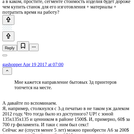
а в каком, простите, сегменте стоимость изделия будет дороже
чем купить станок для его изготовления + материалы +
потратить время на работу?
Reply
gashopper
Apr 19 2017 at 07:00
Мне кажется направление бытовых 3д принтеров
топчется на месте.
А давайте по вспоминаем.
Я, например, столкнулся с 3-д печатью в не таком уж далеком
2012 году. Что тогда было из доступного? UP! с зоной
135х135х135 и ценником в районе 1500$. И, примерно, 60$ за
700 гр филамента. И таки с ним был секс!
Сейчас же (спустя менее 5 лет) можно приобрести А6 за 200$