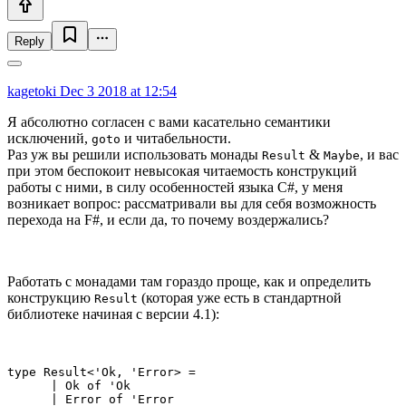
Reply
kagetoki
Dec 3 2018 at 12:54
Я абсолютно согласен с вами касательно семантики
исключений,
и читабельности.
goto
Раз уж вы решили использовать монады
&
, и вас
Result
Maybe
при этом беспокоит невысокая читаемость конструкций
работы с ними, в силу особенностей языка C#, у меня
возникает вопрос: рассматривали вы для себя возможность
перехода на F#, и если да, то почему воздержались?
Работать с монадами там гораздо проще, как и определить
конструкцию
(которая уже есть в стандартной
Result
библиотеке начиная с версии 4.1):
type Result<'Ok, 'Error> =

      | Ok of 'Ok

      | Error of 'Error