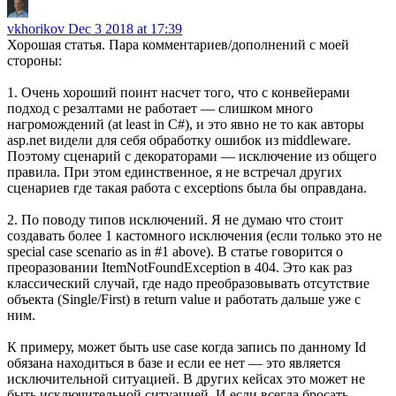
vkhorikov
Dec 3 2018 at 17:39
Хорошая статья. Пара комментариев/дополнений с моей
стороны:
1. Очень хороший поинт насчет того, что с конвейерами
подход с резалтами не работает — слишком много
нагромождений (at least in C#), и это явно не то как авторы
asp.net видели для себя обработку ошибок из middleware.
Поэтому сценарий с декораторами — исключение из общего
правила. При этом единственное, я не встречал других
сценариев где такая работа с exceptions была бы оправдана.
2. По поводу типов исключений. Я не думаю что стоит
создавать более 1 кастомного исключения (если только это не
special case scenario as in #1 above). В статье говорится о
преоразовании ItemNotFoundException в 404. Это как раз
классический случай, где надо преобразовывать отсутствие
объекта (Single/First) в return value и работать дальше уже с
ним.
К примеру, может быть use case когда запись по данному Id
обязана находиться в базе и если ее нет — это является
исключительной ситуацией. В других кейсах это может не
быть исключительной ситуацией. И если всегда бросать