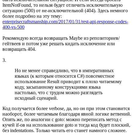
ItemNotFound, то нельзя будет отличить исключительную
ситуацию (500) от не-исключительной (404). Здесь немного
более подробно на эту тему:
enterprisecraftsmanship.com/2017/01/31/rest-api-response-codes-
400-vs-500
Рекомендую всегда возвращать Maybe из репозиториев/
гейтвеев и потом уже решать кидать исключение или
возвращать 404.
3.
Но не менее справедливо, что в императивных
языках (к которым относится C#) повсеместное
использование Result приводит к плохо читаемому
коду, засыпанному конструкциями языка
настолько, что с трудом можно разглядеть
исходный сценарий.
Код получается более verbose, да, но он при этом становится
наоборот, более читаемым благодаря явной логике ветвений.
Опять же, по аналогии с goto: можно переписать метод с
кучей if-ов на использование goto и тогда код будет плоский,
без indentations. Только читать его станет намного сложнее.