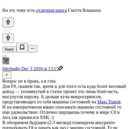
На эту тему есть
отличная книга
Скотта Влашина
Reply
fshchudlo
Dec 3 2018 at 13:17
Вопрос не в бровь, а в глаз.
Для F#, скажем так, зреем и для этого есть куда более весомый
довод — упомянутый в статье проект это лишь front-часть,
высунутая наружу. А дальше куча микросервисов,
представляющих из себя машины состояний на
Mass Transit
.
И на императивном языке описывать машины состояний то
еще удовольствие. Отлично ощущаешь почему в мире C# и
Java так прижился XML :)
В обозримом будущем (2-3 месяца) планируем аккуратно
попробовать F# и начать как раз с машин состояний. Если