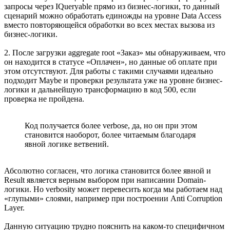
запросы через IQueryable прямо из бизнес-логики, то данный
сценарий можно обработать единожды на уровне Data Access
вместо повторяющейся обработки во всех местах вызова из
бизнес-логики.
2. После загрузки aggregate root «Заказ» мы обнаруживаем, что
он находится в статусе «Оплачен», но данные об оплате при
этом отсутствуют. Для работы с такими случаями идеально
подходит Maybe и проверки результата уже на уровне бизнес-
логики и дальнейшую трансформацию в код 500, если
проверка не пройдена.
Код получается более verbose, да, но он при этом
становится наоборот, более читаемым благодаря
явной логике ветвений.
Абсолютно согласен, что логика становится более явной и
Result является верным выбором при написании Domain-
логики. Но verbosity может перевесить когда мы работаем над
«глупыми» слоями, например при построении Anti Corruption
Layer.
Данную ситуацию трудно пояснить на каком-то специфичном