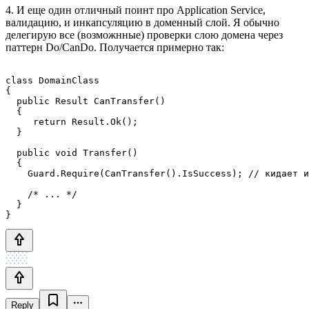
4. И еще один отличный поинт про Application Service,
валидацию, и инкапсуляцию в доменный слой. Я обычно
делегирую все (возможнные) проверки слою домена через
паттерн Do/CanDo. Получается примерно так:
class DomainClass

{

  public Result CanTransfer()

  {

     return Result.Ok();

  }

  public void Transfer()

  {

    Guard.Require(CanTransfer().IsSuccess); // кидает и
    /* ... */

  }

Reply