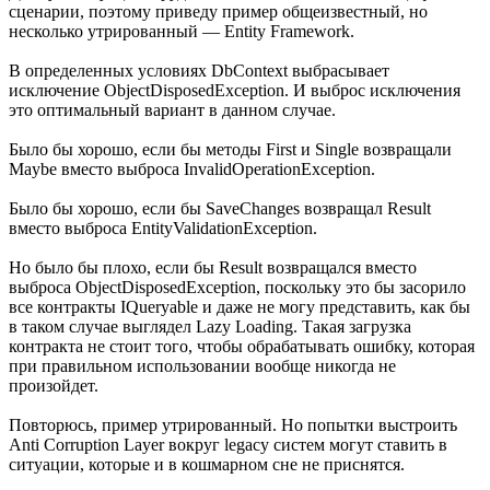
сценарии, поэтому приведу пример общеизвестный, но
несколько утрированный — Entity Framework.
В определенных условиях DbContext выбрасывает
исключение ObjectDisposedException. И выброс исключения
это оптимальный вариант в данном случае.
Было бы хорошо, если бы методы First и Single возвращали
Maybe вместо выброса InvalidOperationException.
Было бы хорошо, если бы SaveChanges возвращал Result
вместо выброса EntityValidationException.
Но было бы плохо, если бы Result возвращался вместо
выброса ObjectDisposedException, поскольку это бы засорило
все контракты IQueryable и даже не могу представить, как бы
в таком случае выглядел Lazy Loading. Такая загрузка
контракта не стоит того, чтобы обрабатывать ошибку, которая
при правильном использовании вообще никогда не
произойдет.
Повторюсь, пример утрированный. Но попытки выстроить
Anti Corruption Layer вокруг legacy систем могут ставить в
ситуации, которые и в кошмарном сне не приснятся.