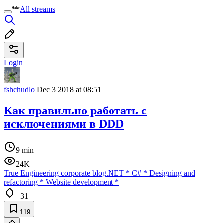
All streams
Login
fshchudlo
Dec 3 2018 at 08:51
Как правильно работать с
исключениями в DDD
9 min
24K
True Engineering corporate blog
.NET
*
C#
*
Designing and
refactoring
*
Website development
*
+31
119