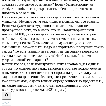
позволит каждому доехать в пункт назначения,
не мешая
сделать то же самое остальным? Если «белая ворона» не
требует, чтобы все перекрасились в белый цвет, то чего
плохого в ее белизне?
На самом деле, практически каждый из нас чем-то особен и
уникален. Именно этим мы, люди, и ценны: мы все разные.
Если мы будем всех «усреднять» и загонять в единое
прокрустово ложе, то в итоге это не удовлетворит почти
никого. И РЖД это уже давно осознало и, более того, уже
действует. Есть вагоны, где можно перевозить животных, а
есть — где нельзя. Есть женские и мужские купе, а есть —
смешанные. Может быть, надо и с туристами поступить точно
так же? То есть, выделить вагоны, где разрешена перевозка
турснаряжения, и те, где нельзя? Чтобы каждый нашел
устраивающий его вариант?
Кстати говоря, если конструктив этих вагонов будет один и
тот же, то количество таких вагонов в составе можно менять
динамически, в зависимости от спроса на данную дату на
заданном направлении. Может, это прозвучит нагловато, но я
уже сейчас могу с достаточной определенностью предсказать,
на какие маршруты и даты будет повышенный спрос у
велотуристов в апреле-мае 2021 года ;-)