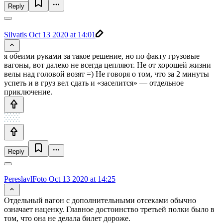
Reply
Silvatis
Oct 13 2020 at 14:01
я обеими руками за такое решение, но по факту грузовые
вагоны, вот далеко не всегда цепляют. Не от хорошей жизни
велы над головой возят =) Не говоря о том, что за 2 минуты
успеть и в груз вел сдать и «заселится» — отдельное
приключение.
Reply
PereslavlFoto
Oct 13 2020 at 14:25
Отдельный вагон с дополнительными отсеками обычно
означает наценку. Главное достоинство третьей полки было в
том, что она не делала билет дороже.