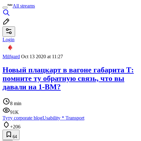
All streams
Login
Milfgard
Oct 13 2020 at 11:27
Новый плацкарт в вагоне габарита Т:
помните ту обратную связь, что вы
давали на 1-ВМ?
8 min
91K
Туту corporate blog
Usability
*
Transport
+206
64