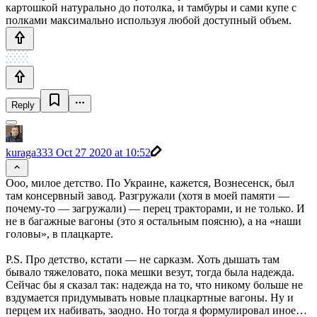
картошкой натурально до потолка, и тамбуры и сами купе с
полками максимально используя любой доступный объем.
Reply
kuraga333
Oct 27 2020 at 10:52
Ооо, милое детство. По Украине, кажется, Вознесенск, был
там консервный завод. Разгружали (хотя в моей памяти —
почему-то — загружали) — перец тракторами, и не только. И
не в багажные вагоны (это я остальным поясню), а на «наши
головы», в плацкарте.
P.S. Про детство, кстати — не сарказм. Хоть дышать там
бывало тяжеловато, пока мешки везут, тогда была надежда.
Сейчас бы я сказал так: надежда на то, что никому больше не
вздумается придумывать новые плацкартные вагоны. Ну и
перцем их набивать, заодно. Но тогда я формулировал иное…