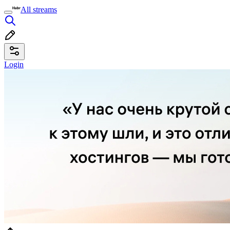
All streams
Login