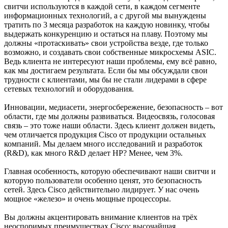
свитчи используются в каждой сети, в каждом сегменте
информационных технологий, а с другой мы вынуждены
тратить по 3 месяца разработок на каждую новинку, чтобы
выдержать конкуренцию и остаться на плаву. Поэтому мы
должны «протаскивать» свои устройства везде, где только
возможно, и создавать свои собственные микросхемы ASIC.
Ведь клиента не интересуют наши проблемы, ему всё равно,
как мы достигаем результата. Если бы мы обсуждали свои
трудности с клиентами, мы бы не стали лидерами в сфере
сетевых технологий и оборудования.
Инновации, медиасети, энергосбережение, безопасность – вот
области, где мы должны развиваться. Видеосвязь, голосовая
связь – это тоже наши области. Здесь клиент должен видеть,
чем отличается продукция Cisco от продукции остальных
компаний. Мы делаем много исследований и разработок
(R&D), как много R&D делает HP? Менее, чем 3%.
Главная особенность, которую обеспечивают наши свитчи и
которую пользователи особенно ценят, это безопасность
сетей. Здесь Cisco действительно лидирует. У нас очень
мощное «железо» и очень мощные процессоры.
Вы должны акцентировать внимание клиентов на трёх
неоспоримых преимуществах Cisco: высочайшая