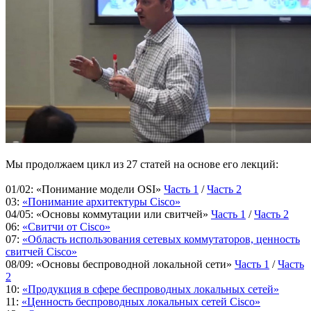
Мы продолжаем цикл из 27 статей на основе его лекций:
01/02: «Понимание модели OSI»
Часть 1
/
Часть 2
03:
«Понимание архитектуры Cisco»
04/05: «Основы коммутации или свитчей»
Часть 1
/
Часть 2
06:
«Свитчи от Cisco»
07:
«Область использования сетевых коммутаторов, ценность
свитчей Cisco»
08/09: «Основы беспроводной локальной сети»
Часть 1
/
Часть
2
10:
«Продукция в сфере беспроводных локальных сетей»
11:
«Ценность беспроводных локальных сетей Cisco»