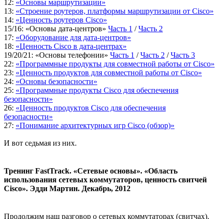
12:
«Основы маршрутизации»
13:
«Строение роутеров, платформы маршрутизации от Cisco»
14:
«Ценность роутеров Cisco»
15/16: «Основы дата-центров»
Часть 1
/
Часть 2
17:
«Оборудование для дата-центров»
18:
«Ценность Cisco в дата-центрах»
19/20/21: «Основы телефонии»
Часть 1
/
Часть 2
/
Часть 3
22:
«Программные продукты для совместной работы от Cisco»
23:
«Ценность продуктов для совместной работы от Cisco»
24:
«Основы безопасности»
25:
«Программные продукты Cisco для обеспечения
безопасности»
26:
«Ценность продуктов Cisco для обеспечения
безопасности»
27:
«Понимание архитектурных игр Cisco (обзор)»
И вот седьмая из них.
Тренинг FastTrack. «Сетевые основы». «Область
использования сетевых коммутаторов, ценность свитчей
Cisco». Эдди Мартин. Декабрь, 2012
Продолжим наш разговор о сетевых коммутаторах (свитчах).