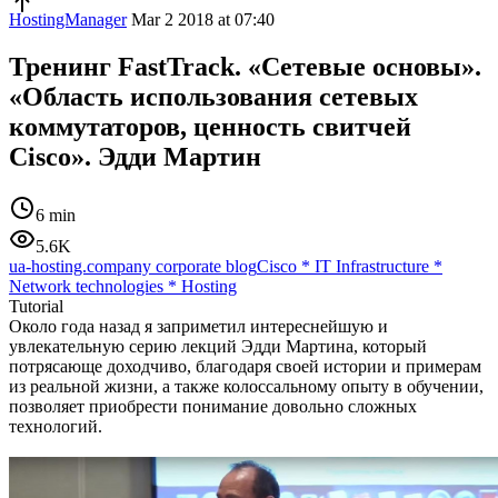
HostingManager
Mar 2 2018 at 07:40
Тренинг FastTrack. «Сетевые основы».
«Область использования сетевых
коммутаторов, ценность свитчей
Cisco». Эдди Мартин
6 min
5.6K
ua-hosting.company corporate blog
Cisco
*
IT Infrastructure
*
Network technologies
*
Hosting
Tutorial
Около года назад я заприметил интереснейшую и
увлекательную серию лекций Эдди Мартина, который
потрясающе доходчиво, благодаря своей истории и примерам
из реальной жизни, а также колоссальному опыту в обучении,
позволяет приобрести понимание довольно сложных
технологий.