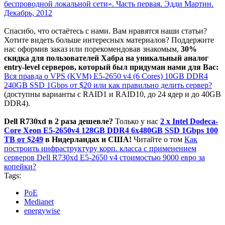
беспроводной локальной сети». Часть первая. Эдди Мартин.
Декабрь, 2012
Спасибо, что остаётесь с нами. Вам нравятся наши статьи?
Хотите видеть больше интересных материалов? Поддержите
нас оформив заказ или порекомендовав знакомым,
30%
скидка для пользователей Хабра на уникальный аналог
entry-level серверов, который был придуман нами для Вас:
Вся правда о VPS (KVM) E5-2650 v4 (6 Cores) 10GB DDR4
240GB SSD 1Gbps от $20 или как правильно делить сервер?
(доступны варианты с RAID1 и RAID10, до 24 ядер и до 40GB
DDR4).
Dell R730xd в 2 раза дешевле?
Только у нас
2 х Intel Dodeca-
Core Xeon E5-2650v4 128GB DDR4 6x480GB SSD 1Gbps 100
ТВ от $249
в Нидерландах и США!
Читайте о том
Как
построить инфраструктуру корп. класса c применением
серверов Dell R730xd Е5-2650 v4 стоимостью 9000 евро за
копейки?
Tags:
PoE
Medianet
energywise