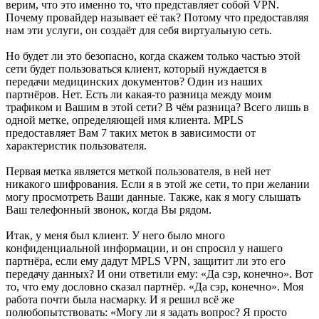
верим, что это именно то, что представляет собой VPN.
Почему провайдер называет её так? Потому что предоставляя
нам эти услуги, он создаёт для себя виртуальную сеть.
Но будет ли это безопасно, когда скажем только частью этой
сети будет пользоваться клиент, который нуждается в
передачи медицинских документов? Один из наших
партнёров. Нет. Есть ли какая-то разница между моим
трафиком и Вашим в этой сети? В чём разница? Всего лишь в
одной метке, определяющей имя клиента. MPLS
предоставляет Вам 7 таких меток в зависимости от
характеристик пользователя.
Первая метка является меткой пользователя, в ней нет
никакого шифрования. Если я в этой же сети, то при желании
могу просмотреть Ваши данные. Также, как я могу слышать
Ваш телефонный звонок, когда Вы рядом.
Итак, у меня был клиент. У него было много
конфиденциальной информации, и он спросил у нашего
партнёра, если ему дадут MPLS VPN, защитит ли это его
передачу данных? И они ответили ему: «Да сэр, конечно». Вот
то, что ему дословно сказал партнёр. «Да сэр, конечно». Моя
работа почти была насмарку. И я решил всё же
полюбопытствовать: «Могу ли я задать вопрос? Я просто