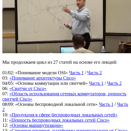
Мы продолжаем цикл из 27 статей на основе его лекций:
01/02: «Понимание модели OSI»
Часть 1
/
Часть 2
03:
«Понимание архитектуры Cisco»
04/05: «Основы коммутации или свитчей»
Часть 1
/
Часть 2
06:
«Свитчи от Cisco»
07:
«Область использования сетевых коммутаторов, ценность
свитчей Cisco»
08/09: «Основы беспроводной локальной сети»
Часть 1
/
Часть
2
10:
«Продукция в сфере беспроводных локальных сетей»
11:
«Ценность беспроводных локальных сетей Cisco»
12:
«Основы маршрутизации»
13:
«Строение роутеров, платформы маршрутизации от Cisco»