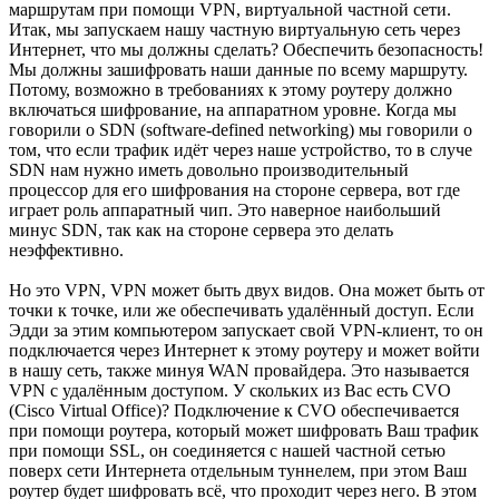
маршрутам при помощи VPN, виртуальной частной сети.
Итак, мы запускаем нашу частную виртуальную сеть через
Интернет, что мы должны сделать? Обеспечить безопасность!
Мы должны зашифровать наши данные по всему маршруту.
Потому, возможно в требованиях к этому роутеру должно
включаться шифрование, на аппаратном уровне. Когда мы
говорили о SDN (software-defined networking) мы говорили о
том, что если трафик идёт через наше устройство, то в случе
SDN нам нужно иметь довольно производительный
процессор для его шифрования на стороне сервера, вот где
играет роль аппаратный чип. Это наверное наибольший
минус SDN, так как на стороне сервера это делать
неэффективно.
Но это VPN, VPN может быть двух видов. Она может быть от
точки к точке, или же обеспечивать удалённый доступ. Если
Эдди за этим компьютером запускает свой VPN-клиент, то он
подключается через Интернет к этому роутеру и может войти
в нашу сеть, также минуя WAN провайдера. Это называется
VPN с удалённым доступом. У скольких из Вас есть CVO
(Cisco Virtual Office)? Подключение к CVO обеспечивается
при помощи роутера, который может шифровать Ваш трафик
при помощи SSL, он соединяется с нашей частной сетью
поверх сети Интернета отдельным туннелем, при этом Ваш
роутер будет шифровать всё, что проходит через него. В этом