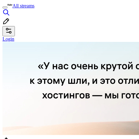
All streams
Login