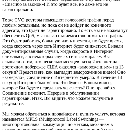
«Спасибо за звонок»! И это будет всё, но даже это не
гарантировано.
Те же CVO роутеры помещают голосовой трафик перед
любым остальным, но пока он не дойдёт до конечного
адресата, это будет не гарантировано. То есть мы не можем тут
обеспечить QoS, мы только пытаемся сэкономить на трафик.
Это будет работать, большую часть времени, но будет время,
когда скорость через сеть Интернет будет снижаться. Бывали
документированные случаи, когда скорость в Интернет
снижалась, а в некоторых случах сеть «замирала». Вы
слышали о том, что несколько месяцев назад Интернет на
восточном побережье США оказался «замороженным» на 13
секунд? Представьте, как выглядит замороженное видео! Оно
«замёрзло», соединение с Интернетом умерло. В течение 13
секунд Интернет был мёртв. Что будет с Вашим видео,
которое Вы будете передавать через сеть? Оно прервётся.
Соединение исчезнет. Перерыв в обслуживании
гарантирован. Итак, Вы видите, что можете получить в
результате.
Мы можем обратиться к провайдеру и купить услугу, которая
называется MPLS (Multiprotocol Label Switching) —
многопротокольная коммутация по меткам, механизм в
высокопроизводительной телекоммуникационной сети,