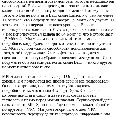
способности в негарантированной сети, которая несколько раз
перепродана? Всё очень просто, пользователи не нажимают
клавиши на своей клавиатуре одновременно. Потому шанс
того, что Вы не получите Ваш канал близок к 0. Тем не менее
T1 означал, что я определённо заберу 1,5 Мбит / с у других. T1
это фактически передача первого уровня, в Европе
используют его эквивалент Е1, это практически одно и то же.
У нас используется 24 канала по 64 Кбит / с, что в сумме даёт
1,5 Мбит / с. Мы можем поговорить об этом немного
подробнее, когда будем говорить о телефонии, но по сути эти
1,5 Мбит / с пропускной способности использовались для
того, чтоб поддерживать 24 телефонных звонка, что мы
сделали — это по сути убрали разделение между ними. Итак,
подумайте об этом ещё раз, когда канал Ваш — никто другой
не может использовать его.
MPLS для нас великая вещь, люди! Она действительно
хороша! Им пользуются все провайдеры и все пользователи.
Основная причина, почему я так глубоко вдаюсь в
подробности та, что я знаю 3–х партнёров, 3-х человек,
которые пришли в Cisco, и два из них создавали эти
технологии прямо перед моими глазами. Сервис-провайдеры
называют это MPLS, но провайдер также называет её ещё и
по-другому – VPN. Мы уже говорили, что даёт VPN –
безопасность, передачу данных напрямую, шифрование, мы