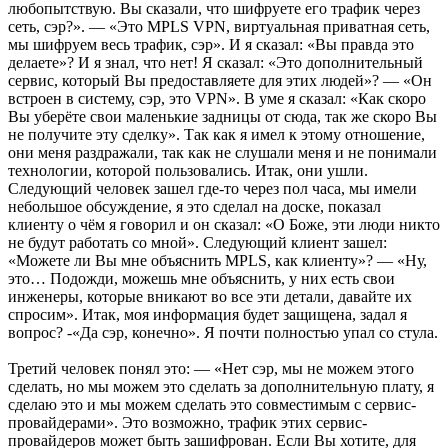
любопытствую. Вы сказали, что шифруете его трафик через
сеть, сэр?». — «Это MPLS VPN, виртуальная приватная сеть,
мы шифруем весь трафик, сэр». И я сказал: «Вы правда это
делаете»? И я знал, что нет! Я сказал: «Это дополнительный
сервис, который Вы предоставляете для этих людей»? — «Он
встроен в систему, сэр, это VPN». В уме я сказал: «Как скоро
Вы уберёте свои маленькие задницы от сюда, так же скоро Вы
не получите эту сделку». Так как я имел к этому отношение,
они меня раздражали, так как не слушали меня и не понимали
технологии, которой пользовались. Итак, они ушли.
Следующий человек зашел где-то через пол часа, мы имели
небольшое обсуждение, я это сделал на доске, показал
клиенту о чём я говорил и он сказал: «О Боже, эти люди никто
не будут работать со мной». Следующий клиент зашел:
«Можете ли Вы мне объяснить MPLS, как клиенту»? — «Ну,
это… Подожди, можешь мне объяснить, у них есть свои
инженеры, которые вникают во все эти детали, давайте их
спросим». Итак, моя информация будет защищена, задал я
вопрос? -«Да сэр, конечно». Я почти полностью упал со стула.
Третий человек понял это: — «Нет сэр, мы не можем этого
сделать, но мы можем это сделать за дополнительную плату, я
сделаю это и мы можем сделать это совместимым с сервис-
провайдерами». Это возможно, трафик этих сервис-
провайдеров может быть зашифрован. Если Вы хотите, для