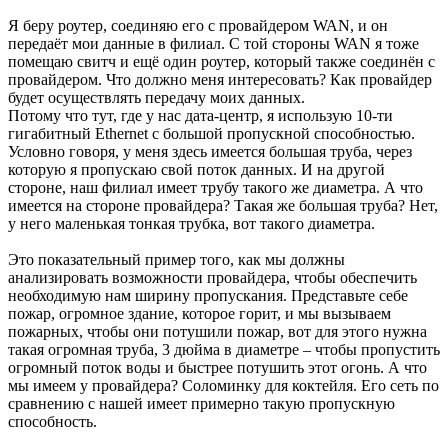
Я беру роутер, соединяю его с провайдером WAN, и он
передаёт мои данные в филиал. С той стороны WAN я тоже
помещаю свитч и ещё один роутер, который также соединён с
провайдером. Что должно меня интересовать? Как провайдер
будет осуществлять передачу моих данных.
Потому что тут, где у нас дата-центр, я использую 10-ти
гигабитный Ethernet с большой пропускной способностью.
Условно говоря, у меня здесь имеется большая труба, через
которую я пропускаю свой поток данных. И на другой
стороне, наш филиал имеет трубу такого же диаметра. А что
имеется на стороне провайдера? Такая же большая труба? Нет,
у него маленькая тонкая трубка, вот такого диаметра.
Это показательный пример того, как мы должны
анализировать возможности провайдера, чтобы обеспечить
необходимую нам ширину пропускания. Представьте себе
пожар, огромное здание, которое горит, и мы вызываем
пожарных, чтобы они потушили пожар, вот для этого нужна
такая огромная труба, 3 дюйма в диаметре – чтобы пропустить
огромный поток воды и быстрее потушить этот огонь. А что
мы имеем у провайдера? Соломинку для коктейля. Его сеть по
сравнению с нашей имеет примерно такую пропускную
способность.