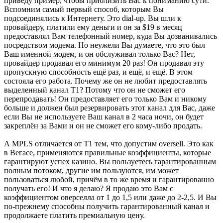
приведу пример, чтобы приблизить Вас к пониманию сути.
Вспомним самый первый способ, которым Вы
подсоединялись к Интернету. Это dial-up. Вы шли к
провайдеру, платили ему деньги и он за $19 в месяц
предоставлял Вам телефонный номер, куда Вы дозванивались
посредством модема. Но неужели Вы думаете, что это был
Ваш именной модем, и он обслуживал только Вас? Нет,
провайдер продавал его минимум 20 раз! Он продавал эту
пропускную способность ещё раз, и ещё, и ещё. В этом
состояла его работа. Почему же он не любит предоставлять
выделенный канал Т1? Потому что он не сможет его
перепродавать! Он предоставляет его только Вам и никому
больше и должен был резервировать этот канал для Вас, даже
если Вы не используете Ваш канал в 2 часа ночи, он будет
закреплён за Вами и он не сможет его кому-либо продать.
А MPLS отличается от Т1 тем, что допустим oversell. Это как
в Вегасе, применяются правильные коэффициенты, которые
гарантируют успех казино. Вы пользуетесь гарантированным
полным потоком, другие им пользуются, им может
пользоваться любой, причём в то же время и гарантированно
получать его! И что я делаю? Я продаю это Вам с
коэффициентом оверселла от 1 до 1,5 или даже до 2-2,5. И Вы
по-прежнему способны получить гарантированный канал и
продолжаете платить премиальную цену.