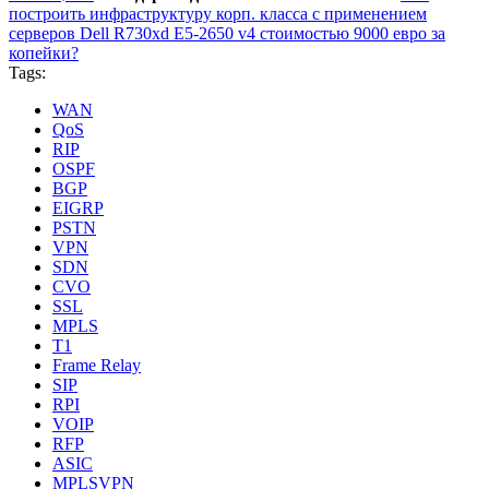
построить инфраструктуру корп. класса c применением
серверов Dell R730xd Е5-2650 v4 стоимостью 9000 евро за
копейки?
Tags:
WAN
QoS
RIP
OSPF
BGP
EIGRP
PSTN
VPN
SDN
CVO
SSL
MPLS
T1
Frame Relay
SIP
RPI
VOIP
RFP
ASIC
MPLSVPN