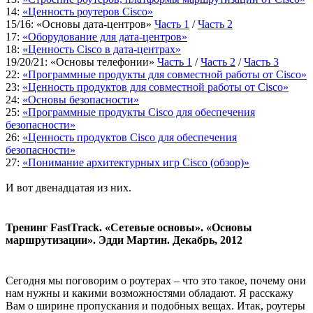
14:
«Ценность роутеров Cisco»
15/16: «Основы дата-центров»
Часть 1
/
Часть 2
17:
«Оборудование для дата-центров»
18:
«Ценность Cisco в дата-центрах»
19/20/21: «Основы телефонии»
Часть 1
/
Часть 2
/
Часть 3
22:
«Программные продукты для совместной работы от Cisco»
23:
«Ценность продуктов для совместной работы от Cisco»
24:
«Основы безопасности»
25:
«Программные продукты Cisco для обеспечения
безопасности»
26:
«Ценность продуктов Cisco для обеспечения
безопасности»
27:
«Понимание архитектурных игр Cisco (обзор)»
И вот двенадцатая из них.
Тренинг FastTrack. «Сетевые основы». «Основы
маршрутизации». Эдди Мартин. Декабрь, 2012
Сегодня мы поговорим о роутерах – что это такое, почему они
нам нужны и какими возможностями обладают. Я расскажу
Вам о ширине пропускания и подобных вещах. Итак, роутеры