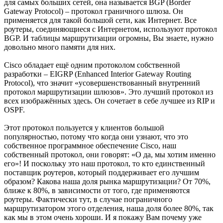
для самых больших сетей, она называется BGP (Border
Gateway Protocol) – протокол граничного шлюза. Он
применяется для такой большой сети, как Интернет. Все
роутеры, соединяющиеся с Интернетом, используют протокол
BGP. И таблицы маршрутизации огромны, Вы знаете, нужно
довольно много памяти для них.
Cisco обладает ещё одним протоколом собственной
разработки – EIGRP (Enhanced Interior Gateway Routing
Protocol), что значит «усовершенствованный внутренний
протокол маршрутизации шлюзов». Это лучший протокол из
всех изображённых здесь. Он сочетает в себе лучшее из RIP и
OSPF.
Этот протокол пользуется у клиентов большой
популярностью, потому что когда они узнают, что это
собственное программное обеспечение Cisco, наш
собственный протокол, они говорят: «О да, мы хотим именно
его»! И поскольку это наш протокол, то кто единственный
поставщик роутеров, который поддерживает его лучшим
образом? Какова наша доля рынка маршрутизации? От 70%,
ближе к 80%, в зависимости от того, где применяются
роутеры. Фактически тут, в случае пограничного
маршрутизатором этого отделения, наша доля более 80%, так
как мы в этом очень хороши. И я покажу Вам почему уже