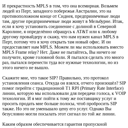
И прекрастность MPLS в том, что она всемирная. Возьмем
людей из Перт, западного побережья Австралии, это на
противоположном конце от Сиднея, предприимчевые люди
там, другие предприимчевые люди живут в Мельбурне. Итак,
если я хочу установить соединение с долиной в Северной
Каролине, я определённо обращусь к AT&T или к любому
другому провайдеру и скажу, что нам нужен канал MPLS в
Перт, потому что я хочу открыть там новый офис. И он
предоставляет нам MPLS. Можем ли мы использовать вместо
MPLS Frame relay? Нет. Даже не пытайтесь, Вы ничего не
получите, кроме головной боли. Я пытался сделать это много
раз, пытался перенести туда все нужные технологии, но из
этого ничего не вышло.
Скажите мне, что такое SIP? Правильно, это протокол
установления сеанса. Откуда он взялся, отчего произошёл? SIP
помог перейти с традиционной Т1 RPI (Primary Rate Interface)
линии, которую мы использовали для передачи голоса, к VOIP
технологии. И я мог пойти к тому же поставщику услуг и
просить продать мне больше полосы, чтоб пробросить SIP
также. Но это не уменьшало цену его услуг. Однако Вы
безусловно могли посылать этот сигнал по той же линии.
Каким образом обеспечивается гарантия пропускной