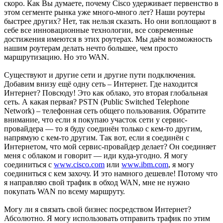
скоро. Как Вы думаете, почему Cisco удерживает первенство в
этом сегменте рынка уже много-много лет? Наши роутеры
быстрее других? Нет, так нельзя сказать. Но они воплощают в
себе все инновационные технологии, все современные
достижения имеются в этих роутерах. Мы даём возможность
нашим роутерам делать нечто большее, чем просто
маршрутизацию. Но это WAN.
Cуществуют и другие сети и другие пути подключения.
Добавим внизу ещё одну сеть – Интернет. Где находится
Интернет? Повсюду! Это как облако, это вторая глобальная
сеть. А какая первая? PSTN (Public Switched Telephone
Network) – телефонная сеть общего пользования. Обратите
внимание, что если я покупаю участок сети у сервис-
провайдера — то я буду соединён только с кем-то другим,
напрямую с кем-то другим. Так вот, если я соединён с
Интернетом, что мой сервис-провайдер делает? Он соединяет
меня с облаком и говорит — иди куда-угодно. Я могу
соединиться с
www.cisco.com
или
www.ibm.com
, я могу
соединиться с кем захочу. И это намного дешевле! Потому что
я направляю свой трафик в обход WAN, мне не нужно
покупать WAN по всему маршруту.
Могу ли я связать свой бизнес посредством Интернет?
Абсолютно. Я могу использовать отправить трафик по этим