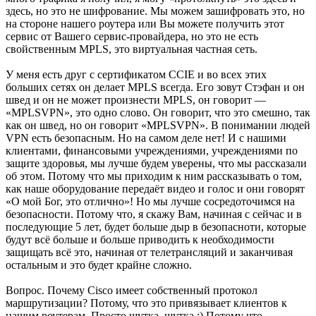
здесь, но это не шифрование. Мы можем зашифровать это, но
на стороне нашего роутера или Вы можете получить этот
сервис от Вашего сервис-провайдера, но это не есть
свойственным MPLS, это виртуальная частная сеть.
У меня есть друг с сертификатом CCIE и во всех этих
больших сетях он делает MPLS всегда. Его зовут Стэфан и он
швед и он не может произнести MPLS, он говорит —
«MPLSVPN», это одно слово. Он говорит, что это смешно, так
как он швед, но он говорит «MPLSVPN». В понимании людей
VPN есть безопасным. Но на самом деле нет! И с нашими
клиентами, финансовыми учреждениями, учреждениями по
защите здоровья, мы лучше будем уверены, что мы рассказали
об этом. Потому что мы приходим к ним рассказывать о том,
как наше оборудование передаёт видео и голос и они говорят
«О мой Бог, это отлично»! Но мы лучше сосредоточимся на
безопасности. Потому что, я скажу Вам, начиная с сейчас и в
последующие 5 лет, будет больше дыр в безопасноти, которые
будут всё больше и больше приводить к необходимости
защищать всё это, начиная от телетрансляций и заканчивая
остальным и это будет крайне сложно.
Вопрос. Почему Cisco имеет собственный протокол
маршрутизации? Потому, что это привязывает клиентов к
нашим роутерам. Просто шутка, шутка :) Потому что