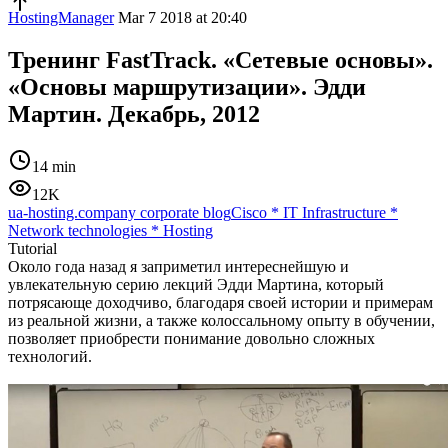
HostingManager
Mar 7 2018 at 20:40
Тренинг FastTrack. «Сетевые основы».
«Основы маршрутизации». Эдди
Мартин. Декабрь, 2012
14 min
12K
ua-hosting.company corporate blog
Cisco
*
IT Infrastructure
*
Network technologies
*
Hosting
Tutorial
Около года назад я заприметил интереснейшую и
увлекательную серию лекций Эдди Мартина, который
потрясающе доходчиво, благодаря своей истории и примерам
из реальной жизни, а также колоссальному опыту в обучении,
позволяет приобрести понимание довольно сложных
технологий.