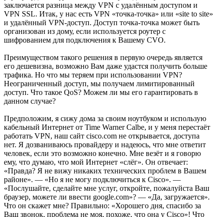
заключается разница между VPN с удалённым доступом и
VPN SSL. Итак, у нас есть VPN «точка-точка» или «site to site»
и удалённый VPN-доступ. Доступ точка-точка может быть
организован из дому, если используется роутер с
шифрованием для подключения к Вашему CVO.
Преимуществом такого решения в первую очередь является
его дешевизна, возможно Вам даже удастся получить больше
трафика. Но что мы теряем при использовании VPN?
Неограниченный доступ, мы получаем лимитированный
доступ. Что такое QoS? Можем ли мы его гарантировать в
данном случае?
Предположим, я сижу дома за своим ноутбуком и использую
кабельный Интернет от Time Warner Calbe, и у меня перестаёт
работать VPN, наш сайт cisco.com не открывается, доступа
нет. Я дозваниваюсь провайдеру и надеюсь, что мне ответит
человек, если это возможно конечно. Мне везёт и я говорю
ему, что думаю, что мой Интернет «слёг». Он отвечает:
«Правда? Я не вижу никаких технических проблем в Вашем
районе». — «Но я не могу подключиться к Cisco». —
«Послушайте, сделайте мне услуг, откройте, пожалуйста Ваш
браузер, можете ли ввести google.com»? — «Да, загружается».
Что он скажет мне? Правильно: «Хорошего дня, спасибо за
Ваш звонок, проблема не моя, похоже, что она у Cisco»! Что