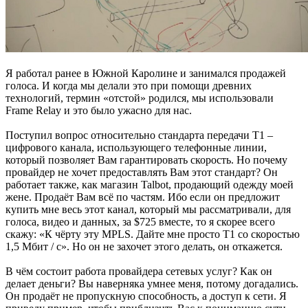
Я работал ранее в Южной Каролине и занимался продажей
голоса. И когда мы делали это при помощи древних
технологий, термин «отстой» родился, мы использовали
Frame Relay и это было ужасно для нас.
Поступил вопрос относительно стандарта передачи T1 –
цифрового канала, использующего телефонные линии,
который позволяет Вам гарантировать скорость. Но почему
провайдер не хочет предоставлять Вам этот стандарт? Он
работает также, как магазин Talbot, продающий одежду моей
жене. Продаёт Вам всё по частям. Ибо если он предложит
купить мне весь этот канал, который мы рассматривали, для
голоса, видео и данных, за $725 вместе, то я скорее всего
скажу: «К чёрту эту MPLS. Дайте мне просто T1 со скоростью
1,5 Мбит / с». Но он не захочет этого делать, он откажется.
В чём состоит работа провайдера сетевых услуг? Как он
делает деньги? Вы наверняка умнее меня, потому догадались.
Он продаёт не пропускную способность, а доступ к сети. Я