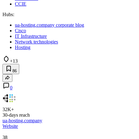
CCIE
Hubs:
ua-hosting.company corporate blog
Cisco
IT Infrastructure
Network technologies
Hosting
+13
86
0
32K+
30-days reach
ua-hosting.company
Website
38