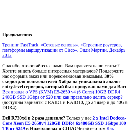
Продолжение:
Тренинг FastTrack. «Сетевые основы». «Строение роутеров,
платформы маршрутизации от Cisco». Эдди Мартин. Декабрь,
2012
Спасибо, что остаётесь с нами. Вам нравятся наши статьи?
Хотите видеть больше интересных материалов? Поддержите
нас оформив заказ или порекомендовав знакомым,
30%
скидка для пользователей Хабра на уникальный аналог
entry-level серверов, который был придуман нами для Вас:
Вся правда о VPS (KVM) E5-2650 v4 (6 Cores) 10GB DDR4
240GB SSD 1Gbps от $20 или как правильно делить сервер?
(доступны варианты с RAID1 и RAID10, до 24 ядер и до 40GB
DDR4).
Dell R730xd в 2 раза дешевле?
Только у нас
2 х Intel Dodeca-
Core Xeon E5-2650v4 128GB DDR4 6x480GB SSD 1Gbps 100
ТВ от $249
в Нидерландах и США!
Читайте о том
Как