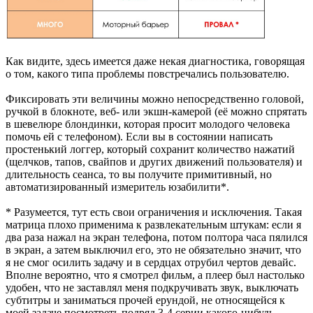
Как видите, здесь имеется даже некая диагностика, говорящая
о том, какого типа проблемы повстречались пользователю.
Фиксировать эти величины можно непосредственно головой,
ручкой в блокноте, веб- или экшн-камерой (её можно спрятать
в шевелюре блондинки, которая просит молодого человека
помочь ей с телефоном). Если вы в состоянии написать
простенький логгер, который сохранит количество нажатий
(щелчков, тапов, свайпов и других движений пользователя) и
длительность сеанса, то вы получите примитивный, но
автоматизированный измеритель юзабилити*.
* Разумеется, тут есть свои ограничения и исключения. Такая
матрица плохо применима к развлекательным штукам: если я
два раза нажал на экран телефона, потом полтора часа пялился
в экран, а затем выключил его, это не обязательно значит, что
я не смог осилить задачу и в сердцах отрубил чертов девайс.
Вполне вероятно, что я смотрел фильм, а плеер был настолько
удобен, что не заставлял меня подкручивать звук, выключать
субтитры и заниматься прочей ерундой, не относящейся к
моей задаче посмотреть подряд 3-4 серии какого-нибудь