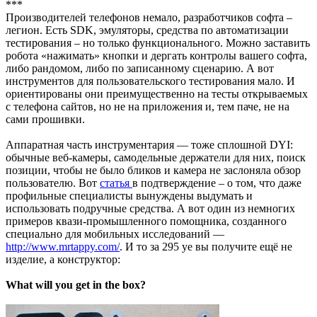
***
Производителей телефонов немало, разработчиков софта –
легион. Есть SDK, эмуляторы, средства по автоматизации
тестирования – но только функционального. Можно заставить
робота «нажимать» кнопки и дергать контролы вашего софта,
либо рандомом, либо по записанному сценарию. А вот
инструментов для пользовательского тестирования мало. И
ориентированы они преимущественно на тесты открываемых
с телефона сайтов, но не на приложения и, тем паче, не на
сами прошивки.
Аппаратная часть инструментария — тоже сплошной DYI:
обычные веб-камеры, самодельные держатели для них, поиск
позиции, чтобы не было бликов и камера не заслоняла обзор
пользователю. Вот
статья
в подтверждение – о том, что даже
профильные специалисты вынуждены выдумать и
использовать подручные средства. А вот один из немногих
примеров квази-промышленного помощника, созданного
специально для мобильных исследований —
http://www.mrtappy.com/
. И то за 295 уе вы получите ещё не
изделие, а конструктор:
What will you get in the box?