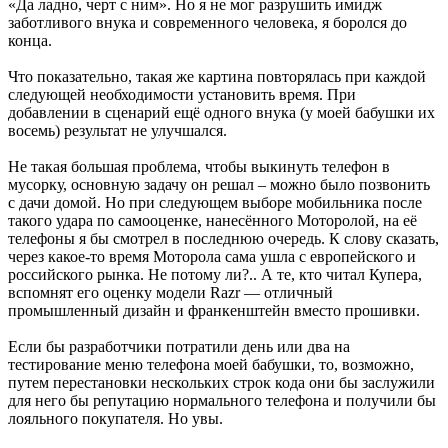
«Да ладно, черт с ним». Но я не мог разрушить имидж
заботливого внука и современного человека, я боролся до
конца.
Что показательно, такая же картина повторялась при каждой
следующей необходимости установить время. При
добавлении в сценарий ещё одного внука (у моей бабушки их
восемь) результат не улучшался.
Не такая большая проблема, чтобы выкинуть телефон в
мусорку, основную задачу он решал – можно было позвонить
с дачи домой. Но при следующем выборе мобильника после
такого удара по самооценке, нанесённого Моторолой, на её
телефоны я бы смотрел в последнюю очередь. К слову сказать,
через какое-то время Моторола сама ушла с европейского и
российского рынка. Не потому ли?.. А те, кто читал Купера,
вспомнят его оценку модели Razr — отличный
промышленный дизайн и франкенштейн вместо прошивки.
Если бы разработчики потратили день или два на
тестирование меню телефона моей бабушки, то, возможно,
путем перестановки нескольких строк кода они бы заслужили
для него бы репутацию нормального телефона и получили бы
лояльного покупателя. Но увы.