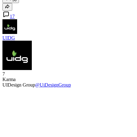
17
UIDG
7
Karma
UIDesign Group
@UiDesignGroup
User
Follow
Comments 17
Articles