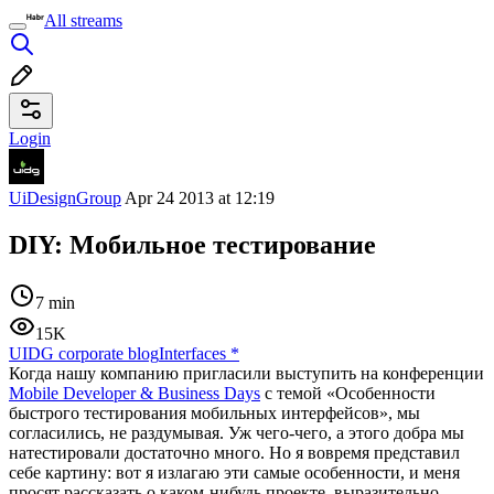
All streams
Login
UiDesignGroup
Apr 24 2013 at 12:19
DIY: Мобильное тестирование
7 min
15K
UIDG corporate blog
Interfaces
*
Когда нашу компанию пригласили выступить на конференции
Mobile Developer & Business Days
с темой «Особенности
быстрого тестирования мобильных интерфейсов», мы
согласились, не раздумывая. Уж чего-чего, а этого добра мы
натестировали достаточно много. Но я вовремя представил
себе картину: вот я излагаю эти самые особенности, и меня
просят рассказать о каком-нибудь проекте, выразительно