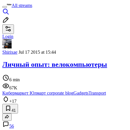
All streams
Login
Shirixae
Jul 17 2015 at 15:44
Личный опыт: велокомпьютеры
6 min
67K
Кибермаркет Юлмарт corporate blog
Gadgets
Transport
+17
41
56