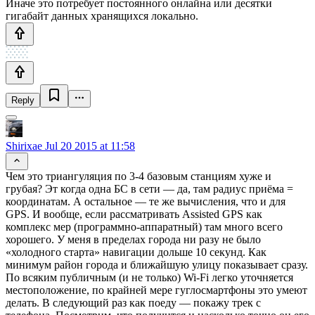
Иначе это потребует постоянного онлайна или десятки
гигабайт данных хранящихся локально.
Reply
Shirixae
Jul 20 2015 at 11:58
Чем это триангуляция по 3-4 базовым станциям хуже и
грубая? Эт когда одна БС в сети — да, там радиус приёма =
координатам. А остальное — те же вычисления, что и для
GPS. И вообще, если рассматривать Assisted GPS как
комплекс мер (программно-аппаратный) там много всего
хорошего. У меня в пределах города ни разу не было
«холодного старта» навигации дольше 10 секунд. Как
минимум район города и ближайшую улицу показывает сразу.
По всяким публичным (и не только) Wi-Fi легко уточняется
местоположение, по крайней мере гуглосмартфоны это умеют
делать. В следующий раз как поеду — покажу трек с