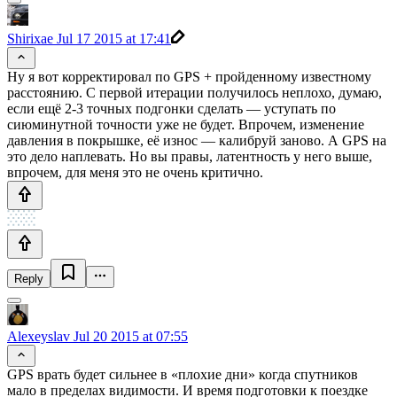
Shirixae
Jul 17 2015 at 17:41
Ну я вот корректировал по GPS + пройденному известному
расстоянию. С первой итерации получилось неплохо, думаю,
если ещё 2-3 точных подгонки сделать — уступать по
сиюминутной точности уже не будет. Впрочем, изменение
давления в покрышке, её износ — калибруй заново. А GPS на
это дело наплевать. Но вы правы, латентность у него выше,
впрочем, для меня это не очень критично.
Reply
Alexeyslav
Jul 20 2015 at 07:55
GPS врать будет сильнее в «плохие дни» когда спутников
мало в пределах видимости. И время подготовки к поездке