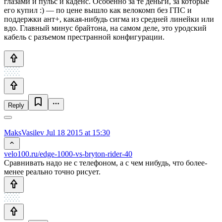
глазами и пульс и каденс. Особенно за те деньги, за которые
его купил :) — по цене вышло как велокомп без ГПС и
поддержки ант+, какая-нибудь сигма из средней линейки или
вдо. Главный минус брайтона, на самом деле, это уродский
кабель с разъемом престранной конфигурации.
Reply
MaksVasilev
Jul 18 2015 at 15:30
velo100.ru/edge-1000-vs-bryton-rider-40
Сравнивать надо не с телефоном, а с чем нибудь, что более-
менее реально точно рисует.