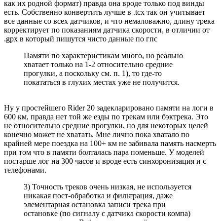
как их родной формат) правда она вроде только под винды
есть. Собственно конвертить лучше в .tcx так он учитывает
все данные со всех датчиков, и что немаловажно, длину трека
корректирует по показаниям датчика скорости, в отличии от
.gpx в который пишутся чисто данные по гпс
Памяти по характеристикам много, но реально
хватает только на 1-2 относительно средние
прогулки, а поскольку см. п. 1), то где-то
покататься в глухих местах уже не получится.
Ну у простейшего Rider 20 задекларировано памяти на логи в
600 км, правда нет той же езды по трекам или бэктрека. Это
не относительно средние прогулки, но для некоторых целей
конечно может не хватать. Мне лично пока хватало по
крайней мере поездка на 100+ км не забивала память насмерть
при том что в памяти болталась пара поменьше. У моделей
постарше лог на 300 часов и вроде есть синхоронизация и с
телефонами.
3) Точность треков очень низкая, не используется
никакая пост-обработка и фильтрация, даже
элементарная остановка записи трека при
остановке (по сигналу с датчика скорости компа)