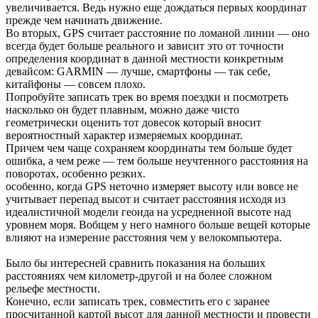
увеличивается. Ведь нужно еще дождаться первых координат
прежде чем начинать движение.
Во вторых, GPS считает расстояние по ломаной линии — оно
всегда будет больше реального и зависит это от точности
определения координат в данной местности конкретным
девайсом: GARMIN — лучше, смартфоны — так себе,
китайфоны — совсем плохо.
Попробуйте записать трек во время поездки и посмотреть
насколько он будет плавным, можно даже чисто
геометрически оценить тот довесок который вносит
вероятностный характер измеряемых координат.
Причем чем чаще сохраняем координаты тем больше будет
ошибка, а чем реже — тем больше неучтенного расстояния на
поворотах, особенно резких.
особенно, когда GPS неточно измеряет высоту или вовсе не
учитывает перепад высот и считает расстояния исходя из
идеалистичной модели геоида на усредненной высоте над
уровнем моря. Вобщем у него намного больше вещей которые
влияют на измерение расстояния чем у велокомпьютера.
Было бы интересней сравнить показания на больших
расстояниях чем километр-другой и на более сложном
рельефе местности.
Конечно, если записать трек, совместить его с заранее
просчитанной картой высот для данной местности и провести