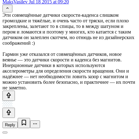
MaksVasilev
Jul 18 2015 at 09:20
Эти совмещённые датчики скорости-каденса слишком
громоздкие и тяжёлые, и очень часто от тряски, если плохо
закреплены, залетают то в спицы, то в между шатуном и
пером и ломаются и поэтому у многих, кто катается с таким
датчиком он залеплен скотчем, но отнюдь не из дизайнерских
соображений :)
Гармин уже отказался от совмещённых датчиков, новое
веянье — это датчики скорости и каденса без магнитов.
Инерционные датчики в которых используются
акселерометры для определения скорости вращения. Они и
надёжнее — нет необходимости ловить зазор с магнитом и
можно установить более безопасно, и практичнее — их почти
не заметно.
Reply