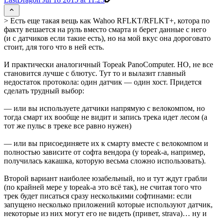
> Есть еще такая вещь как Wahoo RFLKT/RFLKT+, котора по
факту вешается на руль вместо смарта и берет данные с него
(и с датчиков если такие есть), но на мой вкус она дороговато
стоит, для того что в ней есть.
И практически аналогичный Topeak PanoComputer. НО, не все
становится лучше с блютус. Тут то и вылазит главный
недостаток протокола: один датчик — один хост. Придется
сделать трудный выбор:
— или вы используете датчики напрямую с велокомпом, но
тогда смарт их вообще не видит и запись трека идет лесом (а
тот же пульс в треке все равно нужен)
— или вы присоединяете их к смарту вместе с велокомпом и
полностью зависите от софта вендора (у topeak-а, например,
получилась какашка, которую весьма сложно использовать).
Второй вариант наиболее юзабельный, но и тут ждут грабли
(по крайней мере у topeak-а это всё так), не считая того что
трек будет писаться сразу несколькими софтинами: если
запущено несколько приложений которые используют датчик,
некоторые из них могут его не видеть (привет, strava)… ну и