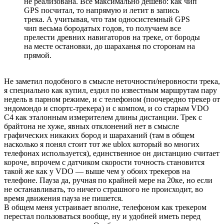
не реализована. Всё максимально дёшево: как чип
GPS посчитал, то напрямую и летит в запись
трека. А учитывая, что там односистемный GPS
чип весьма бородатых годов, то получаем все
прелести древних навигаторов на треке, от бороды
на месте остановки, до шараханья по сторонам на
прямой.
Не заметил подобного в смысле неточности/неровности трека,
я специально как купил, ездил по известным маршрутам пару
недель в парном режиме, и с телефоном (поочередно трекер от
эндомондо и спортс-трекера) и с компом, и со старым VDO
C4 как эталонным измерителем длины дистанции. Трек с
брайтона не хуже, явных отклонений нет в смысле
графических никаких бород и шараханий (там в общем
насколько я понял стоит тот же ublox который во многих
телефонах используется), единственное он дистанцию считает
короче, впрочем с датчиком скорости точность становится
такой же как у VDO — выше чем у обоих трекеров на
телефоне. Пауза да, ручная по крайней мере на 20ке, но если
не останавливать, то ничего страшного не происходит, во
время движения пауза не пишется.
В общем меня устраивает вполне, телефоном как трекером
перестал пользоваться вообще, ну и удобней иметь перед