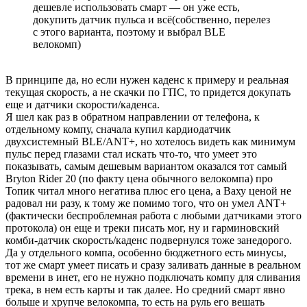
дешевле использовать смарт — он уже есть,
докупить датчик пульса и всё(собственно, перелез
с этого варианта, поэтому и выбрал BLE
велокомп)
В принципе да, но если нужен каденс к примеру и реальная
текущая скорость, а не скачки по ГПС, то придется докупать
еще и датчики скорости/каденса.
Я шел как раз в обратном направлении от телефона, к
отдельному компу, сначала купил кардиодатчик
двухсистемный BLE/ANT+, но хотелось видеть как минимум
пульс перед глазами стал искать что-то, что умеет это
показывать, самым дешевым вариантом оказался тот самый
Bryton Rider 20 (по факту цена обычного велокомпа) про
Топик читал много негатива плюс его цена, а Ваху ценой не
радовал ни разу, к тому же помимо того, что он умел ANT+
(фактически беспроблемная работа с любыми датчиками этого
протокола) он еще и треки писать мог, ну и гарминовский
комби-датчик скорость/каденс подвернулся тоже занедорого.
Да у отдельного компа, особенно бюджетного есть минусы,
тот же смарт умеет писать и сразу заливать данные в реальном
времени в инет, его не нужно подключать компу для сливания
трека, в нем есть карты и так далее. Но средний смарт явно
больше и хрупче велокомпа, то есть на руль его вешать