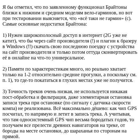
Я бы отметил, что по заявленному функционал Брайтоны
близки к нижним и средним моделям вело-гарминов, но вот
при тестировании выясняется, что «всё таки не гармин» (с).
Самые основные недостатки Брайтона:
1) Нужен широкополосный доступ в интернет (2G уже не
катит), что бы через сайт производителя (!) и плагин к бразеру
в Windows (!!) скачать свою последнюю поездку с устройства
на сайт производителя и только потом оттуда сконвертировать
её в онлайне на что-то универсальное.
2) Памяти по характеристикам много, но реально хватает
только на 1-2 относительно средние прогулки, а поскольку см.
п. 1), то где-то покататься в глухих местах уже не получится.
3) Точность треков очень низкая, не используется никакая
пост-обработка и фильтрация, даже элементарная остановка
записи трека при остановке (по сигналу с датчика скорости
компа) не реализована. Всё максимально дёшево: как чип GPS
посчитал, то напрямую и летит в запись трека. А учитывая,
что там односистемный GPS чип весьма бородатых годов, то
получаем все прелести древних навигаторов на треке, от
бороды на месте остановки, до шараханья по сторонам на
прямой.