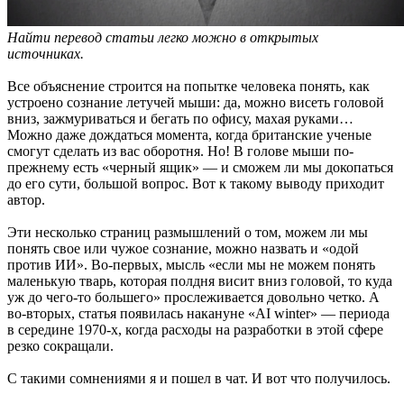
Найти перевод статьи легко можно в открытых
источниках.
Все объяснение строится на попытке человека понять, как
устроено сознание летучей мыши: да, можно висеть головой
вниз, зажмуриваться и бегать по офису, махая руками…
Можно даже дождаться момента, когда британские ученые
смогут сделать из вас оборотня. Но! В голове мыши по-
прежнему есть «черный ящик» — и сможем ли мы докопаться
до его сути, большой вопрос. Вот к такому выводу приходит
автор.
Эти несколько страниц размышлений о том, можем ли мы
понять свое или чужое сознание, можно назвать и «одой
против ИИ». Во-первых, мысль «если мы не можем понять
маленькую тварь, которая полдня висит вниз головой, то куда
уж до чего-то большего» прослеживается довольно четко. А
во-вторых, статья появилась накануне «AI winter» — периода
в середине 1970-х, когда расходы на разработки в этой сфере
резко сокращали.
С такими сомнениями я и пошел в чат. И вот что получилось.