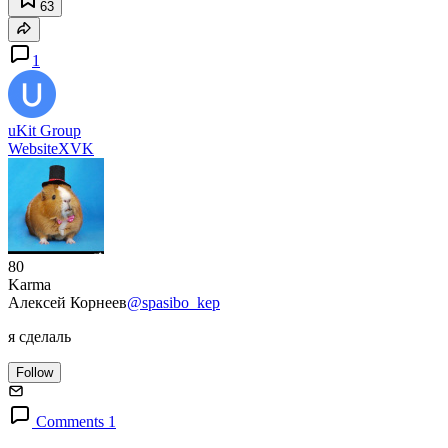
63
1
uKit Group
Website
X
VK
80
Karma
Алексей Корнеев
@spasibo_kep
я сделаль
Follow
Comments 1