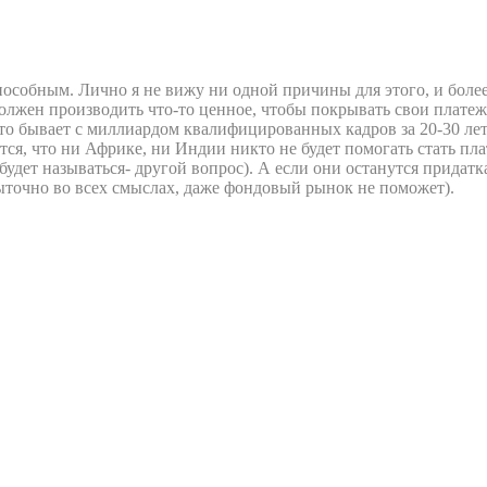
особным. Лично я не вижу ни одной причины для этого, и более
жен производить что-то ценное, чтобы покрывать свои платежи
то бывает с миллиардом квалифицированных кадров за 20-30 лет
тся, что ни Африке, ни Индии никто не будет помогать стать п
 будет называться- другой вопрос). А если они останутся придатк
быточно во всех смыслах, даже фондовый рынок не поможет).