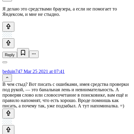
Я делаю это средствами браузера, а если не помогает то
Яндексом, и мне не стыдно.
Reply
beduin747
Mar 25 2021 at 07:41
В чем стыд? Вот писать с ошибками, имея средства проверки
под рукой, — это банальная лень и невнимательность. А
проверяя слово или словосочетание в поисковике, вам ещё и
правило напомнят, что есть хорошо. Вроде помнишь как
писать, а почему так, уже подзабыл. А тут напоминалка. =)