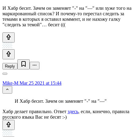
И Хабр бесит. Зачем он заменяет "-" на "—" или хуже того на
маркированный список? И почему-то перестал следить за
темами в которых я оставил коммент, и не нахожу галку
"следить за темой"… бесит (((
Reply
Mike-M
Mar 25 2021 at 15:44
И Хабр бесит. Зачем он заменяет "-" на "—"
Хабр делает правильно. Ответ
здесь
, если, конечно, правила
русского языка Вас не бесят :-)