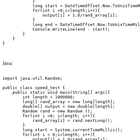
            }

            long start = DateTimeOffset.Now.ToUnixTimeM
            for(int i =0;i<length;i++){

                output[i] = 1.0/rand_array[i];

            }

            long end = DateTimeOffset.Now.ToUnixTimeMil
            Console.WriteLine(end - start);

        }

    }

}
Java:
import java.util.Random;

public class speed_test {

    public static void main(String[] args){

        int length = 1000000;

        long[] rand_array = new long[length];

        double[] output = new double[length];

        Random rand = new Random ();

        for(int i =0; i<length; i++){

            rand_array[i] = rand.nextLong();

        }

        long start = System.currentTimeMillis();

        for(int i = 0;i<length; i++){

            output[i] = 1.0/rand_array[i];
