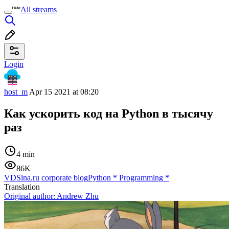
All streams
Login
host_m
Apr 15 2021 at 08:20
Как ускорить код на Python в тысячу
раз
4 min
86K
VDSina.ru corporate blog
Python
*
Programming
*
Translation
Original author:
Andrew Zhu