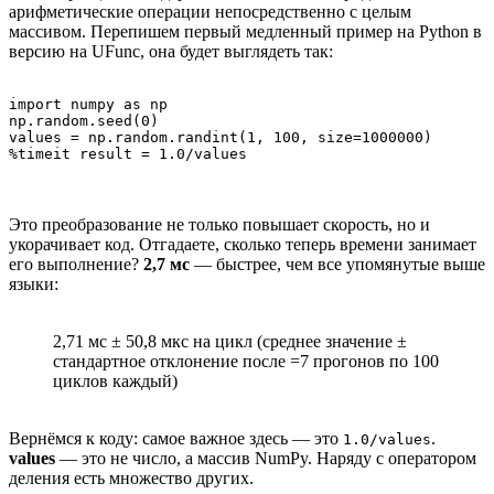
арифметические операции непосредственно с целым
массивом. Перепишем первый медленный пример на Python в
версию на UFunc, она будет выглядеть так:
import numpy as np

np.random.seed(0)

values = np.random.randint(1, 100, size=1000000)

%timeit result = 1.0/values
Это преобразование не только повышает скорость, но и
укорачивает код. Отгадаете, сколько теперь времени занимает
его выполнение?
2,7 мс
— быстрее, чем все упомянутые выше
языки:
2,71 мс ± 50,8 мкс на цикл (среднее значение ±
стандартное отклонение после =7 прогонов по 100
циклов каждый)
Вернёмся к коду: самое важное здесь — это
.
1.0/values
values
— это не число, а массив NumPy. Наряду с оператором
деления есть множество других.