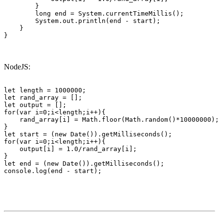
        }

        long end = System.currentTimeMillis();

        System.out.println(end - start);

    }

}
NodeJS:
let length = 1000000;

let rand_array = [];

let output = [];

for(var i=0;i<length;i++){

    rand_array[i] = Math.floor(Math.random()*10000000);

}

let start = (new Date()).getMilliseconds();

for(var i=0;i<length;i++){

    output[i] = 1.0/rand_array[i];

}

let end = (new Date()).getMilliseconds();

console.log(end - start);