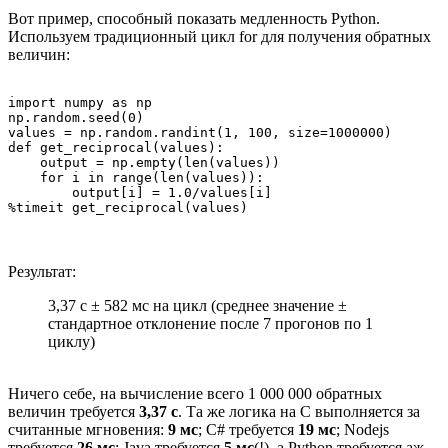
Вот пример, способный показать медленность Python.
Используем традиционный цикл for для получения обратных
величин:
import numpy as np

np.random.seed(0)

values = np.random.randint(1, 100, size=1000000)

def get_reciprocal(values):

    output = np.empty(len(values))

    for i in range(len(values)):

        output[i] = 1.0/values[i]

%timeit get_reciprocal(values)
Результат:
3,37 с ± 582 мс на цикл (среднее значение ±
стандартное отклонение после 7 прогонов по 1
циклу)
Ничего себе, на вычисление всего 1 000 000 обратных
величин требуется
3,37 с
. Та же логика на C выполняется за
считанные мгновения:
9 мс
; C# требуется
19 мс
; Nodejs
требуется
26 мс
; Java требуется
5 мс
(!), а Python требуется аж