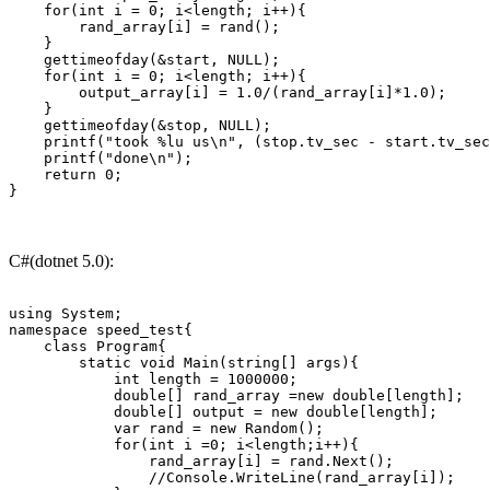
    for(int i = 0; i<length; i++){

        rand_array[i] = rand();

    }

    gettimeofday(&start, NULL);

    for(int i = 0; i<length; i++){

        output_array[i] = 1.0/(rand_array[i]*1.0);

    }

    gettimeofday(&stop, NULL);

    printf("took %lu us\n", (stop.tv_sec - start.tv_sec
    printf("done\n");

    return 0;

}
C#(dotnet 5.0):
using System;

namespace speed_test{

    class Program{

        static void Main(string[] args){

            int length = 1000000;

            double[] rand_array =new double[length];

            double[] output = new double[length];

            var rand = new Random();

            for(int i =0; i<length;i++){

                rand_array[i] = rand.Next();

                //Console.WriteLine(rand_array[i]);
