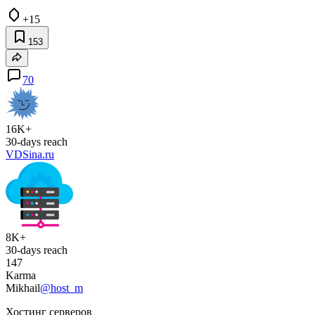
+15
153
70
16K+
30-days reach
VDSina.ru
8K+
30-days reach
147
Karma
Mikhail
@host_m
Хостинг серверов