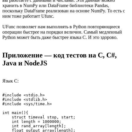
вы работаете с данными и числами. Эти данные можно
хранить в NumPy или DataFrame библиотеки Pandas,
поскольку DataFrame реализован на основе NumPy. То есть с
ним тоже работает Ufunc.
UFunc позволяет нам выполнять в Python повторяющиеся
операции быстрее на порядки величин. Самый медленный
Python может быть даже быстрее языка C. И это здорово.
Приложение — код тестов на C, C#,
Java и NodeJS
Язык C:
#include <stdio.h>

#include <stdlib.h>

#include <sys/time.h>

int main(){

    struct timeval stop, start;

    int length = 1000000;

    int rand_array[length];

    float output_array[length];
