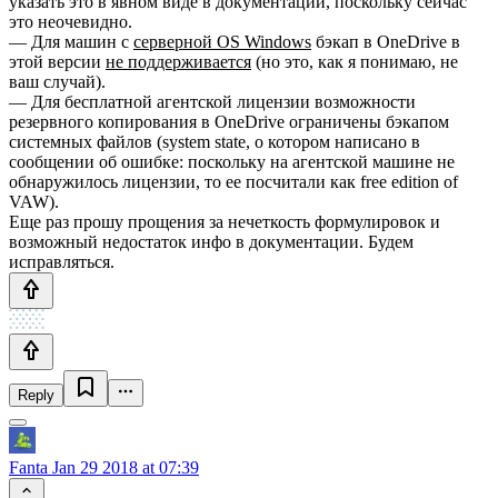
указать это в явном виде в документации, поскольку сейчас
это неочевидно.
— Для машин с
серверной OS Windows
бэкап в OneDrive в
этой версии
не поддерживается
(но это, как я понимаю, не
ваш случай).
— Для бесплатной агентской лицензии возможности
резервного копирования в OneDrive ограничены бэкапом
системных файлов (system state, о котором написано в
сообщении об ошибке: поскольку на агентской машине не
обнаружилось лицензии, то ее посчитали как free edition of
VAW).
Еще раз прошу прощения за нечеткость формулировок и
возможный недостаток инфо в документации. Будем
исправляться.
Reply
Fanta
Jan 29 2018 at 07:39