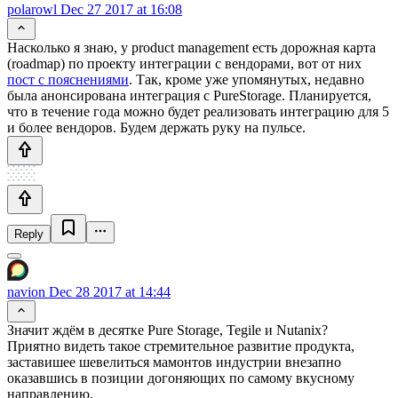
polarowl
Dec 27 2017 at 16:08
Насколько я знаю, у product management есть дорожная карта
(roadmap) по проекту интеграции с вендорами, вот от них
пост с пояснениями
. Так, кроме уже упомянутых, недавно
была анонсирована интеграция с PureStorage. Планируется,
что в течение года можно будет реализовать интеграцию для 5
и более вендоров. Будем держать руку на пульсе.
Reply
navion
Dec 28 2017 at 14:44
Значит ждём в десятке Pure Storage, Tegile и Nutanix?
Приятно видеть такое стремительное развитие продукта,
заставишее шевелиться мамонтов индустрии внезапно
оказавшись в позиции догоняющих по самому вкусному
направлению.