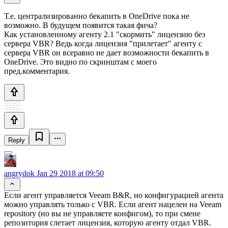
Т.е. централизированно бекапить в OneDrive пока не
возможно. В будущем появится такая фича?
Как установленному агенту 2.1 "скормить" лицензию без
сервера VBR? Ведь когда лицензия "прилетает" агенту с
сервера VBR он всеравно не дает возможности бекапить в
OneDrive. Это видно по скринштам с моего
пред.комментария.
Reply
angrydok
Jan 29 2018 at 09:50
Если агент управляется Veeam B&R, но конфигурацией агента
можно управлять только с VBR. Если агент нацелен на Veeam
repository (но вы не управляете конфигом), то при смене
репозитория слетает лицензия, которую агенту отдал VBR.