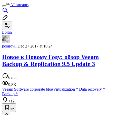
All streams
Login
polarowl
Dec 27 2017 at 10:24
Новое к Новому Году: обзор Veeam
Backup & Replication 9.5 Update 3
6 min
9.8K
Veeam Software corporate blog
Virtualization
*
Data recovery
*
Backup
*
+12
12