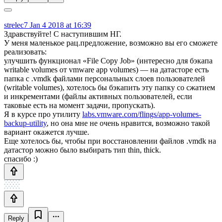
strelec7
Jan 4 2018 at 16:39
Здравствуйте! С наступившим НГ.
У меня маленькое рац.предложение, возможно вы его сможете
реализовать:
улучшить функционал «File Copy Job» (интересно для бэкапа
writable volumes от vmware app volumes) — на датасторе есть
папка с .vmdk файлами персональных слоев пользователей
(writable volumes), хотелось бы бэкапить эту папку со сжатием
и инкрементами (файлы активных пользователей, если
таковые есть на момент задачи, пропускать).
Я в курсе про утилиту
labs.vmware.com/flings/app-volumes-
backup-utility
, но она мне не очень нравится, возможно такой
вариант окажется лучше.
Еще хотелось бы, чтобы при восстановлении файлов .vmdk на
датастор можно было выбирать тип thin, thick.
спасибо :)
Reply