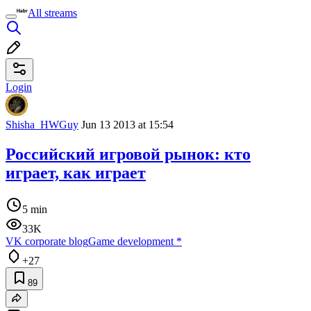
All streams
Login
Shisha_HWGuy
Jun 13 2013 at 15:54
Российский игровой рынок: кто
играет, как играет
5 min
33K
VK corporate blog
Game development
*
+27
89