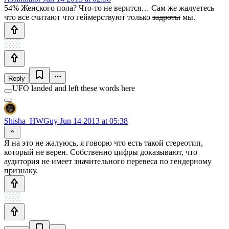
54% Женского пола? Что-то не верится… Сам же жалуетесь
что все считают что геймерствуют только
задроты
мы.
Reply
UFO landed and left these words here
Shisha_HWGuy
Jun 14 2013 at 05:38
Я на это не жалуюсь, я говорю что есть такой стереотип,
который не верен. Собственно цифры доказывают, что
аудитория не имеет значительного перевеса по гендерному
признаку.