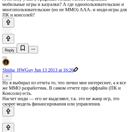
мобильные игры и казуалки? А где однопользовательские и
многопользовательские (но не MMO) AAA- и инди-игры для
ПК и консолей?
Reply
Shisha_HWGuy
Jun 13 2013 at 16:26
Ну я выбирал из отчета то, что лично мне интереснее, а я все
же MMO разработчик. В самом отчете про оффлайн (ПК и
Консоли) есть.
Насчет инди — его не выделяют, т.к. это не жанр игр, это
скорее модель финансирования или управления.