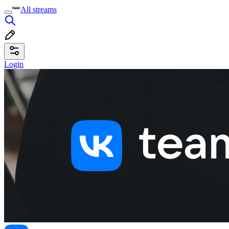
All streams
Login