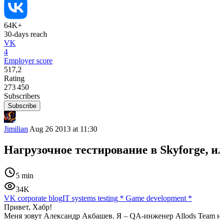
64K+
30-days reach
VK
4
Employer score
517,2
Rating
273 450
Subscribers
Subscribe
Jimilian
Aug 26 2013 at 11:30
Нагрузочное тестирование в Skyforge, и
5 min
34K
VK corporate blog
IT systems testing
*
Game development
*
Привет, Хабр!
Меня зовут Александр Акбашев. Я – QA-инженер Allods Team 