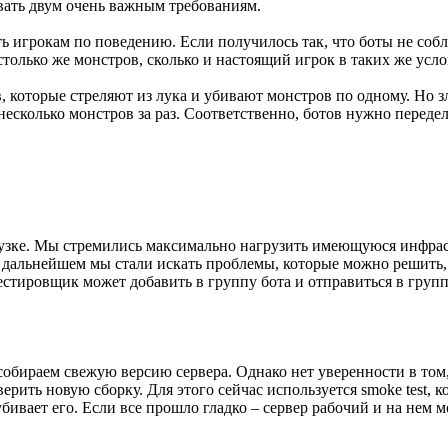
ать двум очень важным требованиям.
ь игрокам по поведению. Если получилось так, что боты не собл
только же монстров, сколько и настоящий игрок в таких же усло
в, которые стреляют из лука и убивают монстров по одному. Но 
несколько монстров за раз. Соответственно, ботов нужно передел
рузке. Мы стремились максимально нагрузить имеющуюся инфраст
В дальнейшем мы стали искать проблемы, которые можно решить,
стировщик может добавить в группу бота и отправиться в груп
собираем свежую версию сервера. Однако нет уверенности в том,
ерить новую сборку. Для этого сейчас используется smoke test,
убивает его. Если все прошло гладко – сервер рабочий и на нем 