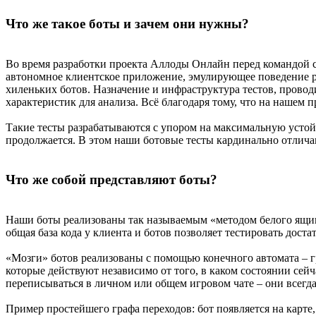
Что же такое боты и зачем они нужны?
Во время разработки проекта Аллоды Онлайн перед командой се
автономное клиентское приложение, эмулирующее поведение реа
хиленьких ботов. Назначение и инфраструктура тестов, прово
характеристик для анализа. Всё благодаря тому, что на нашем
Такие тесты разрабатываются с упором на максимальную устойчи
продолжается. В этом наши ботовые тесты кардинально отличаю
Что же собой представляют боты?
Наши боты реализованы так называемым «методом белого ящика»
общая база кода у клиента и ботов позволяет тестировать дост
«Мозги» ботов реализованы с помощью конечного автомата – г
которые действуют независимо от того, в каком состоянии сей
переписываться в личном или общем игровом чате – они всегд
Пример простейшего графа переходов: бот появляется на карте, 