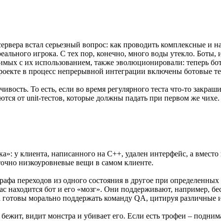
рвера встал серьезный вопрос: как проводить комплексные и на
льного игрока. С тех пор, конечно, много воды утекло. Боты, 
димых с их использованием, также эволюционировали: теперь б
 проекте в процесс непрерывной интеграции включены ботовые те
вость. То есть, если во время регулярного теста что-то закраши
тся от unit-тестов, которые должны падать при первом же чихе.
: у клиента, написанного на C++, удален интерфейс, а вместо 
аточно низкоуровневые вещи в самом клиенте.
рафа переходов из одного состояния в другое при определенны
час находится бот и его «мозг». Они поддерживают, например, б
а готовы морально поддержать команду QA, цитируя различные и
бежит, видит монстра и убивает его. Если есть трофеи – поднима