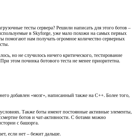
грузочные тесты сервера? Решили написать для этого ботов –
используемые в Skyforge, уже мало похожи на самых первых
оты помогают нам получать огромное количество серверных
сты.
лось, но не случилось ничего критического, тестирование
 При этом починка ботового теста не менее приоритетна.
него добавлен «мозг», написанный также на C++. Более того,
х условиях. Также боты имеют постоянные активные элементы,
ессмертие ботов и чат-активности. С ботами можно
стории с башорга.
ет, если нет – бежит дальше.