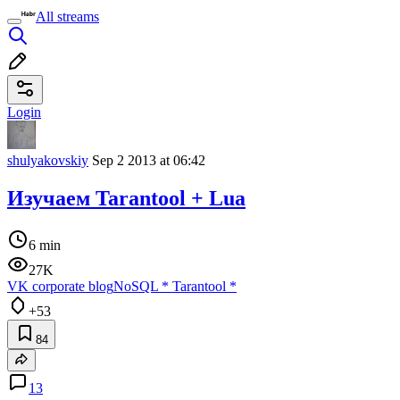
All streams
Login
shulyakovskiy
Sep 2 2013 at 06:42
Изучаем Tarantool + Lua
6 min
27K
VK corporate blog
NoSQL
*
Tarantool
*
+53
84
13