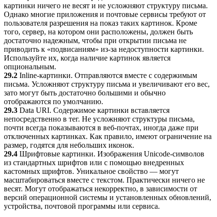
картинки ничего не весят и не усложняют структуру письма.
Однако многие приложения и почтовые сервисы требуют от
пользователя разрешения на показ таких картинок. Кроме
того, сервер, на котором они расположены, должен быть
достаточно надежным, чтобы при открытии письма не
приводить к «подвисаниям» из-за недоступности картинки.
Используйте их, когда наличие картинок является
опциональным.
29.2
Inline-картинки. Отправляются вместе с содержимым
письма. Усложняют структуру письма и увеличивают его вес,
зато могут быть достаточно большими и обычно
отображаются по умолчанию.
29.3
Data URI. Содержимое картинки вставляется
непосредственно в тег. Не усложняют структуры письма,
почти всегда показываются в веб-почтах, иногда даже при
отключенных картинках. Как правило, имеют ограничение на
размер, годятся для небольших иконок.
29.4
Шрифтовые картинки. Изображения Unicode-символов
из стандартных шрифтов или с помощью внедренных
кастомных шрифтов. Уникальное свойство — могут
масштабироваться вместе с текстом. Практически ничего не
весят. Могут отображаться некорректно, в зависимости от
версий операционной системы и установленных обновлений,
устройства, почтовой программы или сервиса.