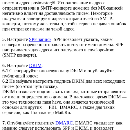
писем и адрес postmaster@. Использование в адресе
отправителя или в SMTP-конверте доменов без MX-записей
негативно влияет на доставляемость писем. Некоторые
получатели валидируют адреса отправителей из SMTP-
конверта, поэтому желательно, чтобы сервер не давал ошибок
при отправке письма на такой адрес.
5.
Настройте
SPF-запись
. SPF позволяет указать, каким
серверам разрешено отправлять почту от имени домена. SPF
настраивается для адреса используемого в envelope-from
(SMTP конверте).
6.
Настройте
DKIM
:
6.1
Сгенерируйте ключевую пару DKIM и опубликуйте
публичный ключ;
6.2
Не забудьте настроить подпись DKIM для всех исходящих
писем (об этом чуть позже).
DKIM позволяет подписывать письма, которые отправляются
от имени определенного домена. В настоящее время DKIM —
это уже технология must have, она является технической
основой для других — FBL, DMARC, а также для таких
сервисов, как Постмастер Mail.Ru.
7.
Опубликуйте политику
DMARC
. DMARC указывает, как
именно следует использовать SPF и DKIM, и позволяет