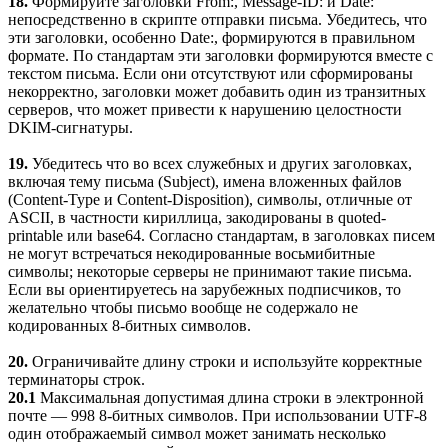
18.
Формируйте заголовки From:, Message-ID: и Date:
непосредственно в скрипте отправки письма. Убедитесь, что
эти заголовки, особенно Date:, формируются в правильном
формате. По стандартам эти заголовки формируются вместе с
текстом письма. Если они отсутствуют или сформированы
некорректно, заголовки может добавить один из транзитных
серверов, что может привести к нарушению целостности
DKIM-сигнатуры.
19.
Убедитесь что во всех служебных и других заголовках,
включая тему письма (Subject), имена вложенных файлов
(Content-Type и Content-Disposition), символы, отличные от
ASCII, в частности кириллица, закодированы в quoted-
printable или base64. Согласно стандартам, в заголовках писем
не могут встречаться некодированные восьмибитные
символы; некоторые серверы не принимают такие письма.
Если вы ориентируетесь на зарубежных подписчиков, то
желательно чтобы письмо вообще не содержало не
кодированных 8-битных символов.
20.
Ограничивайте длину строки и используйте корректные
терминаторы строк.
20.1
Максимальная допустимая длина строки в электронной
почте — 998 8-битных символов. При использовании UTF-8
один отображаемый символ может занимать несколько