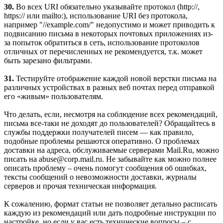
30.
Во всех URI обязательно указывайте протокол (http://,
https:// или mailto:), использование URI без протокола,
например "//example.com/" недопустимо и может приводить к
подвисанию письма в некоторых почтовых приложениях из-
за попыток обратиться в сеть, использование протоколов
отличных от перечисленных не рекомендуется, т.к. может
быть зарезано фильтрами.
31.
Тестируйте отображение каждой новой верстки письма на
различных устройствах в разных веб почтах перед отправкой
его «живым» пользователям.
Что делать, если, несмотря на соблюдение всех рекомендаций,
письма все-таки не доходят до пользователей? Обращайтесь в
службы поддержки получателей писем — как правило,
подобные проблемы решаются оперативно. О проблемах
доставки на адреса, обслуживаемые серверами Mail.Ru, можно
писать на abuse@corp.mail.ru. Не забывайте как можно полнее
описать проблему – очень помогут сообщения об ошибках,
тексты сообщений о невозможности доставки, журналы
серверов и прочая техническая информация.
К сожалению, формат статьи не позволяет детально расписать
каждую из рекомендаций или дать подробные инструкции по
настройке, но если у вас есть технические вопросы – с