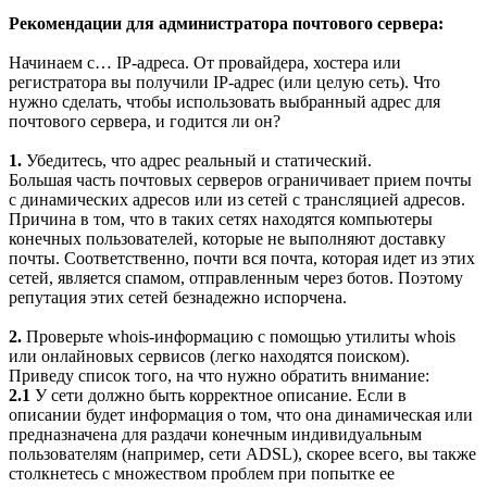
Рекомендации для администратора почтового сервера:
Начинаем с… IP-адреса. От провайдера, хостера или
регистратора вы получили IP-адрес (или целую сеть). Что
нужно сделать, чтобы использовать выбранный адрес для
почтового сервера, и годится ли он?
1.
Убедитесь, что адрес реальный и статический.
Большая часть почтовых серверов ограничивает прием почты
с динамических адресов или из сетей с трансляцией адресов.
Причина в том, что в таких сетях находятся компьютеры
конечных пользователей, которые не выполняют доставку
почты. Соответственно, почти вся почта, которая идет из этих
сетей, является спамом, отправленным через ботов. Поэтому
репутация этих сетей безнадежно испорчена.
2.
Проверьте whois-информацию с помощью утилиты whois
или онлайновых сервисов (легко находятся поиском).
Приведу список того, на что нужно обратить внимание:
2.1
У сети должно быть корректное описание. Если в
описании будет информация о том, что она динамическая или
предназначена для раздачи конечным индивидуальным
пользователям (например, сети ADSL), скорее всего, вы также
столкнетесь с множеством проблем при попытке ее