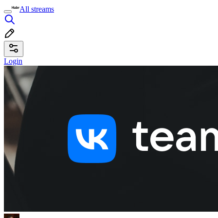
All streams
Login