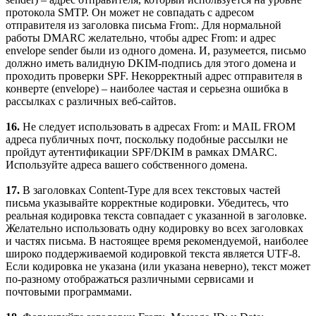
протокола SMTP. Он может не совпадать с адресом
отправителя из заголовка письма From:. Для нормальной
работы DMARC желательно, чтобы адрес From: и адрес
envelope sender были из одного домена. И, разумеется, письмо
должно иметь валидную DKIM-подпись для этого домена и
проходить проверки SPF. Некорректный адрес отправителя в
конверте (envelope) – наиболее частая и серьезна ошибка в
рассылках с различных веб-сайтов.
16.
Не следует использовать в адресах From: и MAIL FROM
адреса публичных почт, поскольку подобные рассылки не
пройдут аутентификации SPF/DKIM в рамках DMARC.
Используйте адреса вашего собственного домена.
17.
В заголовках Content-Type для всех текстовых частей
письма указывайте корректные кодировки. Убедитесь, что
реальная кодировка текста совпадает с указанной в заголовке.
Желательно использовать одну кодировку во всех заголовках
и частях письма. В настоящее время рекомендуемой, наиболее
широко поддерживаемой кодировкой текста является UTF-8.
Если кодировка не указана (или указана неверно), текст может
по-разному отображаться различными сервисами и
почтовыми программами.