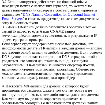
3.2
Если планируется действительно большой объем
исходящей почты с нескольких серверов, то желательно
давать наименования серверам в соответствии с черновым
стандартом "
DNS Naming Convention for Outbound Internet
Email Servers
" и создать предусмотренные этим документом
зону и A-запись mxout.
3.3
Имя PTR-записи должно разрешаться обратно в тот же
самый IP адрес, то есть A или CNAME запись
server.example.com должна существовать и разрешаться в IP
адрес сервера из примера.
Если сервер будет поддерживать несколько доменов, нет
необходимости делать PTR-записи в каждый домен — вполне
достаточно одной записи на любой из доменов. При проверке
DNS лучше пользоваться сторонним DNS-сервером, чтобы
убедиться, что записи действительно видны снаружи.
Управлением PTR-записями занимается оператор IP-сети,
например, интернет- или хостинг-провайдер. Обычно это
можно сделать самостоятельно через панель управления
хостингом или службу поддержки провайдера.
4.
Настройте MX-записи для домена, с которого будет
производиться рассылка. Даже в том случае, если вы не
планируете принимать какие-либо письма для этого домена.
Как минимум вы должны корректно принимать и
обрабатывать сообщения о невозможности доставки ваших