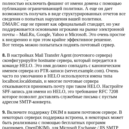
полностью исключить фишинг от имени домена с помощью
публикации ограничивающей политики. А еще он дает
возможность получать в виде структурированных отчетов все
сведения о попытках нарушения вашей политики.
DMARC еще не принят как официальный стандарт, но уже
поддерживается основными игроками на рынке электронной
почты – Mail.Ru, Google, Yahoo и Microsoft. Это очень простое
к внедрению и при этом крайне эффективное решение.
Вот теперь можно попытаться поднять почтовый сервер.
8.
В настройках Mail Transfer Agent (почтового сервера)
сконфигурируйте hostname сервера, который передается в
команде HELO. Это имя должно совпадать с каноническим
именем сервера из PTR-записи (server.example.com). Очень
часто по умолчанию в HELO используются имена типа
localhost.localdomain, и многие почтовые сервера
отказываются принимать почту при таком HELO. Настройте
SPF-запись для имени из HELO, это требование RFC 7208
которое позволит доставлять служебные письма с пустым
адресом SMTP-конверта.
9.
Включите поддержку DKIM в вашем почтовом сервере. В
некоторых серверах поддержка встроена, в некоторых может
быть реализована с помощью бесплатных программ
(например, OpenDKIM), для Microsoft Exchange / IIS SMTP