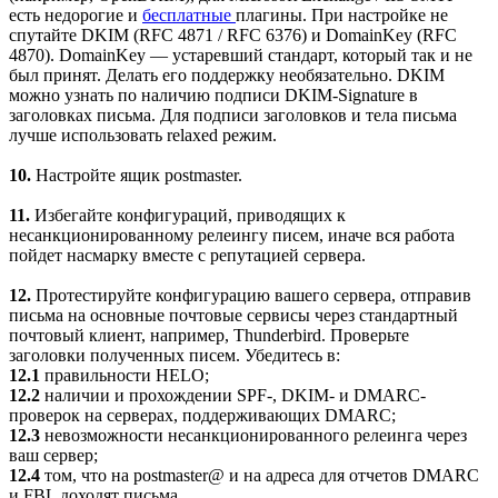
есть недорогие и
бесплатные
плагины. При настройке не
спутайте DKIM (RFC 4871 / RFC 6376) и DomainKey (RFC
4870). DomainKey — устаревший стандарт, который так и не
был принят. Делать его поддержку необязательно. DKIM
можно узнать по наличию подписи DKIM-Signature в
заголовках письма. Для подписи заголовков и тела письма
лучше использовать relaxed режим.
10.
Настройте ящик postmaster.
11.
Избегайте конфигураций, приводящих к
несанкционированному релеингу писем, иначе вся работа
пойдет насмарку вместе с репутацией сервера.
12.
Протестируйте конфигурацию вашего сервера, отправив
письма на основные почтовые сервисы через стандартный
почтовый клиент, например, Thunderbird. Проверьте
заголовки полученных писем. Убедитесь в:
12.1
правильности HELO;
12.2
наличии и прохождении SPF-, DKIM- и DMARC-
проверок на серверах, поддерживающих DMARC;
12.3
невозможности несанкционированного релеинга через
ваш сервер;
12.4
том, что на postmaster@ и на адреса для отчетов DMARC
и FBL доходят письма