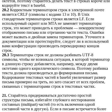
октетов, поэтому старайтесь делать текст в строках короче или
кодируйте текст в base64.
20.2
Корректным терминатором строк в электронной почте
является CRLF (символы с кодами 13 и 10). В Unix
стандартным терминатором строки является LF. Если
используемый скрипт или MTA не заменяет терминаторы
строк, это может приводить к проблемам — некорректному
отображению письма или отрезанию части текста. Ошибки
может вызвать и двойная замена терминаторов. Уточните в
документации или протестируйте, следует ли в используемой
вами конфигурации производить перекодировку концов
строк.
20.3
Терминаторы строк не должны разбивать UTF-8
символы, чтобы не возникала ситуация, в которой терминатор
в длинную строку добавляется, например, между двумя
октетами одного кириллического символа. Поэтому разбивка
текста должна производиться до формирования письма.
Кодирование текстовых частей в base64 увеличивает размер
письма примерно на треть, но зато спасает от всех проблем,
связанных с терминаторами строк в текстовых частях.
21.
Старайтесь придерживаться достаточно простой
структуры письма, избегайте глубокого нестирования
составных (multipart) частей (то есть включения одной
составной части в другую). Если в письме встречается более