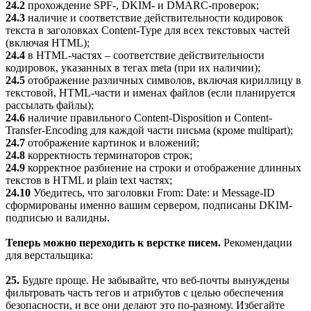
24.2
прохождение SPF-, DKIM- и DMARC-проверок;
24.3
наличие и соответствие действительности кодировок
текста в заголовках Content-Type для всех текстовых частей
(включая HTML);
24.4
в HTML-частях – соответствие действительности
кодировок, указанных в тегах meta (при их наличии);
24.5
отображение различных символов, включая кириллицу в
текстовой, HTML-части и именах файлов (если планируется
рассылать файлы);
24.6
наличие правильного Content-Disposition и Content-
Transfer-Encoding для каждой части письма (кроме multipart);
24.7
отображение картинок и вложений;
24.8
корректность терминаторов строк;
24.9
корректное разбиение на строки и отображение длинных
текстов в HTML и plain text частях;
24.10
Убедитесь, что заголовки From: Date: и Message-ID
сформированы именно вашим сервером, подписаны DKIM-
подписью и валидны.
Теперь можно переходить к верстке писем.
Рекомендации
для верстальщика:
25.
Будьте проще. Не забывайте, что веб-почты вынуждены
фильтровать часть тегов и атрибутов с целью обеспечения
безопасности, и все они делают это по-разному. Избегайте