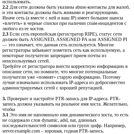
использовать.
2.2
Для сети должны быть указаны abuse-контакты для жалоб,
и эти контакты должны быть живыми и реагирующими.
Иначе сеть (а вместе с ней и ваш IP) имеет большие шансы
«влететь» в черные списки при наличии спам-инцидентов с
любого из ее хостов.
2.3
Если сеть европейская (регистратор RIPE), статус сети
должен быть ASSIGNED, ASSIGNED PA или ASSIGNED PI
— это означает, что данная сеть используется. Многие
регистраторы забывают пометить сеть как используемую, а
некоторые получатели запрещают прием почты из
неиспользуемых сетей.
Требуйте от регистратора внести корректную информацию в
описание сети, но помните, что многие потенциальные
получатели уже «помнят» старую информацию. Поэтому
лучше изначально использовать IP-адреса из добросовестно
администрируемых сетей с хорошей репутацией.
3.
Проверьте и настройте PTR-запись для IP-адреса. PTR-
запись должна указывать на реальное имя хоста. Желательно,
чтобы
3.1
Это имя не напоминало имя динамического хоста, то есть
не содержало слов dynamic, adsl, nat, длинных
последовательностей символов или групп цифр. Например,
server.example.com – хорошая, годная PTR-запись.