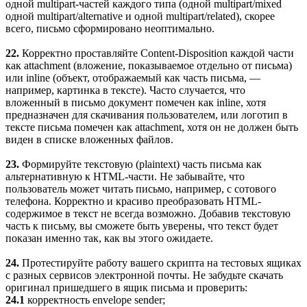
одной multipart-частей каждого типа (одной multipart/mixed
одной multipart/alternative и одной multipart/related), скорее
всего, письмо сформировано неоптимально.
22.
Корректно проставляйте Content-Disposition каждой части
как attachment (вложение, показываемое отдельно от письма)
или inline (объект, отображаемый как часть письма, —
например, картинка в тексте). Часто случается, что
вложенный в письмо документ помечен как inline, хотя
предназначен для скачивания пользователем, или логотип в
тексте письма помечен как attachment, хотя он не должен быть
виден в списке вложенных файлов.
23.
Формируйте текстовую (plaintext) часть письма как
альтернативную к HTML-части. Не забывайте, что
пользователь может читать письмо, например, с сотового
телефона. Корректно и красиво преобразовать HTML-
содержимое в текст не всегда возможно. Добавив текстовую
часть к письму, вы сможете быть уверены, что текст будет
показан именно так, как вы этого ожидаете.
24.
Протестируйте работу вашего скрипта на тестовых ящиках
с разных сервисов электронной почты. Не забудьте скачать
оригинал пришедшего в ящик письма и проверить:
24.1
корректность envelope sender;