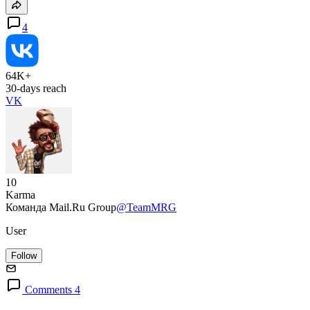
4
64K+
30-days reach
VK
10
Karma
Команда Mail.Ru Group
@TeamMRG
User
Follow
Comments 4