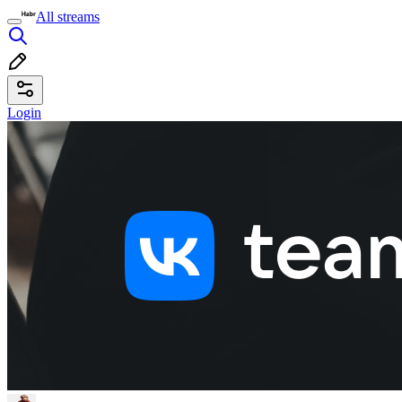
All streams
Login