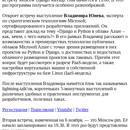
раз программа получается особенно разнообразной.
Откроет встречу выступление
Владимира Юнева
, эксперта
по стратегическим технологиям Microsoft,
сертифицированного разработчика приложений. Он
представит доклад на тему «Django и Python в облаке Azure –
как, зачем, с чего начать?» В его рамках Владимир расскажет о
возможностях и преимуществах технологии публичных
облаков Microsoft Azure с точки зрения размещения в них
проектов на Python и Django, о достоинствах и недостатках
облачного размещения проектов как таковых. Причём этот
вопрос будет рассмотрен в разрезе PaaS-модели, а также
настройки виртуальных машин и собственной
инфраструктуры на базе Linux (IaaS-модель).
После выступления Владимира начнётся блок так называемых
lightning-talk'ов, коротеньких 5-минутных выступлений о
различных удобных и практичных инструментах для
разработчиков, полезных хаках.
Регистрация
|
Трансляция
|
Youtube
|
Twitter
Вторая встреча, намеченная на 6 ноября, — это Moscow.pm. Её
начало запланировано на 19.30. В этот раз будут представлены