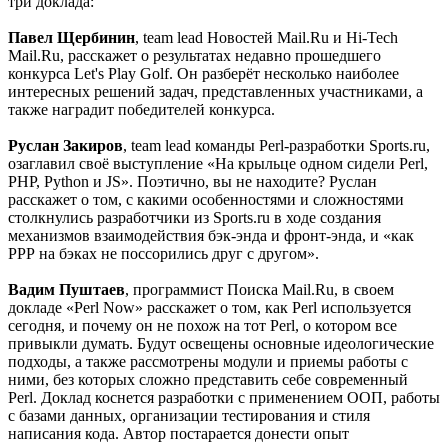
три доклада:
Павел Щербинин
, team lead Новостей Mail.Ru и Hi-Tech
Mail.Ru, расскажет о результатах недавно прошедшего
конкурса Let's Play Golf. Он разберёт несколько наиболее
интересных решений задач, представленных участниками, а
также наградит победителей конкурса.
Руслан Закиров
, team lead команды Perl-разработки Sports.ru,
озаглавил своё выступление «На крыльце одном сидели Perl,
PHP, Python и JS». Поэтично, вы не находите? Руслан
расскажет о том, с какими особенностями и сложностями
столкнулись разработчики из Sports.ru в ходе создания
механизмов взаимодействия бэк-энда и фронт-энда, и «как
РРР на бэках не поссорились друг с другом».
Вадим Пуштаев
, программист Поиска Mail.Ru, в своем
докладе «Perl Now» расскажет о том, как Perl используется
сегодня, и почему он не похож на тот Perl, о котором все
привыкли думать. Будут освещены основные идеологические
подходы, а также рассмотрены модули и приемы работы с
ними, без которых сложно представить себе современный
Perl. Доклад коснется разработки с применением ООП, работы
с базами данных, организации тестирования и стиля
написания кода. Автор постарается донести опыт