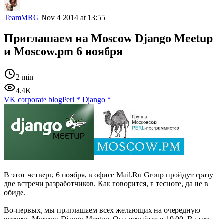
TeamMRG
Nov 4 2014 at 13:55
Приглашаем на Moscow Django Meetup
и Moscow.pm 6 ноября
2 min
4.4K
VK corporate blog
Perl
*
Django
*
В этот четверг, 6 ноября, в офисе Mail.Ru Group пройдут сразу
две встречи разработчиков. Как говорится, в тесноте, да не в
обиде.
Во-первых, мы приглашаем всех желающих на очередную
встречу Moscow Django Meetup. Она начнётся в 19.00. В этот