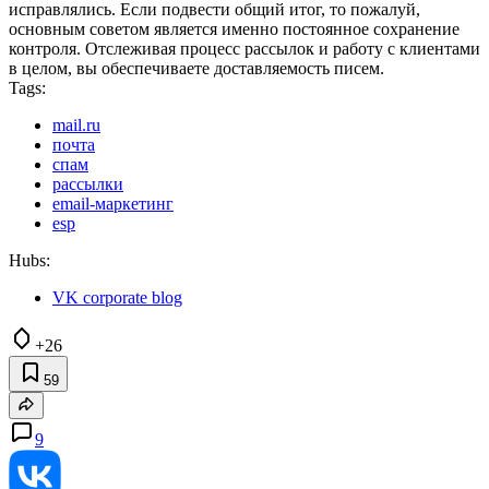
исправлялись. Если подвести общий итог, то пожалуй,
основным советом является именно постоянное сохранение
контроля. Отслеживая процесс рассылок и работу с клиентами
в целом, вы обеспечиваете доставляемость писем.
Tags:
mail.ru
почта
спам
рассылки
email-маркетинг
esp
Hubs:
VK corporate blog
+26
59
9