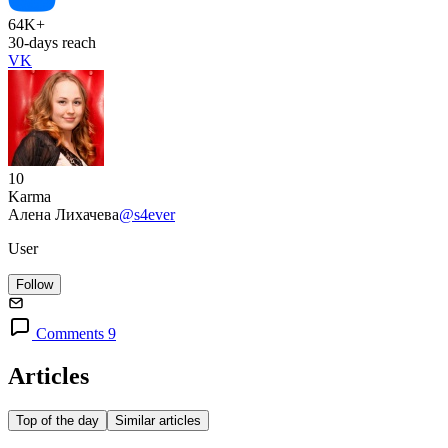
64K+
30-days reach
VK
10
Karma
Алена Лихачева
@s4ever
User
Follow
Comments 9
Articles
Top of the day
Similar articles