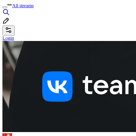
All streams
Login