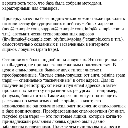
вероятность того, что база была собрана методами,
характерными для спамеров.
Проверку качества базы подписчиков можно также проводить
по количеству фигурирующих в ней служебных адресов
(noc@example.com, support@example.com, info@example.com и
т.п.), автоматически сгенерированных адресов
(lkwfhmuie@example.com, oiyfmuiwgoiug@example.com и т.п.),
самостоятельно созданных и засвеченных в интернете
ящиков-ловушек (spam traps).
Остановимся более подробно на ловушках. Это специальные
email-адреса, не принадлежащие живым пользователям. В
целом спам-ловушки бывают двух типов: чистые и
преобразованные. Чистые спам-ловушки (от англ. pristine spam
traps) — специально “засвеченные” в сети адреса. Для их
получения регистрируют некий пул email-адресов, а затем
проводят их засветку на различных ресурсах — например,
форумах, блогах и т.п. Такие адреса не могут подтвердить
рассылки по механизму double opt-in, а значит, его
использование однозначно исключит появление спам-ловушек
в базе подписчиков. Преобразованные спам-ловушки (от англ.
recycled spam traps) — это почтовые ящики, которые когда-то
принадлежали реальным людям, однако были давно
заброшены владельцами. Прежде чем использовать адреса в