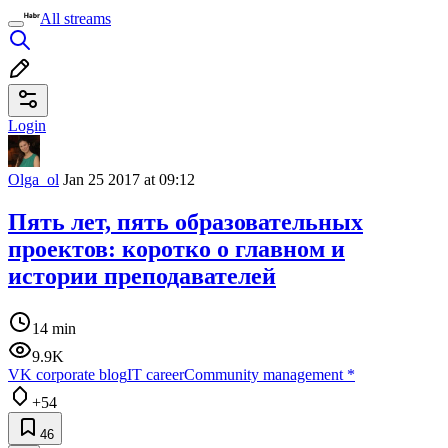
All streams
Login
Olga_ol
Jan 25 2017 at 09:12
Пять лет, пять образовательных
проектов: коротко о главном и
истории преподавателей
14 min
9.9K
VK corporate blog
IT career
Community management
*
+54
46